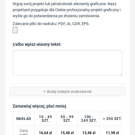
573 568
Wgraj swój projekt lub jakiekolwiek elementy graficzne. Nasz
217
projektant przygotuje dla Ciebie profesjonalny projekt graficzny i
wyśle go do potwierdzenia po złożeniu zamówienia.
Zalecane pliki do nadruku: PDF, AI, CDR, EPS.
I/albo wpisz wiasny tekst:
+ dodaj kolejne znakowanie
Zamawiaj więcej, płać mniej
10 - 49
50 - 99
100 -
NAKŁAD
> 250 SZT.
SZT.
SZT.
249 SZT.
Cena
16,64
zł
15,48
zł
13,48
zł
11,98
zł