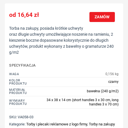
16,64
zł
ZAMÓW
Torba na zakupy, posiada krótkie uchwyty
oraz długie uchwyty umożliwiające noszenie na ramieniu, 2
kieszenie boczne dopasowane kolorystycznie do długich
uchwytów, produkt wykonany z bawełny o gramaturze 240
g/m2
SPECYFIKACJA
0,156 kg
WAGA
KOLOR
czarny
PRODUKTU
MATERIAŁ
bawełna (240 g/m2)
PRODUKTU
34 x 38 x 14 cm (short handles 3 x 30 cm, long
WYMIARY
PRODUKTU
handles 3 x 70 cm)
SKU:
VA058-03
Kategorie:
Torby i plecaki reklamowe z logo firmy
,
Torby na zakupy