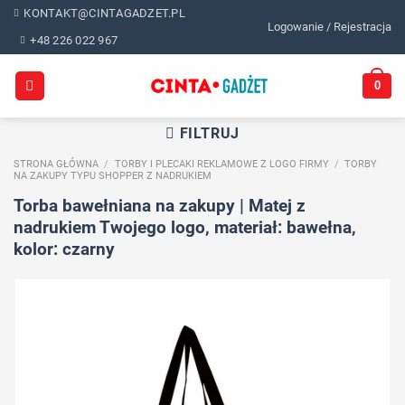
Skip
KONTAKT@CINTAGADZET.PL
Logowanie / Rejestracja
to
+48 226 022 967
content
0
FILTRUJ
STRONA GŁÓWNA
/
TORBY I PLECAKI REKLAMOWE Z LOGO FIRMY
/
TORBY
NA ZAKUPY TYPU SHOPPER Z NADRUKIEM
Torba bawełniana na zakupy | Matej z
nadrukiem Twojego logo, materiał: bawełna,
kolor: czarny