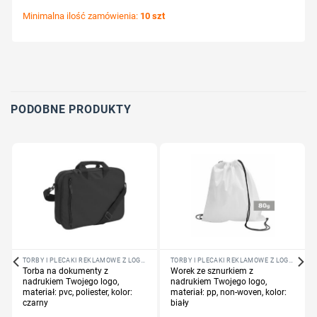
Minimalna ilość zamówienia:
10 szt
Wybierz pozycję nadruku
Określ technologię druku
Dodaj tekst lub logo
PODOBNE PRODUKTY
TORBY I PLECAKI REKLAMOWE Z LOGO FIRMY
TORBY I PLECAKI REKLAMOWE Z LOGO FIRMY
Torba na dokumenty z
Worek ze sznurkiem z
nadrukiem Twojego logo,
nadrukiem Twojego logo,
materiał: pvc, poliester, kolor:
materiał: pp, non-woven, kolor:
czarny
biały