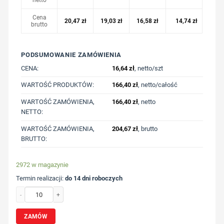
netto
Cena
20,47
zł
19,03
zł
16,58
zł
14,74
zł
brutto
PODSUMOWANIE ZAMÓWIENIA
CENA:
16,64
zł
, netto/szt
WARTOŚĆ PRODUKTÓW:
166,40
zł
, netto/całość
WARTOŚĆ ZAMÓWIENIA,
166,40
zł
, netto
NETTO:
WARTOŚĆ ZAMÓWIENIA,
204,67
zł
, brutto
BRUTTO:
2972 w magazynie
Termin realizacji:
do 14 dni roboczych
ilość Torba bawełniana na zakupy | Matej z nadrukiem Twojego logo, materiał:
ZAMÓW