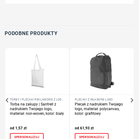
Wybierz pozycję nadruku
Określ technologię druku
Dodaj tekst lub logo
PODOBNE PRODUKTY
TORBY I PLECAKI REKLAMOWE Z LOGO FIRMY
PLECAKI Z WŁASNYM LOGO
Torba na zakupy | Santrell z
Plecak z nadrukiem Twojego
nadrukiem Twojego logo,
logo, materiał: polycanvas,
materiał: non-woven, kolor: biały
kolor: grafitowy
1,57
zł
61,93
zł
SPERSONALIZUJ
SPERSONALIZUJ