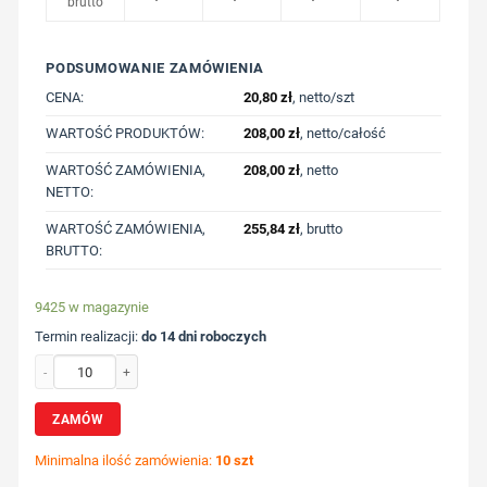
brutto
PODSUMOWANIE ZAMÓWIENIA
CENA:
20,80
zł
, netto/szt
WARTOŚĆ PRODUKTÓW:
208,00
zł
, netto/całość
WARTOŚĆ ZAMÓWIENIA,
208,00
zł
, netto
NETTO:
WARTOŚĆ ZAMÓWIENIA,
255,84
zł
, brutto
BRUTTO:
9425 w magazynie
Termin realizacji:
do 14 dni roboczych
ilość Torba bawełniana na zakupy B'RIGHT | Clem z nadrukiem Twojego logo, m
ZAMÓW
Minimalna ilość zamówienia:
10 szt