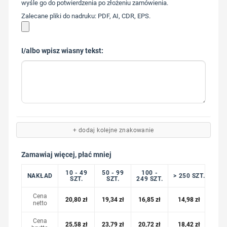
wyśle go do potwierdzenia po złożeniu zamówienia.
Zalecane pliki do nadruku: PDF, AI, CDR, EPS.
I/albo wpisz wiasny tekst:
+ dodaj kolejne znakowanie
Zamawiaj więcej, płać mniej
10 - 49
50 - 99
100 -
NAKŁAD
> 250 SZT.
SZT.
SZT.
249 SZT.
Cena
20,80
zł
19,34
zł
16,85
zł
14,98
zł
netto
Cena
25,58
zł
23,79
zł
20,72
zł
18,42
zł