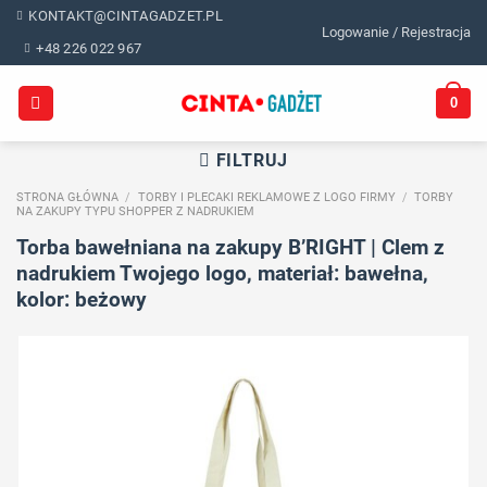
Skip
KONTAKT@CINTAGADZET.PL
Logowanie / Rejestracja
to
+48 226 022 967
content
0
FILTRUJ
STRONA GŁÓWNA
/
TORBY I PLECAKI REKLAMOWE Z LOGO FIRMY
/
TORBY
NA ZAKUPY TYPU SHOPPER Z NADRUKIEM
Torba bawełniana na zakupy B’RIGHT | Clem z
nadrukiem Twojego logo, materiał: bawełna,
kolor: beżowy