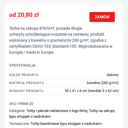
20,80
zł
ZAMÓW
Torba na zakupy B’RIGHT, posiada długie
uchwyty umożliwiające noszenie na ramieniu, produkt
wykonany z bawełny o gramaturze 280 g/m², zgodna z
certyfikatem OEKO-TEX Standard 100. Wyprodukowana w
Europie / made in Europe.
SPECYFIKACJA
beżowy
KOLOR PRODUKTU
bawełna (280 g/m2)
MATERIAŁ PRODUKTU
38 x 41 x 8 cm (handles 3 x 62 cm)
WYMIARY PRODUKTU
SKU:
V4868-20
Kategorie:
Torby i plecaki reklamowe z logo firmy
,
Torby na zakupy
typu shopper z nadrukiem
Tematyczne:
Torby bawełniane typu shopper z nadrukiem