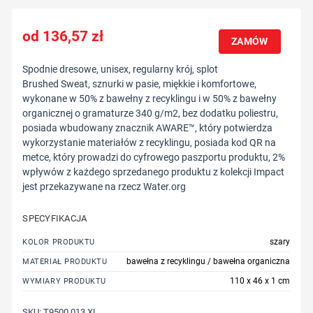
136,57
zł
ZAMÓW
Spodnie dresowe, unisex, regularny krój, splot
Brushed Sweat, sznurki w pasie, miękkie i komfortowe,
wykonane w 50% z bawełny z recyklingu i w 50% z bawełny
organicznej o gramaturze 340 g/m2, bez dodatku poliestru,
posiada wbudowany znacznik AWARE™, który potwierdza
wykorzystanie materiałów z recyklingu, posiada kod QR na
metce, który prowadzi do cyfrowego paszportu produktu, 2%
wpływów z każdego sprzedanego produktu z kolekcji Impact
jest przekazywane na rzecz Water.org
SPECYFIKACJA
szary
KOLOR PRODUKTU
bawełna z recyklingu / bawełna organiczna
MATERIAŁ PRODUKTU
110 x 46 x 1 cm
WYMIARY PRODUKTU
SKU:
T9500.013.XL