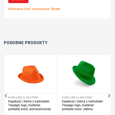
Minimalna ilość zamówienia:
10 szt
Wybierz pozycję nadruku
Określ technologię druku
Dodaj tekst lub logo
PODOBNE PRODUKTY
KAPELUSZE Z LOGO FIRMY
KAPELUSZE Z LOGO FIRMY
Kapelusz | Xema z nadrukiem
Kapelusz | Xema z nadrukiem
Twojego logo, materiał:
Twojego logo, materiał:
poliester, kolor: pomarańczowy
poliester, kolor: zielony