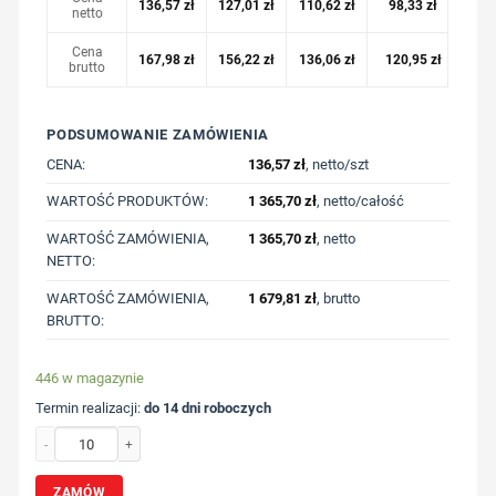
136,57
zł
127,01
zł
110,62
zł
98,33
zł
netto
Cena
167,98
zł
156,22
zł
136,06
zł
120,95
zł
brutto
PODSUMOWANIE ZAMÓWIENIA
CENA:
136,57
zł
, netto/szt
WARTOŚĆ PRODUKTÓW:
1 365,70
zł
, netto/całość
WARTOŚĆ ZAMÓWIENIA,
1 365,70
zł
, netto
NETTO:
WARTOŚĆ ZAMÓWIENIA,
1 679,81
zł
, brutto
BRUTTO:
446 w magazynie
Termin realizacji:
do 14 dni roboczych
ilość Spodnie dresowe z bawełny z recyklingu Iqoniq Cooper z nadrukiem Twoje
ZAMÓW