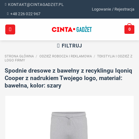
Skip
KONTAKT@CINTAGADZET.PL
Logowanie / Rejestracja
to
+48 226 022 967
content
0
FILTRUJ
STRONA GŁÓWNA
/
ODZIEŻ ROBOCZA I REKLAMOWA
/
TEKSTYLIA I ODZIEŻ Z
LOGO FIRMY
Spodnie dresowe z bawełny z recyklingu Iqoniq
Cooper z nadrukiem Twojego logo, materiał:
bawełna, kolor: szary