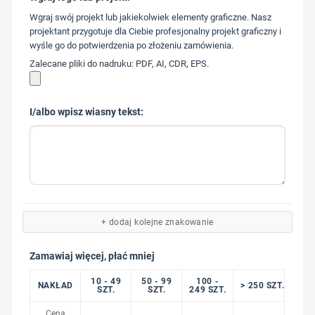
573 568
Wgraj swój projekt lub jakiekolwiek elementy graficzne. Nasz
217
projektant przygotuje dla Ciebie profesjonalny projekt graficzny i
wyśle go do potwierdzenia po złożeniu zamówienia.
Zalecane pliki do nadruku: PDF, AI, CDR, EPS.
I/albo wpisz wiasny tekst:
+ dodaj kolejne znakowanie
Zamawiaj więcej, płać mniej
10 - 49
50 - 99
100 -
NAKŁAD
> 250 SZT.
SZT.
SZT.
249 SZT.
Cena