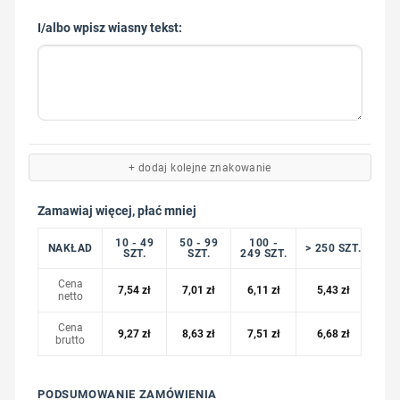
I/albo wpisz wiasny tekst:
+ dodaj kolejne znakowanie
Zamawiaj więcej, płać mniej
10 - 49
50 - 99
100 -
NAKŁAD
> 250 SZT.
SZT.
SZT.
249 SZT.
Cena
7,54
zł
7,01
zł
6,11
zł
5,43
zł
netto
Cena
9,27
zł
8,63
zł
7,51
zł
6,68
zł
brutto
PODSUMOWANIE ZAMÓWIENIA