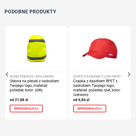
PODOBNE PRODUKTY
ODZIEŻ ROBOCZA I REKLAMOWA
CZAPKI Z DASZKIEM Z LOGO FIRMY
Osłona na plecak z nadrukiem
Czapka z daszkiem RPET z
Twojego logo, materiał:
nadrukiem Twojego logo,
poliester, kolor: żółty
materiał: poliester, rpet, kolor:
czerwony
21,88
zł
6,84
zł
SPERSONALIZUJ
SPERSONALIZUJ