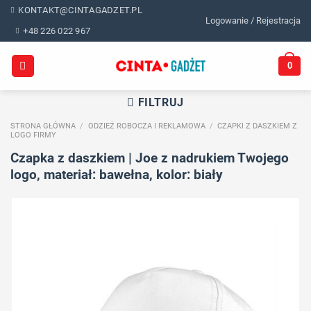
Skip
KONTAKT@CINTAGADZET.PL
Logowanie / Rejestracja
to
+48 226 022 967
content
0
FILTRUJ
STRONA GŁÓWNA
/
ODZIEŻ ROBOCZA I REKLAMOWA
/
CZAPKI Z DASZKIEM Z
LOGO FIRMY
Czapka z daszkiem | Joe z nadrukiem Twojego
logo, materiał: bawełna, kolor: biały