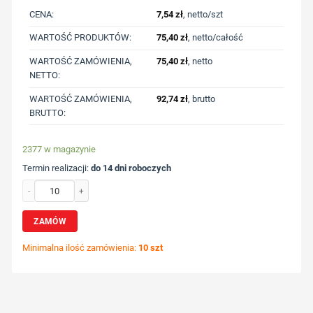
CENA:
7,54
zł
, netto/szt
WARTOŚĆ PRODUKTÓW:
75,40
zł
, netto/całość
WARTOŚĆ ZAMÓWIENIA,
75,40
zł
, netto
NETTO:
WARTOŚĆ ZAMÓWIENIA,
92,74
zł
, brutto
BRUTTO:
2377 w magazynie
Termin realizacji:
do 14 dni roboczych
ilość Czapka z daszkiem | Joe z nadrukiem Twojego logo, materiał: bawełna, ko
ZAMÓW
Minimalna ilość zamówienia:
10 szt
Wybierz pozycję nadruku
Określ technologię druku
Dodaj tekst lub logo