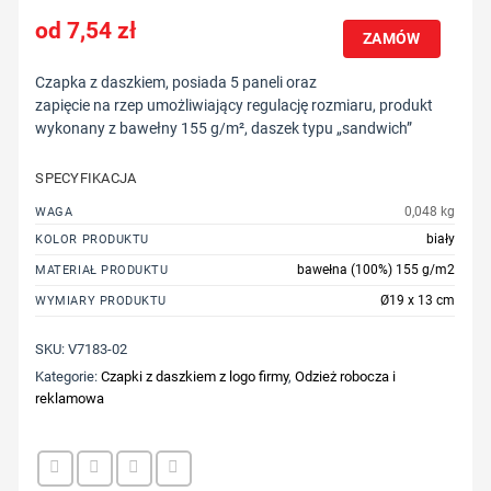
7,54
zł
ZAMÓW
Czapka z daszkiem, posiada 5 paneli oraz
zapięcie na rzep umożliwiający regulację rozmiaru, produkt
wykonany z bawełny 155 g/m², daszek typu „sandwich”
SPECYFIKACJA
0,048 kg
WAGA
biały
KOLOR PRODUKTU
bawełna (100%) 155 g/m2
MATERIAŁ PRODUKTU
Ø19 x 13 cm
WYMIARY PRODUKTU
SKU:
V7183-02
Kategorie:
Czapki z daszkiem z logo firmy
,
Odzież robocza i
reklamowa