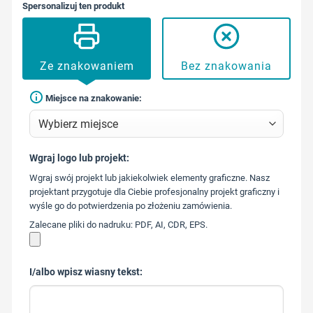
Spersonalizuj ten produkt
Ze znakowaniem
Bez znakowania
Miejsce na znakowanie:
Wgraj logo lub projekt:
573 568
Wgraj swój projekt lub jakiekolwiek elementy graficzne. Nasz
217
projektant przygotuje dla Ciebie profesjonalny projekt graficzny i
wyśle go do potwierdzenia po złożeniu zamówienia.
Zalecane pliki do nadruku: PDF, AI, CDR, EPS.
I/albo wpisz wiasny tekst: