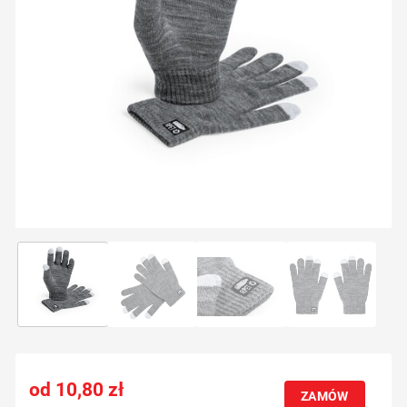
10,80
zł
ZAMÓW