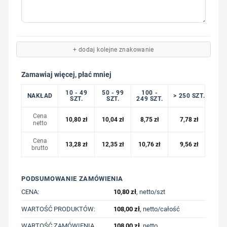
+ dodaj kolejne znakowanie
Zamawiaj więcej, płać mniej
10 - 49
50 - 99
100 -
NAKŁAD
> 250 SZT.
SZT.
SZT.
249 SZT.
Cena
10,80
zł
10,04
zł
8,75
zł
7,78
zł
netto
Cena
13,28
zł
12,35
zł
10,76
zł
9,56
zł
brutto
PODSUMOWANIE ZAMÓWIENIA
CENA:
10,80
zł
, netto/szt
WARTOŚĆ PRODUKTÓW:
108,00
zł
, netto/całość
WARTOŚĆ ZAMÓWIENIA,
108,00
zł
, netto