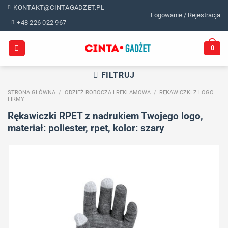
Skip
KONTAKT@CINTAGADZET.PL
Logowanie / Rejestracja
to
+48 226 022 967
content
0
FILTRUJ
STRONA GŁÓWNA
/
ODZIEŻ ROBOCZA I REKLAMOWA
/
RĘKAWICZKI Z LOGO
FIRMY
Rękawiczki RPET z nadrukiem Twojego logo,
materiał: poliester, rpet, kolor: szary