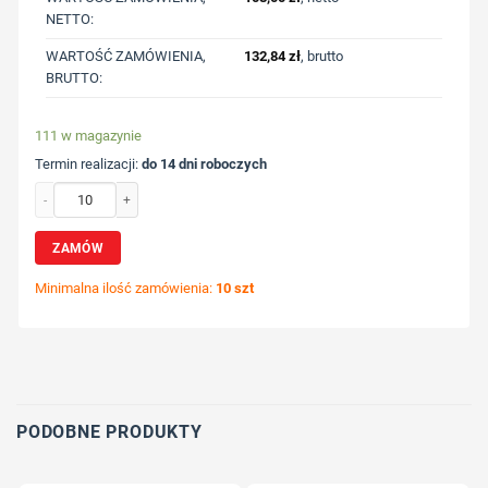
NETTO:
WARTOŚĆ ZAMÓWIENIA,
132,84
zł
, brutto
BRUTTO:
111 w magazynie
Termin realizacji:
do 14 dni roboczych
ilość Rękawiczki RPET z nadrukiem Twojego logo, materiał: poliester, rpet, kolo
ZAMÓW
Minimalna ilość zamówienia:
10 szt
Wybierz pozycję nadruku
Określ technologię druku
Dodaj tekst lub logo
PODOBNE PRODUKTY