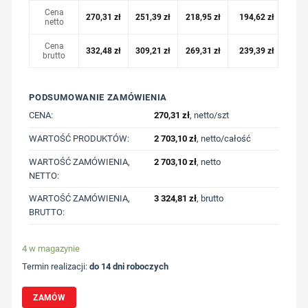
Cena
270,31
zł
251,39
zł
218,95
zł
194,62
zł
netto
Cena
332,48
zł
309,21
zł
269,31
zł
239,39
zł
brutto
PODSUMOWANIE ZAMÓWIENIA
CENA:
270,31
zł
, netto/szt
WARTOŚĆ PRODUKTÓW:
2 703,10
zł
, netto/całość
WARTOŚĆ ZAMÓWIENIA,
2 703,10
zł
, netto
NETTO:
WARTOŚĆ ZAMÓWIENIA,
3 324,81
zł
, brutto
BRUTTO:
4 w magazynie
Termin realizacji:
do 14 dni roboczych
ZAMÓW