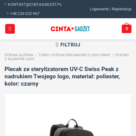
Skip
KONTAKT@CINTAGADZET.PL
Logowanie / Rejestracja
to
+48 226 022 967
content
0
FILTRUJ
STRONA GŁÓWNA
/
TORBY I PLECAKI REKLAMOWE Z LOGO FIRMY
/
PLECAKI
Z WŁASNYM LOGO
Plecak ze sterylizatorem UV-C Swiss Peak z
nadrukiem Twojego logo, materiał: poliester,
kolor: czarny