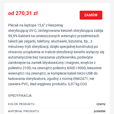
270,31
zł
ZAMÓW
Plecak na laptopa 15,6″ z kieszenią
sterylizującą UV-C, zintegrowana kieszeń sterylizująca zabija
99,9% bakterii na umieszczonych wewnątrz przedmiotach
takich jak zegarki, telefony, słuchawki, biżuteria, itp., 3
minutowy tryb sterylizacji, dzięki specjalnej konstrukcji po
otwarciu urządzenia w trakcie sterylizacji światło wyłączy się
automatycznie bez narażania użytkownika, podwójne
zamknięcie na zamek błyskawiczny i magnes, wnętrze z
poliestru 210D, na zewnątrz poliestry 600D i 900D, kieszenie
wewnątrz i na zewnątrz, w komplecie kabel micro USB do
ładowania sterylizatora, zgodny z normą EN62471, nie
zawiera PVC, ślad węglowy produktu: 6,07 kg CO2
SPECYFIKACJA
czarny
KOLOR PRODUKTU
poliester
MATERIAŁ PRODUKTU