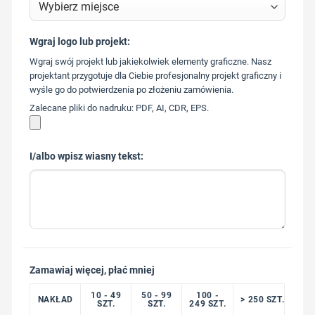
Wgraj logo lub projekt:
573 568
Wgraj swój projekt lub jakiekolwiek elementy graficzne. Nasz
217
projektant przygotuje dla Ciebie profesjonalny projekt graficzny i
wyśle go do potwierdzenia po złożeniu zamówienia.
Zalecane pliki do nadruku: PDF, AI, CDR, EPS.
I/albo wpisz wiasny tekst:
Zamawiaj więcej, płać mniej
10 - 49
50 - 99
100 -
NAKŁAD
> 250 SZT.
SZT.
SZT.
249 SZT.