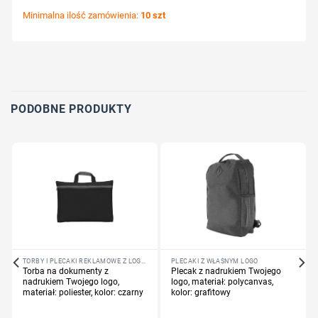
Minimalna ilość zamówienia:
10 szt
Wybierz pozycję nadruku
Określ technologię druku
Dodaj tekst lub logo
PODOBNE PRODUKTY
TORBY I PLECAKI REKLAMOWE Z LOGO FIRMY
PLECAKI Z WŁASNYM LOGO
Torba na dokumenty z
Plecak z nadrukiem Twojego
nadrukiem Twojego logo,
logo, materiał: polycanvas,
materiał: poliester, kolor: czarny
kolor: grafitowy