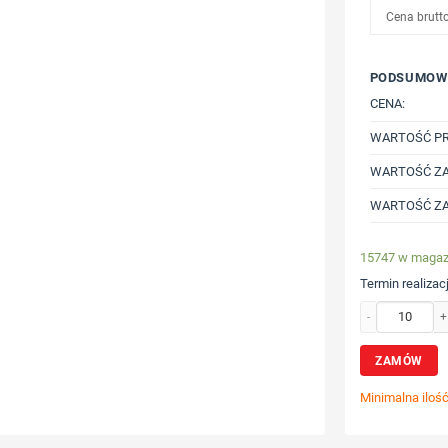
Cena brutt
PODSUMOW
CENA:
WARTOŚĆ P
WARTOŚĆ ZA
WARTOŚĆ ZA
15747 w magaz
Termin realizacj
ilość Nóż kelners
ZAMÓW
Minimalna iloś
Wybierz poz