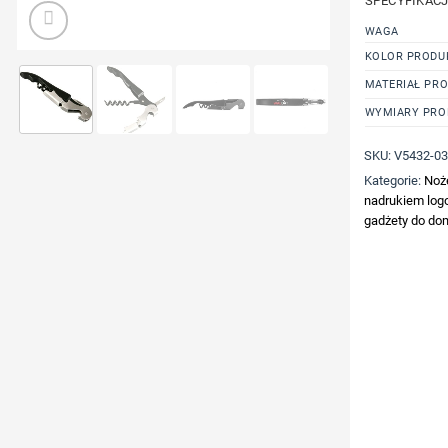
SPECYFIKAC
WAGA
KOLOR PRODU
MATERIAŁ PR
WYMIARY PRO
SKU:
V5432-0
Kategorie:
Noże
nadrukiem log
gadżety do dom