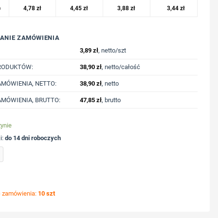
o
4,78
zł
4,45
zł
3,88
zł
3,44
zł
ANIE ZAMÓWIENIA
3,89
zł
, netto/szt
RODUKTÓW:
38,90
zł
, netto/całość
MÓWIENIA, NETTO:
38,90
zł
, netto
MÓWIENIA, BRUTTO:
47,85
zł
, brutto
ynie
i:
do 14 dni roboczych
ki | Harlow z nadrukiem Twojego logo, materiał: metal, kolor: czarny
ć zamówienia:
10 szt
ycję nadruku