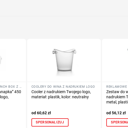
Określ tech
Dodaj tekst 
PUDEŁKA ŚNIADANIOWE, LUNCH BOX Z NADRUKIEM LOGO
COOLERY DO WINA Z NADRUKIEM LOGO
anapka” 450
Cooler z nadrukiem Twojego logo,
Zestaw do wi
logo,
materiał: plastik, kolor: neutralny
nadrukiem T
metal, plast
60,62
zł
56,12
zł
SPERSONALIZUJ
SPERSON