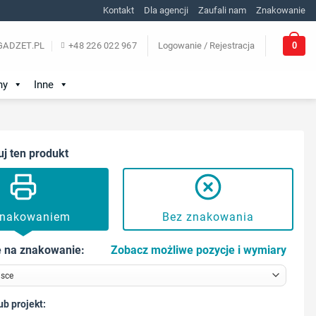
Kontakt
Dla agencji
Zaufali nam
Znakowanie
0
ADZET.PL
+48 226 022 967
Logowanie / Rejestracja
ny
Inne
uj ten produkt
znakowaniem
Bez znakowania
 na znakowanie:
Zobacz możliwe pozycje i wymiary
ub projekt: