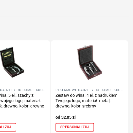
nologię druku
lub logo
REKLAMOWE GADŻETY DO DOMU I KUCHNI
REKLAMOWE GADŻETY DO DOMU I KUCHNI
na, 5 el., szachy z
Zestaw do wina, 4 el. z nadrukiem
wojego logo, materiał:
Twojego logo, materiał: metal,
ik, drewno, kolor: drewno
drewno, kolor: srebrny
52,05
zł
ALIZUJ
SPERSONALIZUJ