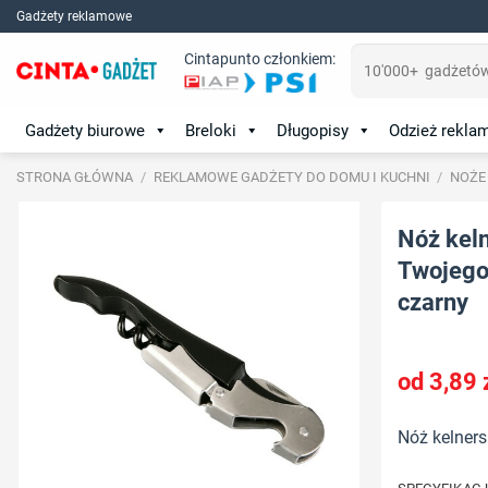
Skip
Gadżety reklamowe
to
Szukaj:
Cintapunto członkiem:
content
Gadżety biurowe
Breloki
Długopisy
Odzież rekl
STRONA GŁÓWNA
/
REKLAMOWE GADŻETY DO DOMU I KUCHNI
/
NOŻE
Nóż keln
Twojego 
czarny
3,89
Nóż kelners