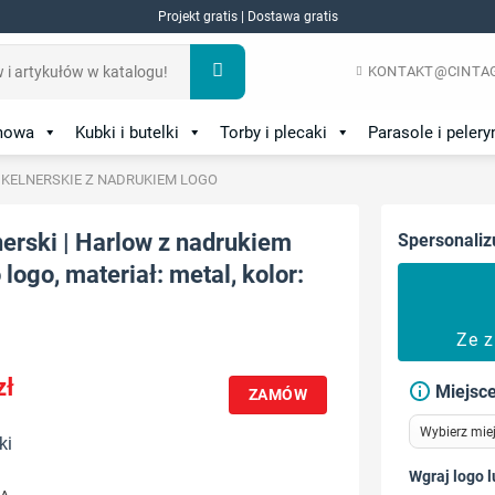
Projekt gratis | Dostawa gratis
KONTAKT@CINTAG
amowa
Kubki i butelki
Torby i plecaki
Parasole i pelery
 KELNERSKIE Z NADRUKIEM LOGO
erski | Harlow z nadrukiem
Spersonaliz
logo, materiał: metal, kolor:
Ze 
zł
Miejsce
ZAMÓW
ki
Wgraj logo l