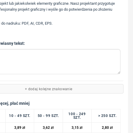
573 568 217
ojekt lub jakiekolwiek elementy graficzne. Nasz projektant przygotuje
fesjonalny projekt graficzny i wyśle go do potwierdzenia po złożeniu
i do nadruku: PDF, AI, CDR, EPS.
 wiasny tekst:
+ dodaj kolejne znakowanie
ęcej, płać mniej
100 - 249
10 - 49 SZT.
50 - 99 SZT.
> 250 SZT.
SZT.
3,89
zł
3,62
zł
3,15
zł
2,80
zł