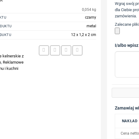
JA
Wgraj swój pr
0,054 kg
dla Ciebie pro
zamówienia.
czarny
KTU
Zalecane plik
metal
ODUKTU
12 x 1,2 x 2 cm
DUKTU
I/albo wpisz
3
 kelnerskie z
o
,
Reklamowe
u i kuchni
Zamawiaj wi
NAKŁAD
Cena netto