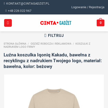
Skip
KONTAKT@CINTAGADZET.PL
Logowanie / Rejestracja
to
+48 226 022 967
content
0
FILTRUJ
STRONA GŁÓWNA
/
ODZIEŻ ROBOCZA I REKLAMOWA
/
KOSZULKI Z
NADRUKIEM LOGO FIRMY
Luźna koszulka Iqoniq Kakadu, bawełna z
recyklingu z nadrukiem Twojego logo, materiał:
bawełna, kolor: beżowy