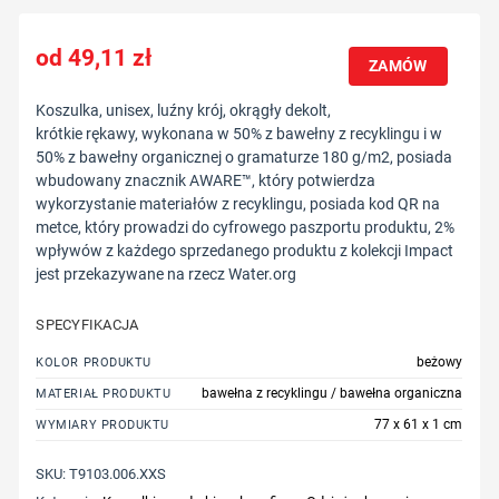
49,11
zł
ZAMÓW
Koszulka, unisex, luźny krój, okrągły dekolt,
krótkie rękawy, wykonana w 50% z bawełny z recyklingu i w
50% z bawełny organicznej o gramaturze 180 g/m2, posiada
wbudowany znacznik AWARE™, który potwierdza
wykorzystanie materiałów z recyklingu, posiada kod QR na
metce, który prowadzi do cyfrowego paszportu produktu, 2%
wpływów z każdego sprzedanego produktu z kolekcji Impact
jest przekazywane na rzecz Water.org
SPECYFIKACJA
beżowy
KOLOR PRODUKTU
bawełna z recyklingu / bawełna organiczna
MATERIAŁ PRODUKTU
77 x 61 x 1 cm
WYMIARY PRODUKTU
SKU:
T9103.006.XXS