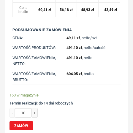
Cena
60,41
zł
56,18
zł
48,93
zł
43,49
zł
brutto
PODSUMOWANIE ZAMÓWIENIA
CENA:
49,11
zł
, netto/szt
WARTOŚĆ PRODUKTÓW:
491,10
zł
, netto/całość
WARTOŚĆ ZAMÓWIENIA,
491,10
zł
, netto
NETTO:
WARTOŚĆ ZAMÓWIENIA,
604,05
zł
, brutto
BRUTTO:
160 w magazynie
Termin realizacji:
do 14 dni roboczych
ilość Luźna koszulka Iqoniq Kakadu, bawełna z recyklingu z nadrukiem Twojeg
ZAMÓW