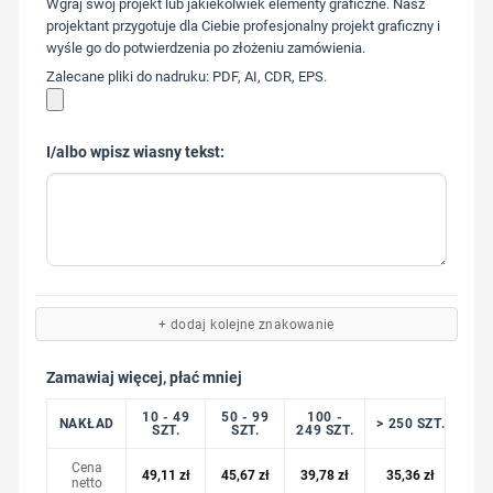
Wgraj swój projekt lub jakiekolwiek elementy graficzne. Nasz
217
projektant przygotuje dla Ciebie profesjonalny projekt graficzny i
wyśle go do potwierdzenia po złożeniu zamówienia.
Zalecane pliki do nadruku: PDF, AI, CDR, EPS.
I/albo wpisz wiasny tekst:
+ dodaj kolejne znakowanie
Zamawiaj więcej, płać mniej
10 - 49
50 - 99
100 -
NAKŁAD
> 250 SZT.
SZT.
SZT.
249 SZT.
Cena
49,11
zł
45,67
zł
39,78
zł
35,36
zł
netto