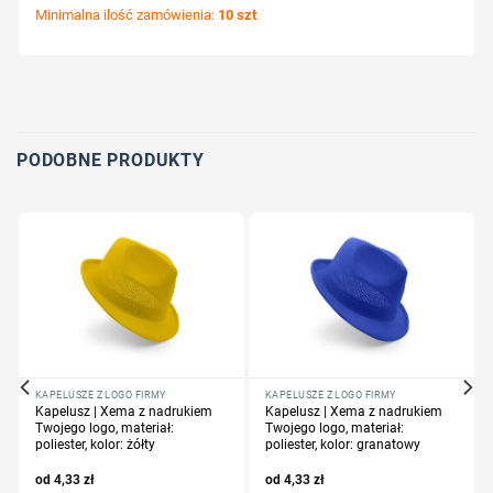
Minimalna ilość zamówienia:
10 szt
Wybierz pozycję nadruku
Określ technologię druku
Dodaj tekst lub logo
PODOBNE PRODUKTY
KAPELUSZE Z LOGO FIRMY
KAPELUSZE Z LOGO FIRMY
Kapelusz | Xema z nadrukiem
Kapelusz | Xema z nadrukiem
Twojego logo, materiał:
Twojego logo, materiał:
poliester, kolor: żółty
poliester, kolor: granatowy
4,33
zł
4,33
zł