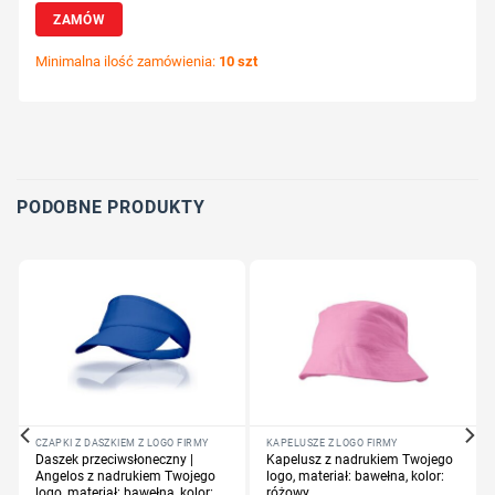
ZAMÓW
Minimalna ilość zamówienia:
10 szt
Wybierz pozycję nadruku
Określ technologię druku
Dodaj tekst lub logo
PODOBNE PRODUKTY
CZAPKI Z DASZKIEM Z LOGO FIRMY
KAPELUSZE Z LOGO FIRMY
Daszek przeciwsłoneczny |
Kapelusz z nadrukiem Twojego
Angelos z nadrukiem Twojego
logo, materiał: bawełna, kolor:
logo, materiał: bawełna, kolor:
różowy