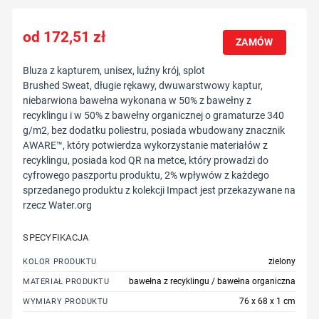
172,51
zł
ZAMÓW
Bluza z kapturem, unisex, luźny krój, splot
Brushed Sweat, długie rękawy, dwuwarstwowy kaptur,
niebarwiona bawełna wykonana w 50% z bawełny z
recyklingu i w 50% z bawełny organicznej o gramaturze 340
g/m2, bez dodatku poliestru, posiada wbudowany znacznik
AWARE™, który potwierdza wykorzystanie materiałów z
recyklingu, posiada kod QR na metce, który prowadzi do
cyfrowego paszportu produktu, 2% wpływów z każdego
sprzedanego produktu z kolekcji Impact jest przekazywane na
rzecz Water.org
SPECYFIKACJA
zielony
KOLOR PRODUKTU
bawełna z recyklingu / bawełna organiczna
MATERIAŁ PRODUKTU
76 x 68 x 1 cm
WYMIARY PRODUKTU