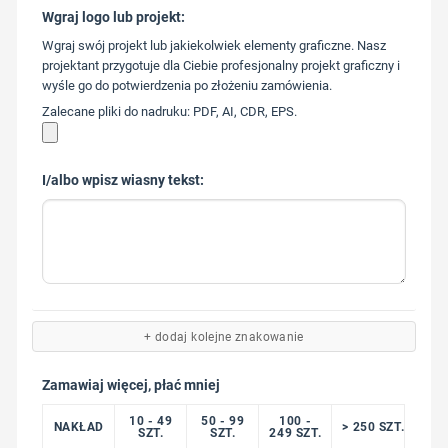
Wgraj logo lub projekt:
573 568
Wgraj swój projekt lub jakiekolwiek elementy graficzne. Nasz
217
projektant przygotuje dla Ciebie profesjonalny projekt graficzny i
wyśle go do potwierdzenia po złożeniu zamówienia.
Zalecane pliki do nadruku: PDF, AI, CDR, EPS.
I/albo wpisz wiasny tekst:
+ dodaj kolejne znakowanie
Zamawiaj więcej, płać mniej
10 - 49
50 - 99
100 -
NAKŁAD
> 250 SZT.
SZT.
SZT.
249 SZT.