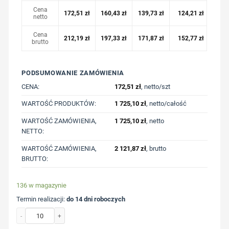
Cena
172,51
zł
160,43
zł
139,73
zł
124,21
zł
netto
Cena
212,19
zł
197,33
zł
171,87
zł
152,77
zł
brutto
PODSUMOWANIE ZAMÓWIENIA
CENA:
172,51
zł
, netto/szt
WARTOŚĆ PRODUKTÓW:
1 725,10
zł
, netto/całość
WARTOŚĆ ZAMÓWIENIA,
1 725,10
zł
, netto
NETTO:
WARTOŚĆ ZAMÓWIENIA,
2 121,87
zł
, brutto
BRUTTO:
136 w magazynie
Termin realizacji:
do 14 dni roboczych
ilość Luźna bluza z kapturem z bawełny z recyklingu Iqoniq Yoho z nadrukiem 