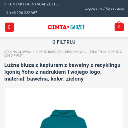
Skip
KONTAKT@CINTAGADZET.PL
Logowanie / Rejestracja
to
+48 226 022 967
content
0
FILTRUJ
STRONA GŁÓWNA
/
ODZIEŻ ROBOCZA I REKLAMOWA
/
TEKSTYLIA I ODZIEŻ Z
LOGO FIRMY
Luźna bluza z kapturem z bawełny z recyklingu
Iqoniq Yoho z nadrukiem Twojego logo,
materiał: bawełna, kolor: zielony