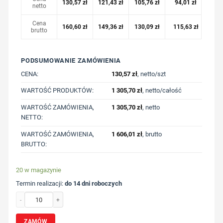
130,57
zł
121,43
zł
105,76
zł
94,01
zł
netto
Cena
160,60
zł
149,36
zł
130,09
zł
115,63
zł
brutto
PODSUMOWANIE ZAMÓWIENIA
CENA:
130,57
zł
, netto/szt
WARTOŚĆ PRODUKTÓW:
1 305,70
zł
, netto/całość
WARTOŚĆ ZAMÓWIENIA,
1 305,70
zł
, netto
NETTO:
WARTOŚĆ ZAMÓWIENIA,
1 606,01
zł
, brutto
BRUTTO:
20 w magazynie
Termin realizacji:
do 14 dni roboczych
ilość Luźna bluza z bawełny z recyklingu Iqoniq Kruger z nadrukiem Twojego lo
ZAMÓW