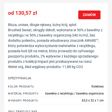
130,57
zł
ZAMÓW
Bluza, unisex, długie rękawy, luźny krój, splot
Brushed Sweat, okrągły dekolt, wykonana w 50% z bawełny z
recyklingu i w 50% z bawełny organicznej 340 m/m2, bez
dodatku poliestru, posiada wbudowany znacznik AWARE™,
który potwierdza wykorzystanie materiałów z recyklingu,
posiada kod QR na metce, który prowadzi do cyfrowego
paszportu produktu, 2% wpływów z każdego sprzedanego
produktu z kolekcji Impact jest przekazywane na rzecz
Water.org, ślad węglowy produktu: 11,88 kg CO2
SPECYFIKACJA
fioletowy
KOLOR PRODUKTU
bawełna z recyklingu / bawełna organiczna
MATERIAŁ PRODUKTU
65,5 x 52 x 1 cm
WYMIARY PRODUKTU
SKU:
T9302.011.XXS