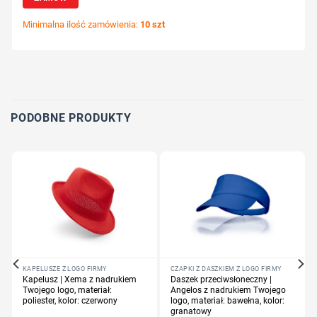
Minimalna ilość zamówienia:
10 szt
Wybierz pozycję nadruku
Określ technologię druku
Dodaj tekst lub logo
PODOBNE PRODUKTY
KAPELUSZE Z LOGO FIRMY
CZAPKI Z DASZKIEM Z LOGO FIRMY
Kapelusz | Xema z nadrukiem
Daszek przeciwsłoneczny |
Twojego logo, materiał:
Angelos z nadrukiem Twojego
poliester, kolor: czerwony
logo, materiał: bawełna, kolor:
granatowy