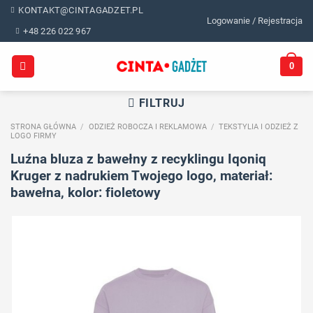
Skip
KONTAKT@CINTAGADZET.PL
Logowanie / Rejestracja
to
+48 226 022 967
content
0
FILTRUJ
STRONA GŁÓWNA
/
ODZIEŻ ROBOCZA I REKLAMOWA
/
TEKSTYLIA I ODZIEŻ Z
LOGO FIRMY
Luźna bluza z bawełny z recyklingu Iqoniq
Kruger z nadrukiem Twojego logo, materiał:
bawełna, kolor: fioletowy