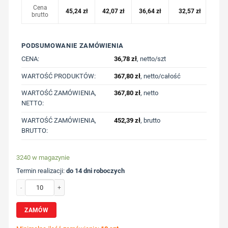
Cena
45,24
zł
42,07
zł
36,64
zł
32,57
zł
brutto
PODSUMOWANIE ZAMÓWIENIA
CENA:
36,78
zł
, netto/szt
WARTOŚĆ PRODUKTÓW:
367,80
zł
, netto/całość
WARTOŚĆ ZAMÓWIENIA,
367,80
zł
, netto
NETTO:
WARTOŚĆ ZAMÓWIENIA,
452,39
zł
, brutto
BRUTTO:
3240 w magazynie
Termin realizacji:
do 14 dni roboczych
ilość Lekka koszulka Iqoniq Sierra, bawełna z recyklingu z nadrukiem Twojego l
ZAMÓW