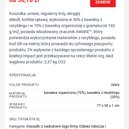
ZAMÓW
Koszulka, unisex, regularny krój, okrągły
dekolt, krótkie rękawy, wykonana w 30% z bawełny z
recyklingu i w 70% z bawełny organicznej o gramaturze 160
g/m2, posiada wbudowany znacznik AWARE™, który
potwierdza wykorzystanie materiałów z recyklingu, posiada
kod QR na metce, który prowadzi do cyfrowego paszportu
produktu, 2% wpływów z każdego sprzedanego produktu z
kolekcji Impact jest przekazywane na rzecz Water.org, ślad
węglowy produktu: 3,37 kg CO2
SPECYFIKACJA
szary
KOLOR PRODUKTU
bawełna organiczna (70%), bawełna z recyklingu
MATERIAŁ
PRODUKTU
(30%)
WYMIARY
77 x 59 x 1 cm
PRODUKTU
SKU:
T9104.019.XL
Kategorie:
Koszulki z nadrukiem logo firmy
,
Odzież robocza i