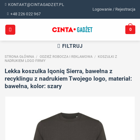
Skip
KONTAKT@CINTAGADZET.PL
Logowanie / Rejestracja
to
+48 226 022 967
content
0
FILTRUJ
STRONA GŁÓWNA
/
ODZIEŻ ROBOCZA I REKLAMOWA
/
KOSZULKI Z
NADRUKIEM LOGO FIRMY
Lekka koszulka Iqoniq Sierra, bawełna z
recyklingu z nadrukiem Twojego logo, materiał:
bawełna, kolor: szary