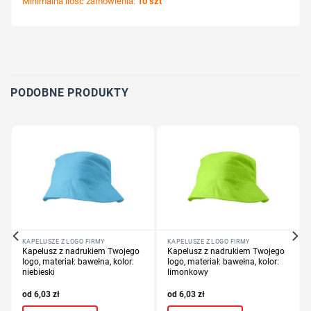
Minimalna ilość zamówienia:
10 szt
Wybierz pozycję nadruku
Określ technologię druku
Dodaj tekst lub logo
PODOBNE PRODUKTY
KAPELUSZE Z LOGO FIRMY
KAPELUSZE Z LOGO FIRMY
Kapelusz z nadrukiem Twojego
Kapelusz z nadrukiem Twojego
logo, materiał: bawełna, kolor:
logo, materiał: bawełna, kolor:
niebieski
limonkowy
6,03
zł
6,03
zł