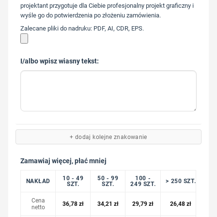
217
projektant przygotuje dla Ciebie profesjonalny projekt graficzny i
wyśle go do potwierdzenia po złożeniu zamówienia.
Zalecane pliki do nadruku: PDF, AI, CDR, EPS.
I/albo wpisz wiasny tekst:
+ dodaj kolejne znakowanie
Zamawiaj więcej, płać mniej
10 - 49
50 - 99
100 -
NAKŁAD
> 250 SZT.
SZT.
SZT.
249 SZT.
Cena
36,78
zł
34,21
zł
29,79
zł
26,48
zł
netto