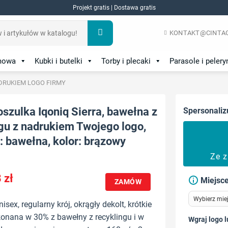
Projekt gratis | Dostawa gratis
KONTAKT@CINTAG
amowa
Kubki i butelki
Torby i plecaki
Parasole i pelery
DRUKIEM LOGO FIRMY
szulka Iqoniq Sierra, bawełna z
Spersonaliz
gu z nadrukiem Twojego logo,
: bawełna, kolor: brązowy
Ze 
8
zł
Miejsce
ZAMÓW
isex, regularny krój, okrągły dekolt, krótkie
onana w 30% z bawełny z recyklingu i w
Wgraj logo l