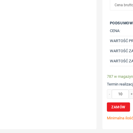
Cena brutt
PODSUMOW
CENA:
WARTOŚĆ P
WARTOŚĆ ZA
WARTOŚĆ ZA
787 w magazyn
Termin realizacj
ilość Lekka kosz
ZAMÓW
Minimalna iloś
Wybierz poz