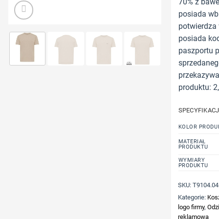
70% z bawe
posiada wb
potwierdza 
posiada kod
paszportu 
sprzedanego
przekazywan
produktu: 2
SPECYFIKAC
KOLOR PRODU
MATERIAŁ
PRODUKTU
WYMIARY
PRODUKTU
SKU:
T9104.04
Kategorie:
Kos
logo firmy
,
Odzi
reklamowa