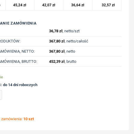
o
45,24
zł
42,07
zł
36,64
zł
32,57
zł
ANIE ZAMÓWIENIA
36,78
zł
, netto/szt
RODUKTÓW:
367,80
zł
, netto/całość
MÓWIENIA, NETTO:
367,80
zł
, netto
MÓWIENIA, BRUTTO:
452,39
zł
, brutto
ie
i:
do 14 dni roboczych
ulka Iqoniq Sierra, bawełna z recyklingu z nadrukiem Twojego logo, materiał: bawełn
ć zamówienia:
10 szt
ycję nadruku