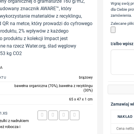
łny organicznej o gramaturze 160 g/m2,
Wgraj swój pr
udowany znacznik AWARE™, który
dla Ciebie pro
wykorzystanie materiałów z recyklingu,
zamówienia.
 QR na metce, który prowadzi do cyfrowego
Zalecane plik
produktu, 2% wpływów z każdego
 produktu z kolekcji Impact jest
I/albo wpisz
e na rzecz Water.org, ślad węglowy
,53 kg CO2
JA
brązowy
KTU
bawełna organiczna (70%), bawełna z recyklingu
(30%)
65 x 47 x 1 cm
Zamawiaj wi
1.XS
NAKŁAD
zulki z nadrukiem
eż robocza i
Cena netto