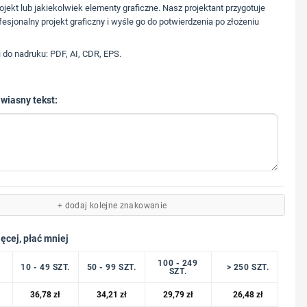
573 568 217
ojekt lub jakiekolwiek elementy graficzne. Nasz projektant przygotuje
fesjonalny projekt graficzny i wyśle go do potwierdzenia po złożeniu
i do nadruku: PDF, AI, CDR, EPS.
 wiasny tekst:
+ dodaj kolejne znakowanie
ęcej, płać mniej
100 - 249
10 - 49 SZT.
50 - 99 SZT.
> 250 SZT.
SZT.
36,78
zł
34,21
zł
29,79
zł
26,48
zł