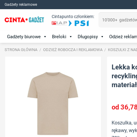
Skip
Gadżety reklamowe
to
Szukaj:
Cintapunto członkiem:
content
Gadżety biurowe
Breloki
Długopisy
Odzież rekl
STRONA GŁÓWNA
/
ODZIEŻ ROBOCZA I REKLAMOWA
/
KOSZULKI Z NA
Lekka ko
recyklin
materiał
36,7
Koszulka, un
rękawy, wyk