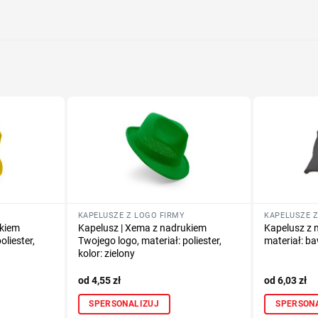
Określ tech
Dodaj tekst 
KAPELUSZE Z LOGO FIRMY
KAPELUSZE Z
ukiem
Kapelusz | Xema z nadrukiem
Kapelusz z 
oliester,
Twojego logo, materiał: poliester,
materiał: ba
kolor: zielony
4,55
zł
6,03
zł
SPERSONALIZUJ
SPERSON