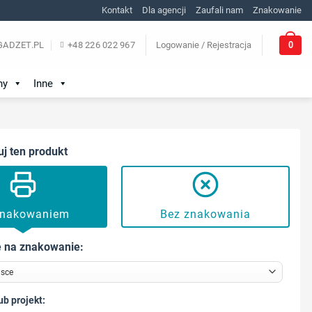
Kontakt
Dla agencji
Zaufali nam
Znakowanie
0
ADZET.PL
+48 226 022 967
Logowanie / Rejestracja
ny
Inne
uj ten produkt
znakowaniem
Bez znakowania
 na znakowanie:
ub projekt: