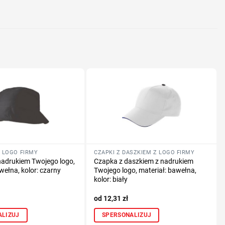
nologię druku
lub logo
 LOGO FIRMY
CZAPKI Z DASZKIEM Z LOGO FIRMY
nadrukiem Twojego logo,
Czapka z daszkiem z nadrukiem
wełna, kolor: czarny
Twojego logo, materiał: bawełna,
kolor: biały
12,31
zł
ALIZUJ
SPERSONALIZUJ