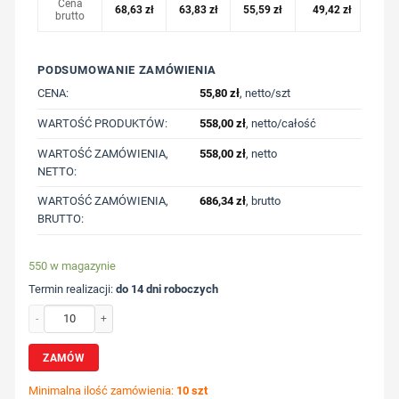
Cena
68,63
zł
63,83
zł
55,59
zł
49,42
zł
brutto
PODSUMOWANIE ZAMÓWIENIA
CENA:
55,80
zł
, netto/szt
WARTOŚĆ PRODUKTÓW:
558,00
zł
, netto/całość
WARTOŚĆ ZAMÓWIENIA,
558,00
zł
, netto
NETTO:
WARTOŚĆ ZAMÓWIENIA,
686,34
zł
, brutto
BRUTTO:
550 w magazynie
Termin realizacji:
do 14 dni roboczych
ilość Hub USB 2.0 z USB C, aluminium z recyklingu z nadrukiem Twojego logo, m
ZAMÓW
Minimalna ilość zamówienia:
10 szt