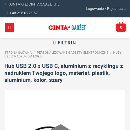
Skip
KONTAKT@CINTAGADZET.PL
Logowanie / Rejestracja
to
+48 226 022 967
content
0
FILTRUJ
STRONA GŁÓWNA
/
PERSONALIZOWANE GADŻETY ELEKTRONICZNE
/
HUBY
USB Z NADRUKIEM LOGO
Hub USB 2.0 z USB C, aluminium z recyklingu z
nadrukiem Twojego logo, materiał: plastik,
aluminium, kolor: szary