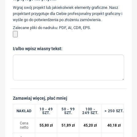
573 568
Wgraj swój projekt lub jakiekolwiek elementy graficzne. Nasz
217
projektant przygotuje dla Ciebie profesjonalny projekt graficzny i
wyśle go do potwierdzenia po złożeniu zamówienia.
Zalecane pliki do nadruku: PDF, AI, CDR, EPS.
I/albo wpisz wiasny tekst:
Zamawiaj więcej, płać mniej
10 - 49
50 - 99
100 -
NAKŁAD
> 250 SZT.
SZT.
SZT.
249 SZT.
Cena
55,80
zł
51,89
zł
45,20
zł
40,18
zł
netto