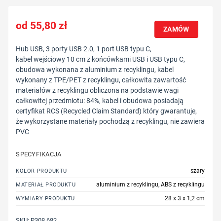
55,80
zł
ZAMÓW
Hub USB, 3 porty USB 2.0, 1 port USB typu C,
kabel wejściowy 10 cm z końcówkami USB i USB typu C,
obudowa wykonana z aluminium z recyklingu, kabel
wykonany z TPE/PET z recyklingu, całkowita zawartość
materiałów z recyklingu obliczona na podstawie wagi
całkowitej przedmiotu: 84%, kabel i obudowa posiadają
certyfikat RCS (Recycled Claim Standard) który gwarantuje,
że wykorzystane materiały pochodzą z recyklingu, nie zawiera
PVC
SPECYFIKACJA
szary
KOLOR PRODUKTU
aluminium z recyklingu, ABS z recyklingu
MATERIAŁ PRODUKTU
28 x 3 x 1,2 cm
WYMIARY PRODUKTU
SKU:
P308.682