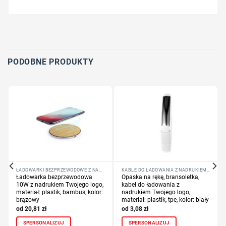
Wybierz pozycję nadruku
Określ technologię druku
Dodaj tekst lub logo
PODOBNE PRODUKTY
ŁADOWARKI BEZPRZEWODOWE Z NADRUKIEM LOGO
KABLE DO ŁADOWANIA Z NADRUKIEM LOGO
Ładowarka bezprzewodowa
Opaska na rękę, bransoletka,
10W z nadrukiem Twojego logo,
kabel do ładowania z
materiał: plastik, bambus, kolor:
nadrukiem Twojego logo,
brązowy
materiał: plastik, tpe, kolor: biały
20,81
zł
3,08
zł
SPERSONALIZUJ
SPERSONALIZUJ