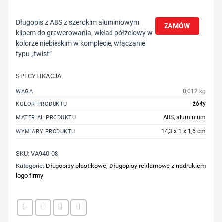
Długopis z ABS z szerokim aluminiowym
ZAMÓW
klipem do grawerowania, wkład półżelowy w
kolorze niebieskim w komplecie, włączanie
typu „twist”
SPECYFIKACJA
0,012 kg
WAGA
żółty
KOLOR PRODUKTU
ABS, aluminium
MATERIAŁ PRODUKTU
14,3 x 1 x 1,6 cm
WYMIARY PRODUKTU
SKU:
VA940-08
Kategorie:
Długopisy plastikowe
,
Długopisy reklamowe z nadrukiem
logo firmy