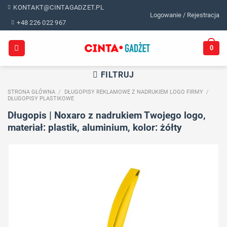
Skip
KONTAKT@CINTAGADZET.PL
Logowanie / Rejestracja
to
+48 226 022 967
content
0
FILTRUJ
STRONA GŁÓWNA
/
DŁUGOPISY REKLAMOWE Z NADRUKIEM LOGO FIRMY
/
DŁUGOPISY PLASTIKOWE
Długopis | Noxaro z nadrukiem Twojego logo,
materiał: plastik, aluminium, kolor: żółty