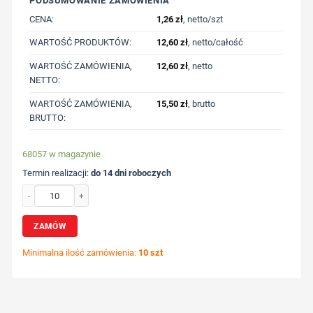
PODSUMOWANIE ZAMÓWIENIA
CENA:
1,26
zł
, netto/szt
WARTOŚĆ PRODUKTÓW:
12,60
zł
, netto/całość
WARTOŚĆ ZAMÓWIENIA,
12,60
zł
, netto
NETTO:
WARTOŚĆ ZAMÓWIENIA,
15,50
zł
, brutto
BRUTTO:
68057 w magazynie
Termin realizacji:
do 14 dni roboczych
ilość Długopis z nadrukiem Twojego logo, materiał: plastik, as, kolor: granato
ZAMÓW
Minimalna ilość zamówienia:
10 szt
Wybierz pozycję nadruku
Określ technologię druku