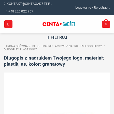
Skip
KONTAKT@CINTAGADZET.PL
Logowanie / Rejestracja
to
+48 226 022 967
content
0
FILTRUJ
STRONA GŁÓWNA
/
DŁUGOPISY REKLAMOWE Z NADRUKIEM LOGO FIRMY
/
DŁUGOPISY PLASTIKOWE
Długopis z nadrukiem Twojego logo, materiał:
plastik, as, kolor: granatowy