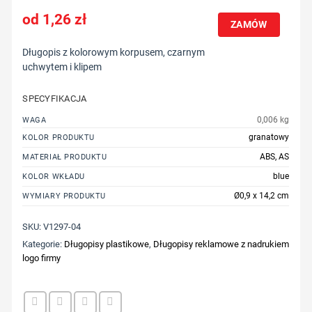
1,26
zł
ZAMÓW
Długopis z kolorowym korpusem, czarnym
uchwytem i klipem
SPECYFIKACJA
0,006 kg
WAGA
granatowy
KOLOR PRODUKTU
ABS, AS
MATERIAŁ PRODUKTU
blue
KOLOR WKŁADU
Ø0,9 x 14,2 cm
WYMIARY PRODUKTU
SKU:
V1297-04
Kategorie:
Długopisy plastikowe
,
Długopisy reklamowe z nadrukiem
logo firmy