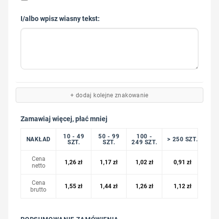
I/albo wpisz wiasny tekst:
+ dodaj kolejne znakowanie
Zamawiaj więcej, płać mniej
10 - 49
50 - 99
100 -
NAKŁAD
> 250 SZT.
SZT.
SZT.
249 SZT.
Cena
1,26
zł
1,17
zł
1,02
zł
0,91
zł
netto
Cena
1,55
zł
1,44
zł
1,26
zł
1,12
zł
brutto