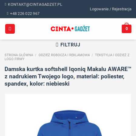
Skip
KONTAKT@CINTAGADZET.PL
Logowanie / Rejestracja
to
+48 226 022 967
content
0
FILTRUJ
STRONA GŁÓWNA
/
ODZIEŻ ROBOCZA I REKLAMOWA
/
TEKSTYLIA I ODZIEŻ Z
LOGO FIRMY
Damska kurtka softshell Iqoniq Makalu AWARE™
z nadrukiem Twojego logo, materiał: poliester,
spandex, kolor: niebieski