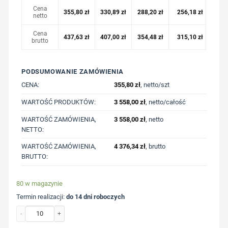
Cena
355,80
zł
330,89
zł
288,20
zł
256,18
zł
netto
Cena
437,63
zł
407,00
zł
354,48
zł
315,10
zł
brutto
PODSUMOWANIE ZAMÓWIENIA
CENA:
355,80
zł
, netto/szt
WARTOŚĆ PRODUKTÓW:
3 558,00
zł
, netto/całość
WARTOŚĆ ZAMÓWIENIA,
3 558,00
zł
, netto
NETTO:
WARTOŚĆ ZAMÓWIENIA,
4 376,34
zł
, brutto
BRUTTO:
80 w magazynie
Termin realizacji:
do 14 dni roboczych
ilość Damska kurtka softshell Iqoniq Makalu AWARE™ z nadrukiem Twojego logo,