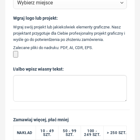
Wgraj logo lub projekt:
573 568
Wgraj swój projekt lub jakiekolwiek elementy graficzne. Nasz
217
projektant przygotuje dla Ciebie profesjonalny projekt graficzny i
wyśle go do potwierdzenia po złożeniu zamówienia.
Zalecane pliki do nadruku: PDF, AI, CDR, EPS.
I/albo wpisz wiasny tekst:
Zamawiaj więcej, płać mniej
10 - 49
50 - 99
100 -
NAKŁAD
> 250 SZT.
SZT.
SZT.
249 SZT.