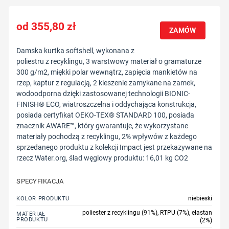
355,80
zł
ZAMÓW
Damska kurtka softshell, wykonana z
poliestru z recyklingu, 3 warstwowy materiał o gramaturze
300 g/m2, miękki polar wewnątrz, zapięcia mankietów na
rzep, kaptur z regulacją, 2 kieszenie zamykane na zamek,
wodoodporna dzięki zastosowanej technologii BIONIC-
FINISH® ECO, wiatroszczelna i oddychająca konstrukcja,
posiada certyfikat OEKO-TEX® STANDARD 100, posiada
znacznik AWARE™, który gwarantuje, że wykorzystane
materiały pochodzą z recyklingu, 2% wpływów z każdego
sprzedanego produktu z kolekcji Impact jest przekazywane na
rzecz Water.org, ślad węglowy produktu: 16,01 kg CO2
SPECYFIKACJA
niebieski
KOLOR PRODUKTU
poliester z recyklingu (91%), RTPU (7%), elastan
MATERIAŁ
PRODUKTU
(2%)