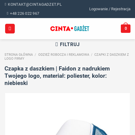
Skip
KONTAKT@CINTAGADZET.PL
Logowanie / Rejestracja
to
+48 226 022 967
content
0
FILTRUJ
STRONA GŁÓWNA
/
ODZIEŻ ROBOCZA I REKLAMOWA
/
CZAPKI Z DASZKIEM Z
LOGO FIRMY
Czapka z daszkiem | Faidon z nadrukiem
Twojego logo, materiał: poliester, kolor:
niebieski