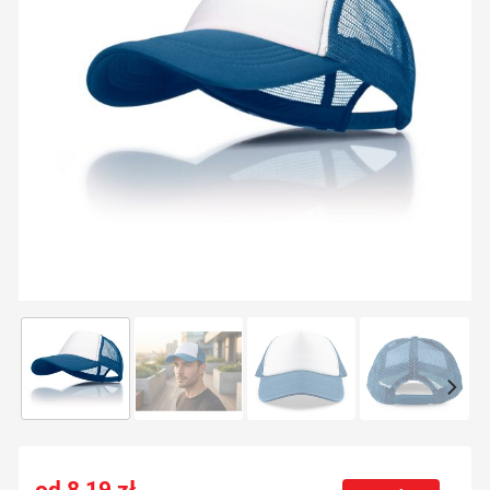
8,19
zł