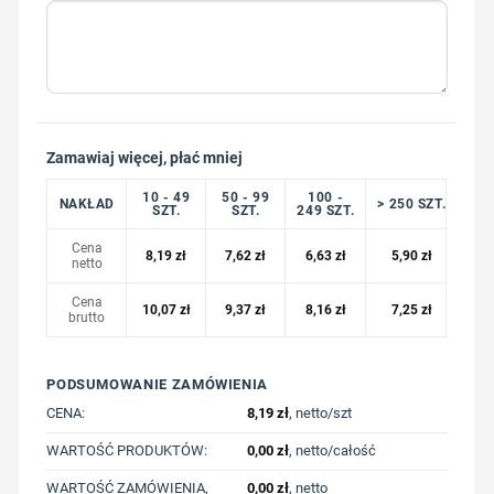
Zamawiaj więcej, płać mniej
10 - 49
50 - 99
100 -
NAKŁAD
> 250 SZT.
SZT.
SZT.
249 SZT.
Cena
8,19
zł
7,62
zł
6,63
zł
5,90
zł
netto
Cena
10,07
zł
9,37
zł
8,16
zł
7,25
zł
brutto
PODSUMOWANIE ZAMÓWIENIA
CENA:
8,19
zł
, netto/szt
WARTOŚĆ PRODUKTÓW:
0,00
zł
, netto/całość
WARTOŚĆ ZAMÓWIENIA,
0,00
zł
, netto