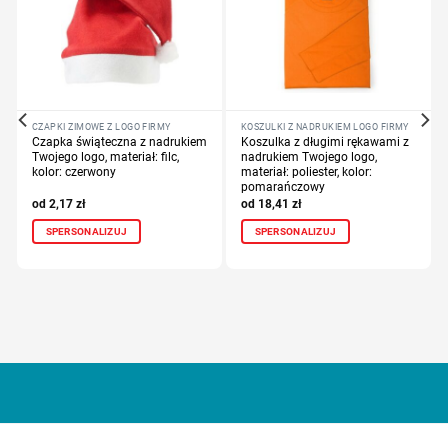
CZAPKI ZIMOWE Z LOGO FIRMY
KOSZULKI Z NADRUKIEM LOGO FIRMY
Czapka świąteczna z nadrukiem
Koszulka z długimi rękawami z
Twojego logo, materiał: filc,
nadrukiem Twojego logo,
kolor: czerwony
materiał: poliester, kolor:
pomarańczowy
2,17
zł
18,41
zł
SPERSONALIZUJ
SPERSONALIZUJ