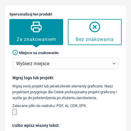
Spersonalizuj ten produkt
Ze znakowaniem
Bez znakowania
Miejsce na znakowanie:
Wgraj logo lub projekt:
573 568
Wgraj swój projekt lub jakiekolwiek elementy graficzne. Nasz
217
projektant przygotuje dla Ciebie profesjonalny projekt graficzny i
wyśle go do potwierdzenia po złożeniu zamówienia.
Zalecane pliki do nadruku: PDF, AI, CDR, EPS.
I/albo wpisz wiasny tekst: