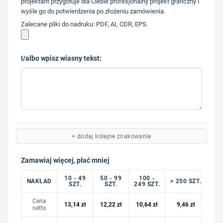
projektant przygotuje dla Ciebie profesjonalny projekt graficzny i
wyśle go do potwierdzenia po złożeniu zamówienia.
Zalecane pliki do nadruku: PDF, AI, CDR, EPS.
I/albo wpisz wiasny tekst:
+ dodaj kolejne znakowanie
Zamawiaj więcej, płać mniej
10 - 49
50 - 99
100 -
NAKŁAD
> 250 SZT.
SZT.
SZT.
249 SZT.
Cena
13,14
zł
12,22
zł
10,64
zł
9,46
zł
netto