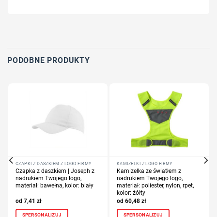
Wybierz pozycję nadruku
Określ technologię druku
Dodaj tekst lub logo
PODOBNE PRODUKTY
CZAPKI Z DASZKIEM Z LOGO FIRMY
KAMIZELKI Z LOGO FIRMY
Czapka z daszkiem | Joseph z
Kamizelka ze światłem z
nadrukiem Twojego logo,
nadrukiem Twojego logo,
materiał: bawełna, kolor: biały
materiał: poliester, nylon, rpet,
kolor: żółty
7,41
zł
60,48
zł
SPERSONALIZUJ
SPERSONALIZUJ