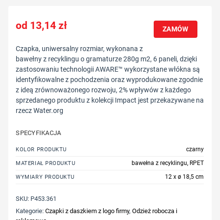
13,14
zł
ZAMÓW
Czapka, uniwersalny rozmiar, wykonana z
bawełny z recyklingu o gramaturze 280g m2, 6 paneli, dzięki
zastosowaniu technologii AWARE™ wykorzystane włókna są
identyfikowalne z pochodzenia oraz wyprodukowane zgodnie
z ideą zrównoważonego rozwoju, 2% wpływów z każdego
sprzedanego produktu z kolekcji Impact jest przekazywane na
rzecz Water.org
SPECYFIKACJA
czarny
KOLOR PRODUKTU
bawełna z recyklingu, RPET
MATERIAŁ PRODUKTU
12 x ø 18,5 cm
WYMIARY PRODUKTU
SKU:
P453.361
Kategorie:
Czapki z daszkiem z logo firmy
,
Odzież robocza i