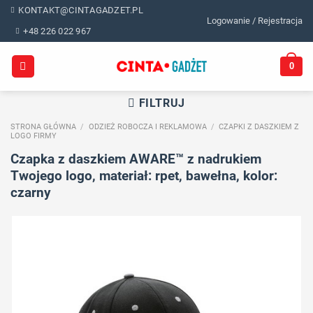
Skip
KONTAKT@CINTAGADZET.PL
Logowanie / Rejestracja
to
+48 226 022 967
content
0
FILTRUJ
STRONA GŁÓWNA
/
ODZIEŻ ROBOCZA I REKLAMOWA
/
CZAPKI Z DASZKIEM Z
LOGO FIRMY
Czapka z daszkiem AWARE™ z nadrukiem
Twojego logo, materiał: rpet, bawełna, kolor:
czarny