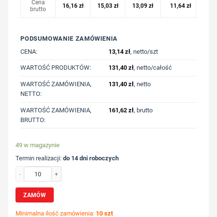
Cena
16,16
zł
15,03
zł
13,09
zł
11,64
zł
brutto
PODSUMOWANIE ZAMÓWIENIA
CENA:
13,14
zł
, netto/szt
WARTOŚĆ PRODUKTÓW:
131,40
zł
, netto/całość
WARTOŚĆ ZAMÓWIENIA,
131,40
zł
, netto
NETTO:
WARTOŚĆ ZAMÓWIENIA,
161,62
zł
, brutto
BRUTTO:
49 w magazynie
Termin realizacji:
do 14 dni roboczych
ilość Czapka z daszkiem AWARE™ z nadrukiem Twojego logo, materiał: rpet, ba
ZAMÓW
Minimalna ilość zamówienia:
10 szt