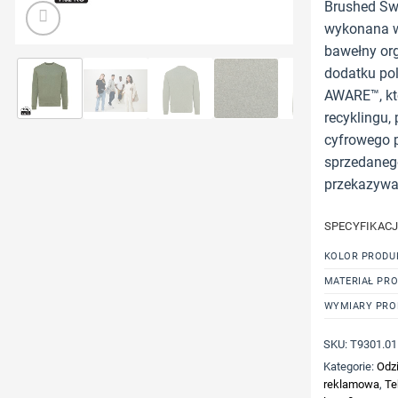
Brushed Swe
wykonana w 
bawełny or
dodatku po
AWARE™, któ
recyklingu,
cyfrowego 
sprzedanego
przekazywan
SPECYFIKAC
KOLOR PRODU
MATERIAŁ PR
WYMIARY PRO
SKU:
T9301.01
Kategorie:
Odzi
reklamowa
,
Te