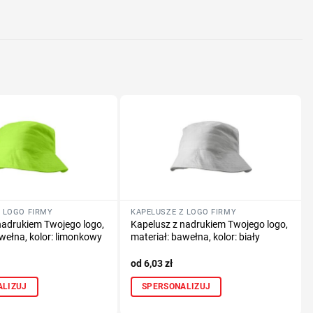
nologię druku
lub logo
 LOGO FIRMY
KAPELUSZE Z LOGO FIRMY
nadrukiem Twojego logo,
Kapelusz z nadrukiem Twojego logo,
awełna, kolor: limonkowy
materiał: bawełna, kolor: biały
6,03
zł
ALIZUJ
SPERSONALIZUJ