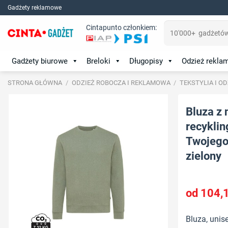
Skip
Gadżety reklamowe
to
Szukaj:
Cintapunto członkiem:
content
Gadżety biurowe
Breloki
Długopisy
Odzież rekl
STRONA GŁÓWNA
/
ODZIEŻ ROBOCZA I REKLAMOWA
/
TEKSTYLIA I O
Bluza z 
recyklin
Twojego 
zielony
104,
Bluza, unise