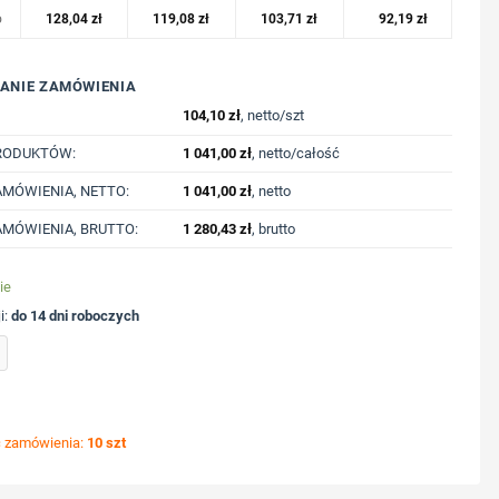
o
128,04
zł
119,08
zł
103,71
zł
92,19
zł
ANIE ZAMÓWIENIA
104,10
zł
, netto/szt
RODUKTÓW:
1 041,00
zł
, netto/całość
MÓWIENIA, NETTO:
1 041,00
zł
, netto
MÓWIENIA, BRUTTO:
1 280,43
zł
, brutto
ie
i:
do 14 dni roboczych
ebarwionej bawełny z recyklingu Iqoniq Denali z nadrukiem Twojego logo, materiał: ba
ć zamówienia:
10 szt
ycję nadruku