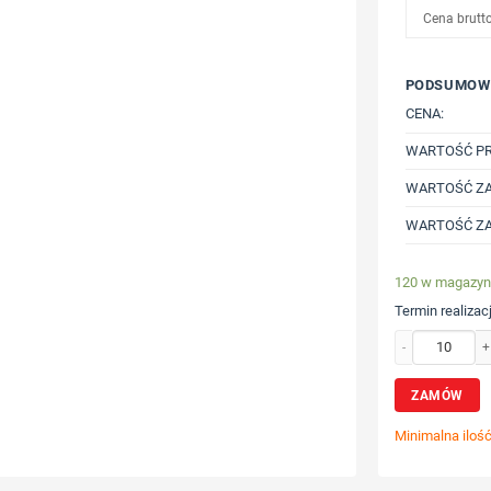
Cena brutt
PODSUMOW
CENA:
WARTOŚĆ P
WARTOŚĆ ZA
WARTOŚĆ ZA
120 w magazyn
Termin realizacj
ilość Bluza z ni
ZAMÓW
Minimalna iloś
Wybierz poz