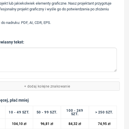
573 568 217
ojekt lub jakiekolwiek elementy graficzne. Nasz projektant przygotuje
fesjonalny projekt graficzny i wyśle go do potwierdzenia po złożeniu
i do nadruku: PDF, AI, CDR, EPS.
 wiasny tekst:
+ dodaj kolejne znakowanie
ęcej, płać mniej
100 - 249
10 - 49 SZT.
50 - 99 SZT.
> 250 SZT.
SZT.
104,10
zł
96,81
zł
84,32
zł
74,95
zł