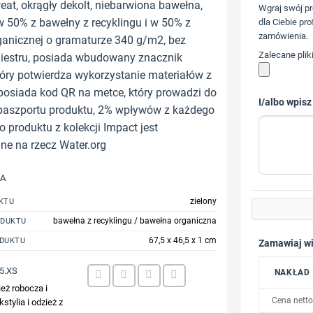
at, okrągły dekolt, niebarwiona bawełna,
Wgraj swój pr
50% z bawełny z recyklingu i w 50% z
dla Ciebie pro
zamówienia.
ganicznej o gramaturze 340 g/m2, bez
Zalecane plik
liestru, posiada wbudowany znacznik
ry potwierdza wykorzystanie materiałów z
 posiada kod QR na metce, który prowadzi do
I/albo wpisz
paszportu produktu, 2% wpływów z każdego
 produktu z kolekcji Impact jest
e na rzecz Water.org
JA
zielony
KTU
bawełna z recyklingu / bawełna organiczna
ODUKTU
67,5 x 46,5 x 1 cm
DUKTU
Zamawiaj wi
5.XS
NAKŁAD
eż robocza i
Cena netto
kstylia i odzież z