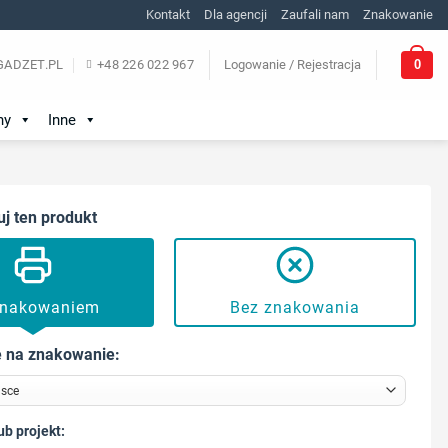
Kontakt
Dla agencji
Zaufali nam
Znakowanie
0
ADZET.PL
+48 226 022 967
Logowanie / Rejestracja
ny
Inne
uj ten produkt
znakowaniem
Bez znakowania
 na znakowanie:
ub projekt: