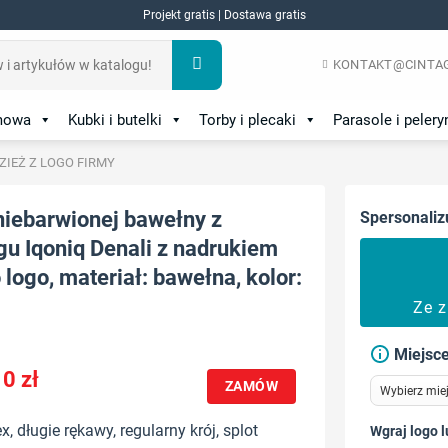
Projekt gratis | Dostawa gratis
KONTAKT@CINTAG
amowa
Kubki i butelki
Torby i plecaki
Parasole i pelery
DZIEŻ Z LOGO FIRMY
niebarwionej bawełny z
Spersonaliz
gu Iqoniq Denali z nadrukiem
logo, materiał: bawełna, kolor:
Ze 
Miejsce
10
zł
ZAMÓW
x, długie rękawy, regularny krój, splot
Wgraj logo l