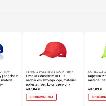
Określ tech
Dodaj tekst 
GO FIRMY
CZAPKI Z DASZKIEM Z LOGO FIRMY
KAPELUSZE Z
 | Angelos z
Czapka z daszkiem RPET z
Kapelusz z 
 materiał:
nadrukiem Twojego logo, materiał:
materiał: b
wy
poliester, rpet, kolor: czerwony
6,84
zł
6,03
zł
SPERSONALIZUJ
SPERSON