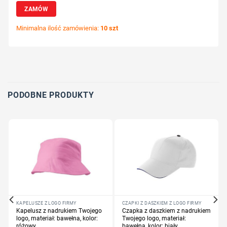
ZAMÓW
Minimalna ilość zamówienia:
10 szt
Wybierz pozycję nadruku
Określ technologię druku
Dodaj tekst lub logo
PODOBNE PRODUKTY
KAPELUSZE Z LOGO FIRMY
CZAPKI Z DASZKIEM Z LOGO FIRMY
Kapelusz z nadrukiem Twojego
Czapka z daszkiem z nadrukiem
logo, materiał: bawełna, kolor:
Twojego logo, materiał:
różowy
bawełna, kolor: biały