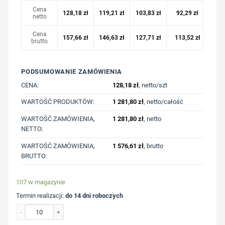
Cena
128,18
zł
119,21
zł
103,83
zł
92,29
zł
netto
Cena
157,66
zł
146,63
zł
127,71
zł
113,52
zł
brutto
PODSUMOWANIE ZAMÓWIENIA
CENA:
128,18
zł
, netto/szt
WARTOŚĆ PRODUKTÓW:
1 281,80
zł
, netto/całość
WARTOŚĆ ZAMÓWIENIA,
1 281,80
zł
, netto
NETTO:
WARTOŚĆ ZAMÓWIENIA,
1 576,61
zł
, brutto
BRUTTO:
107 w magazynie
Termin realizacji:
do 14 dni roboczych
ilość Bluza z kapturem z bawełny z recyklingu Iqoniq Jasper z nadrukiem Twoje