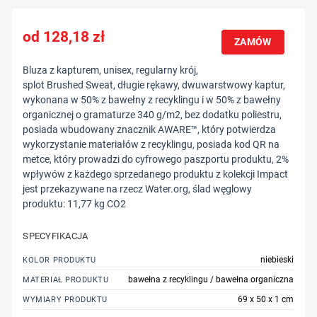
128,18
zł
ZAMÓW
Bluza z kapturem, unisex, regularny krój,
splot Brushed Sweat, długie rękawy, dwuwarstwowy kaptur,
wykonana w 50% z bawełny z recyklingu i w 50% z bawełny
organicznej o gramaturze 340 g/m2, bez dodatku poliestru,
posiada wbudowany znacznik AWARE™, który potwierdza
wykorzystanie materiałów z recyklingu, posiada kod QR na
metce, który prowadzi do cyfrowego paszportu produktu, 2%
wpływów z każdego sprzedanego produktu z kolekcji Impact
jest przekazywane na rzecz Water.org, ślad węglowy
produktu: 11,77 kg CO2
SPECYFIKACJA
niebieski
KOLOR PRODUKTU
bawełna z recyklingu / bawełna organiczna
MATERIAŁ PRODUKTU
69 x 50 x 1 cm
WYMIARY PRODUKTU