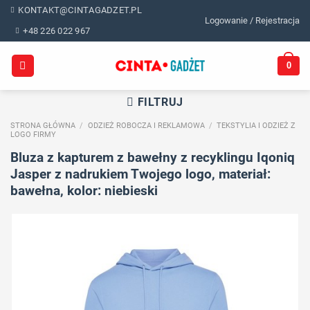
Skip
KONTAKT@CINTAGADZET.PL
Logowanie / Rejestracja
to
+48 226 022 967
content
0
FILTRUJ
STRONA GŁÓWNA
/
ODZIEŻ ROBOCZA I REKLAMOWA
/
TEKSTYLIA I ODZIEŻ Z
LOGO FIRMY
Bluza z kapturem z bawełny z recyklingu Iqoniq
Jasper z nadrukiem Twojego logo, materiał:
bawełna, kolor: niebieski