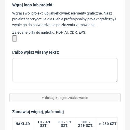
Wgraj logo lub projekt:
573 568
Wgraj swój projekt lub jakiekolwiek elementy graficzne. Nasz
217
projektant przygotuje dla Ciebie profesjonalny projekt graficzny i
wyśle go do potwierdzenia po złożeniu zamówienia.
Zalecane pliki do nadruku: PDF, AI, CDR, EPS.
I/albo wpisz wiasny tekst:
+ dodaj kolejne znakowanie
Zamawiaj więcej, płać mniej
10 - 49
50 - 99
100 -
NAKŁAD
> 250 SZT.
SZT.
SZT.
249 SZT.