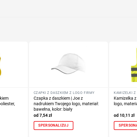
Określ tech
Dodaj tekst 
CZAPKI Z DASZKIEM Z LOGO FIRMY
KAMIZELKI Z
ukiem
Czapka z daszkiem | Joe z
Kamizelka z
oliester,
nadrukiem Twojego logo, materiał:
logo, materia
bawełna, kolor: biały
7,54
zł
10,11
zł
SPERSONALIZUJ
SPERSON