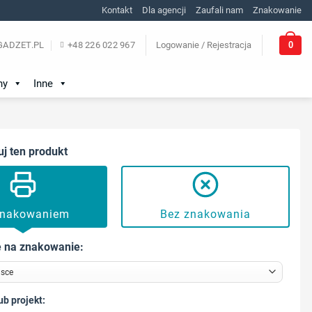
Kontakt
Dla agencji
Zaufali nam
Znakowanie
0
ADZET.PL
+48 226 022 967
Logowanie / Rejestracja
ny
Inne
uj ten produkt
znakowaniem
Bez znakowania
 na znakowanie:
ub projekt: