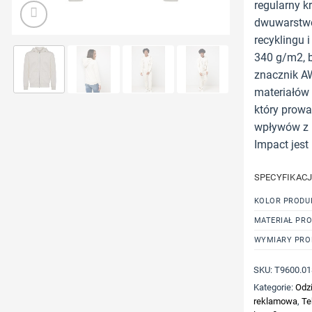
regularny kr
dwuwarstwo
recyklingu 
340 g/m2, 
znacznik A
materiałów 
który prowa
wpływów z 
Impact jest
SPECYFIKAC
KOLOR PRODU
MATERIAŁ PR
WYMIARY PRO
SKU:
T9600.01
Kategorie:
Odzi
reklamowa
,
Te