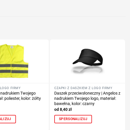
nologię druku
lub logo
 LOGO FIRMY
CZAPKI Z DASZKIEM Z LOGO FIRMY
 nadrukiem Twojego
Daszek przeciwsłoneczny | Angelos z
ł: poliester, kolor: żółty
nadrukiem Twojego logo, materiał:
bawełna, kolor: czarny
8,40
zł
ALIZUJ
SPERSONALIZUJ