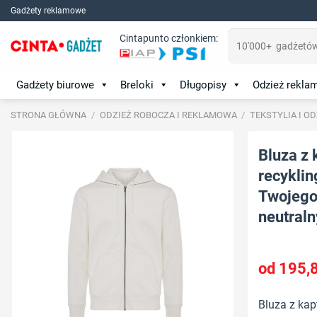
Skip
Gadżety reklamowe
to
Szukaj:
Cintapunto członkiem:
content
Gadżety biurowe
Breloki
Długopisy
Odzież rekl
STRONA GŁÓWNA
/
ODZIEŻ ROBOCZA I REKLAMOWA
/
TEKSTYLIA I O
Bluza z 
recyklin
Twojego 
neutraln
195,
Bluza z kap