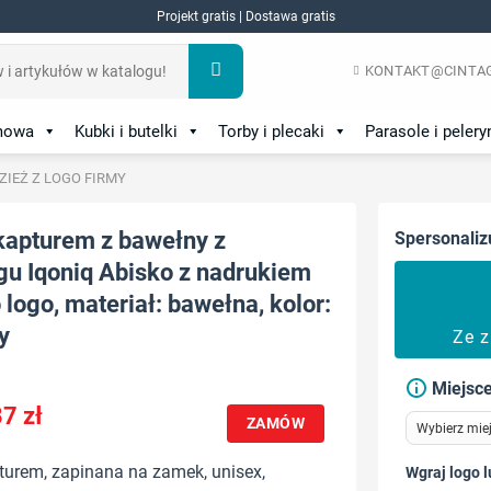
Projekt gratis | Dostawa gratis
KONTAKT@CINTAG
amowa
Kubki i butelki
Torby i plecaki
Parasole i pelery
DZIEŻ Z LOGO FIRMY
kapturem z bawełny z
Spersonaliz
gu Iqoniq Abisko z nadrukiem
logo, materiał: bawełna, kolor:
y
Ze 
Miejsce
87
zł
ZAMÓW
turem, zapinana na zamek, unisex,
Wgraj logo l