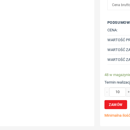
Cena brutt
PODSUMOW
CENA:
WARTOŚĆ P
WARTOŚĆ ZA
WARTOŚĆ ZA
48 w magazyni
Termin realizacj
ilość Bluza z ka
ZAMÓW
Minimalna iloś
Wybierz poz