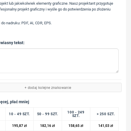
573 568 217
ojekt lub jakiekolwiek elementy graficzne. Nasz projektant przygotuje
fesjonalny projekt graficzny i wyśle go do potwierdzenia po złożeniu
i do nadruku: PDF, AI, CDR, EPS.
 wiasny tekst:
+ dodaj kolejne znakowanie
ęcej, płać mniej
100 - 249
10 - 49 SZT.
50 - 99 SZT.
> 250 SZT.
SZT.
195,87
zł
182,16
zł
158,65
zł
141,03
zł