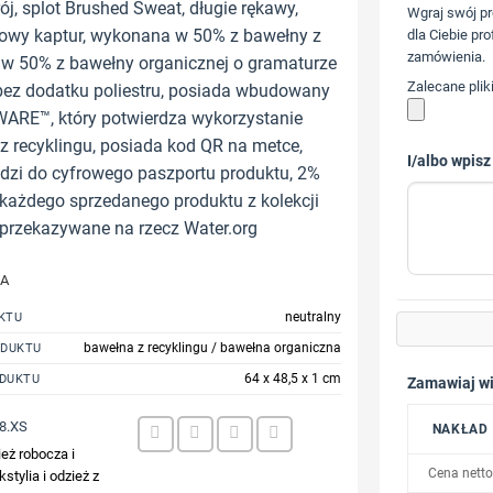
ój, splot Brushed Sweat, długie rękawy,
Wgraj swój pr
wy kaptur, wykonana w 50% z bawełny z
dla Ciebie pro
zamówienia.
i w 50% z bawełny organicznej o gramaturze
Zalecane plik
bez dodatku poliestru, posiada wbudowany
WARE™, który potwierdza wykorzystanie
z recyklingu, posiada kod QR na metce,
I/albo wpisz
dzi do cyfrowego paszportu produktu, 2%
każdego sprzedanego produktu z kolekcji
 przekazywane na rzecz Water.org
JA
neutralny
KTU
bawełna z recyklingu / bawełna organiczna
ODUKTU
64 x 48,5 x 1 cm
DUKTU
Zamawiaj wi
8.XS
NAKŁAD
eż robocza i
Cena netto
kstylia i odzież z