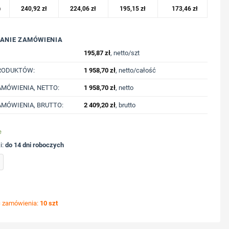
o
240,92
zł
224,06
zł
195,15
zł
173,46
zł
ANIE ZAMÓWIENIA
195,87
zł
, netto/szt
RODUKTÓW:
1 958,70
zł
, netto/całość
MÓWIENIA, NETTO:
1 958,70
zł
, netto
MÓWIENIA, BRUTTO:
2 409,20
zł
, brutto
e
i:
do 14 dni roboczych
pturem z bawełny z recyklingu Iqoniq Abisko z nadrukiem Twojego logo, materiał: baw
ć zamówienia:
10 szt
ycję nadruku