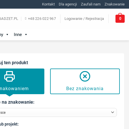
Kontakt
Dla agencji
Zaufali nam
Znakowanie
0
ADZET.PL
+48 226 022 967
Logowanie / Rejestracja
ny
Inne
uj ten produkt
znakowaniem
Bez znakowania
 na znakowanie:
ub projekt: