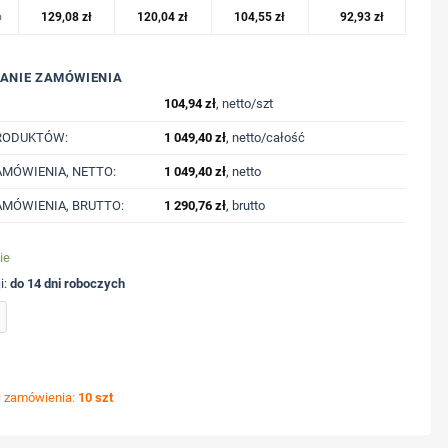
o
129,08
zł
120,04
zł
104,55
zł
92,93
zł
ANIE ZAMÓWIENIA
104,94
zł
, netto/szt
RODUKTÓW:
1 049,40
zł
, netto/całość
MÓWIENIA, NETTO:
1 049,40
zł
, netto
MÓWIENIA, BRUTTO:
1 290,76
zł
, brutto
ie
i:
do 14 dni roboczych
wełny z recyklingu Iqoniq Zion z nadrukiem Twojego logo, materiał: bawełna, kolor: f
ć zamówienia:
10 szt
ycję nadruku