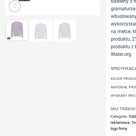
bawełny z r
gramaturze 
wbudowany 
wykorzystan
na metce, k
produktu, 
produktu z 
Water.org
SPECYFIKAC
KOLOR PRODU
MATERIAŁ PR
WYMIARY PRO
SKU:
T9300.01
Kategorie:
Odzi
reklamowa
,
Te
logo firmy