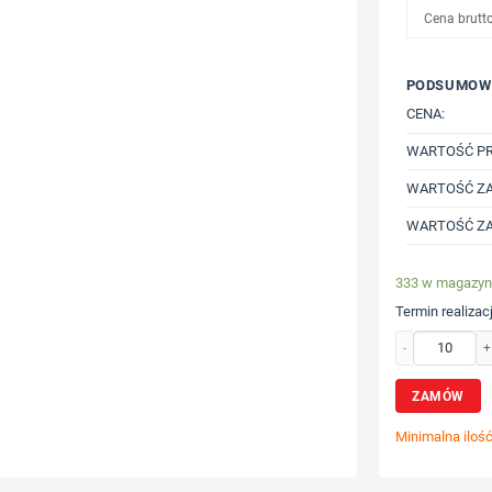
Cena brutt
PODSUMOW
CENA:
WARTOŚĆ P
WARTOŚĆ ZA
WARTOŚĆ ZA
333 w magazyn
Termin realizacj
ilość Bluza z ba
ZAMÓW
Minimalna iloś
Wybierz poz