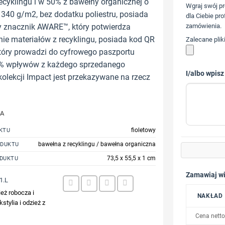
ecyklingu i w 50% z bawełny organicznej o
Wgraj swój pr
340 g/m2, bez dodatku poliestru, posiada
dla Ciebie pro
znacznik AWARE™, który potwierdza
zamówienia.
ie materiałów z recyklingu, posiada kod QR
Zalecane plik
tóry prowadzi do cyfrowego paszportu
2% wpływów z każdego sprzedanego
I/albo wpisz
kolekcji Impact jest przekazywane na rzecz
JA
fioletowy
KTU
bawełna z recyklingu / bawełna organiczna
ODUKTU
73,5 x 55,5 x 1 cm
DUKTU
Zamawiaj wi
1.L
eż robocza i
NAKŁAD
kstylia i odzież z
Cena netto