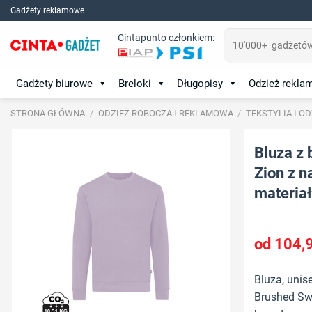
Skip
Gadżety reklamowe
to
Szukaj:
Cintapunto członkiem:
content
Gadżety biurowe
Breloki
Długopisy
Odzież rekl
STRONA GŁÓWNA
/
ODZIEŻ ROBOCZA I REKLAMOWA
/
TEKSTYLIA I O
Bluza z 
Zion z n
materiał
104,
Bluza, unise
Brushed Swe