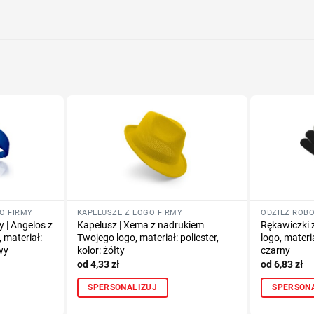
Określ tech
Dodaj tekst 
GO FIRMY
KAPELUSZE Z LOGO FIRMY
ODZIEŻ ROB
 | Angelos z
Kapelusz | Xema z nadrukiem
Rękawiczki 
 materiał:
Twojego logo, materiał: poliester,
logo, materia
wy
kolor: żółty
czarny
4,33
zł
6,83
zł
SPERSONALIZUJ
SPERSON