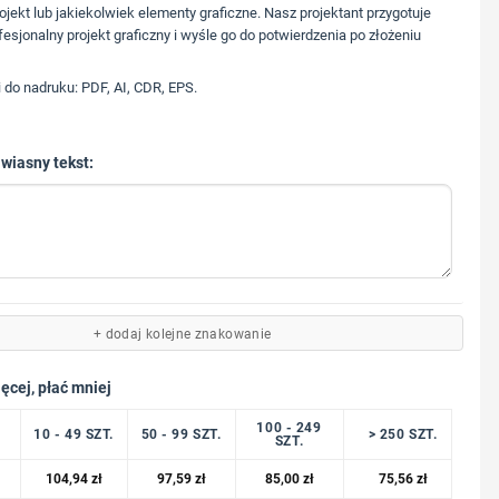
573 568 217
ojekt lub jakiekolwiek elementy graficzne. Nasz projektant przygotuje
fesjonalny projekt graficzny i wyśle go do potwierdzenia po złożeniu
i do nadruku: PDF, AI, CDR, EPS.
 wiasny tekst:
+ dodaj kolejne znakowanie
ęcej, płać mniej
100 - 249
10 - 49 SZT.
50 - 99 SZT.
> 250 SZT.
SZT.
104,94
zł
97,59
zł
85,00
zł
75,56
zł