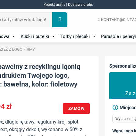
Projekt gratis | Dostawa gratis
KONTAKT@CINTAG
amowa
Kubki i butelki
Torby i plecaki
Parasole i pelery
DZIEŻ Z LOGO FIRMY
bawełny z recyklingu Iqoniq
Spersonaliz
adrukiem Twojego logo,
: bawełna, kolor: fioletowy
Ze 
94
zł
Miejsce
ZAMÓW
x, długie rękawy, regularny krój, splot
at, okrągły dekolt, wykonana w 50% z
Wgraj logo l