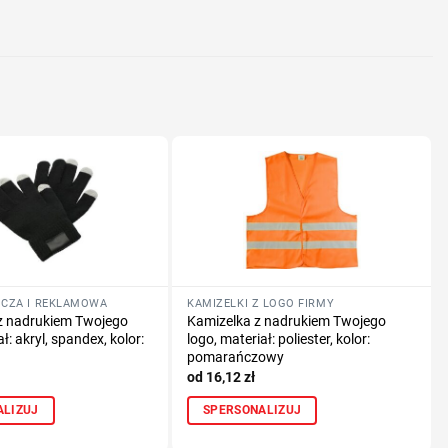
nologię druku
lub logo
OCZA I REKLAMOWA
KAMIZELKI Z LOGO FIRMY
z nadrukiem Twojego
Kamizelka z nadrukiem Twojego
ł: akryl, spandex, kolor:
logo, materiał: poliester, kolor:
pomarańczowy
16,12
zł
ALIZUJ
SPERSONALIZUJ