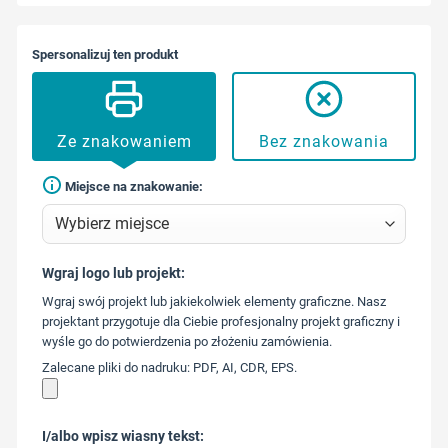
Spersonalizuj ten produkt
Ze znakowaniem
Bez znakowania
Miejsce na znakowanie:
Wgraj logo lub projekt:
573 568
Wgraj swój projekt lub jakiekolwiek elementy graficzne. Nasz
217
projektant przygotuje dla Ciebie profesjonalny projekt graficzny i
wyśle go do potwierdzenia po złożeniu zamówienia.
Zalecane pliki do nadruku: PDF, AI, CDR, EPS.
I/albo wpisz wiasny tekst: