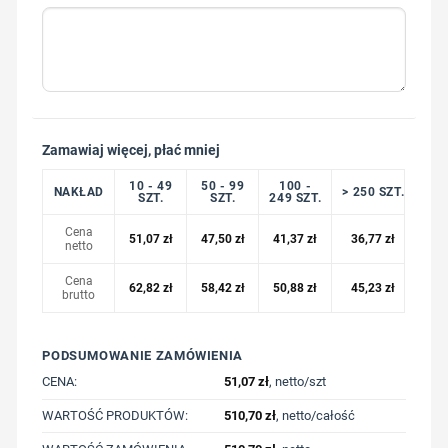
Zamawiaj więcej, płać mniej
10 - 49
50 - 99
100 -
NAKŁAD
> 250 SZT.
SZT.
SZT.
249 SZT.
Cena
51,07
zł
47,50
zł
41,37
zł
36,77
zł
netto
Cena
62,82
zł
58,42
zł
50,88
zł
45,23
zł
brutto
PODSUMOWANIE ZAMÓWIENIA
CENA:
51,07
zł
, netto/szt
WARTOŚĆ PRODUKTÓW:
510,70
zł
, netto/całość