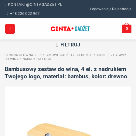
Skip
KONTAKT@CINTAGADZET.PL
Logowanie / Rejestracja
to
+48 226 022 967
content
0
FILTRUJ
STRONA GŁÓWNA
/
REKLAMOWE GADŻETY DO DOMU I KUCHNI
/
ZESTAWY
DO WINA Z NADRUKIEM LOGO
Bambusowy zestaw do wina, 4 el. z nadrukiem
Twojego logo, materiał: bambus, kolor: drewno