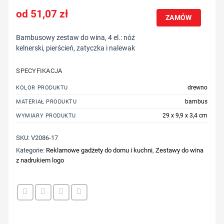
51,07
zł
ZAMÓW
Bambusowy zestaw do wina, 4 el.: nóż
kelnerski, pierścień, zatyczka i nalewak
SPECYFIKACJA
drewno
KOLOR PRODUKTU
bambus
MATERIAŁ PRODUKTU
29 x 9,9 x 3,4 cm
WYMIARY PRODUKTU
SKU:
V2086-17
Kategorie:
Reklamowe gadżety do domu i kuchni
,
Zestawy do wina
z nadrukiem logo