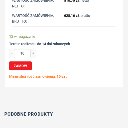
WARTOŚĆ ZAMÓWIENIA,
510,70
zł
, netto
NETTO:
WARTOŚĆ ZAMÓWIENIA,
628,16
zł
, brutto
BRUTTO:
12 w magazynie
Termin realizacji:
do 14 dni roboczych
ilość Bambusowy zestaw do wina, 4 el. z nadrukiem Twojego logo, materiał: 
ZAMÓW
Minimalna ilość zamówienia:
10 szt
Wybierz pozycję nadruku
Określ technologię druku
Dodaj tekst lub logo
PODOBNE PRODUKTY