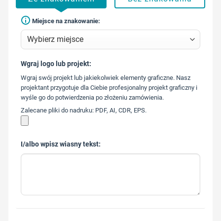
Miejsce na znakowanie:
Wgraj logo lub projekt:
573 568
Wgraj swój projekt lub jakiekolwiek elementy graficzne. Nasz
217
projektant przygotuje dla Ciebie profesjonalny projekt graficzny i
wyśle go do potwierdzenia po złożeniu zamówienia.
Zalecane pliki do nadruku: PDF, AI, CDR, EPS.
I/albo wpisz wiasny tekst: