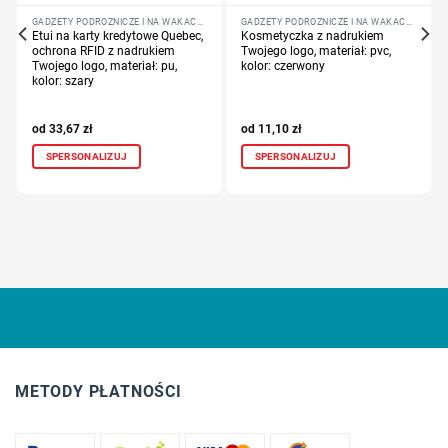
GADŻETY PODRÓŻNICZE I NA WAKACJE
GADŻETY PODRÓŻNICZE I NA WAKACJE
Etui na karty kredytowe Quebec,
Kosmetyczka z nadrukiem
ochrona RFID z nadrukiem
Twojego logo, materiał: pvc,
Twojego logo, materiał: pu,
kolor: czerwony
kolor: szary
33,67
zł
11,10
zł
SPERSONALIZUJ
SPERSONALIZUJ
METODY PŁATNOŚCI