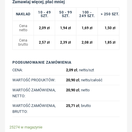
Zamawiaj więcej, płać mniej
10 - 49
50 - 99
100 -
NAKŁAD
> 250 SZT.
SZT.
SZT.
249 SZT.
Cena
2,09
zł
1,94
zł
1,69
zł
1,50
zł
netto
Cena
2,57
zł
2,39
zł
2,08
zł
1,85
zł
brutto
PODSUMOWANIE ZAMÓWIENIA
CENA:
2,09
zł
, netto/szt
WARTOŚĆ PRODUKTÓW:
20,90
zł
, netto/całość
WARTOŚĆ ZAMÓWIENIA,
20,90
zł
, netto
NETTO:
WARTOŚĆ ZAMÓWIENIA,
25,71
zł
, brutto
BRUTTO:
25274 w magazynie