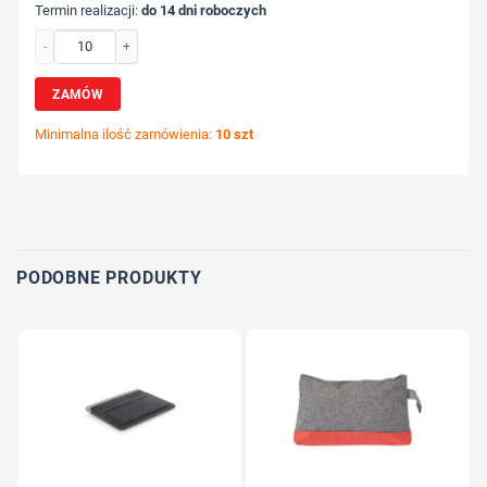
Termin realizacji:
do 14 dni roboczych
ilość Balsam do ust z nadrukiem Twojego logo, materiał: pp, kolor: różowy
ZAMÓW
Minimalna ilość zamówienia:
10 szt
Wybierz pozycję nadruku
Określ technologię druku
Dodaj tekst lub logo
PODOBNE PRODUKTY