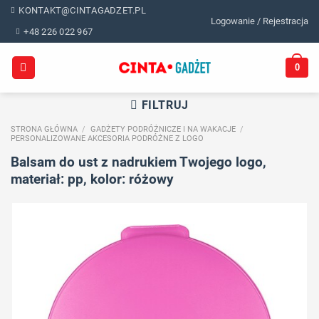
Skip
KONTAKT@CINTAGADZET.PL
Logowanie / Rejestracja
to
+48 226 022 967
content
0
FILTRUJ
STRONA GŁÓWNA
/
GADŻETY PODRÓŻNICZE I NA WAKACJE
/
PERSONALIZOWANE AKCESORIA PODRÓŻNE Z LOGO
Balsam do ust z nadrukiem Twojego logo,
materiał: pp, kolor: różowy