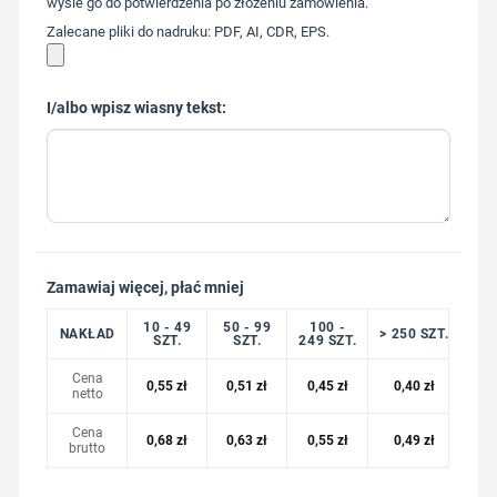
wyśle go do potwierdzenia po złożeniu zamówienia.
Zalecane pliki do nadruku: PDF, AI, CDR, EPS.
I/albo wpisz wiasny tekst:
Zamawiaj więcej, płać mniej
10 - 49
50 - 99
100 -
NAKŁAD
> 250 SZT.
SZT.
SZT.
249 SZT.
Cena
0,55
zł
0,51
zł
0,45
zł
0,40
zł
netto
Cena
0,68
zł
0,63
zł
0,55
zł
0,49
zł
brutto