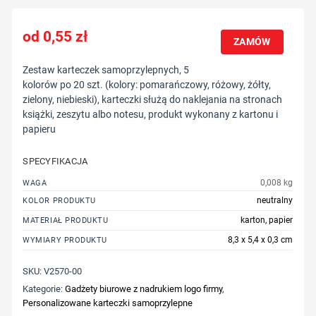
0,55
zł
ZAMÓW
Zestaw karteczek samoprzylepnych, 5
kolorów po 20 szt. (kolory: pomarańczowy, różowy, żółty,
zielony, niebieski), karteczki służą do naklejania na stronach
książki, zeszytu albo notesu, produkt wykonany z kartonu i
papieru
SPECYFIKACJA
0,008 kg
WAGA
neutralny
KOLOR PRODUKTU
karton, papier
MATERIAŁ PRODUKTU
8,3 x 5,4 x 0,3 cm
WYMIARY PRODUKTU
SKU:
V2570-00
Kategorie:
Gadżety biurowe z nadrukiem logo firmy
,
Personalizowane karteczki samoprzylepne