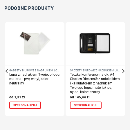
PODOBNE PRODUKTY
GADŻETY BIUROWE Z NADRUKIEM LOGO FIRMY
GADŻETY BIUROWE Z NADRUKIEM LOGO FIRMY
Lupa z nadrukiem Twojego logo,
Teczka konferencyjna ok. A4
materiał: pvc, winyl, kolor:
Charles Dickens® z notatnikiem
neutralny
i kalkulatorem z nadrukiem
Twojego logo, materiał: pu,
nylon, kolor: czarny
1,31
zł
145,44
zł
SPERSONALIZUJ
SPERSONALIZUJ