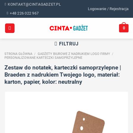
Skip
KONTAKT@CINTAGADZET.PL
Logowanie / Rejestracja
to
+48 226 022 967
content
0
FILTRUJ
STRONA GŁÓWNA
/
GADŻETY BIUROWE Z NADRUKIEM LOGO FIRMY
/
PERSONALIZOWANE KARTECZKI SAMOPRZYLEPNE
Zestaw do notatek, karteczki samoprzylepne |
Braeden z nadrukiem Twojego logo, materiał:
karton, papier, kolor: neutralny