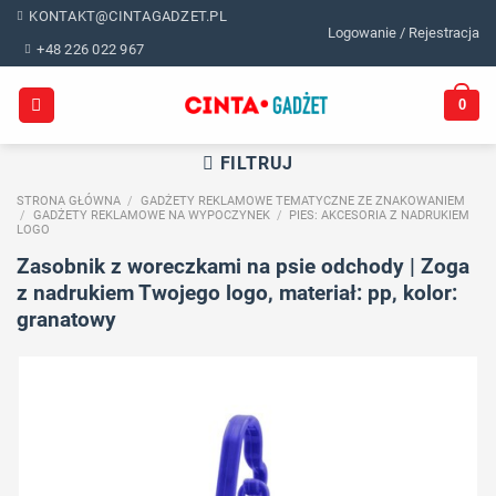
Skip
KONTAKT@CINTAGADZET.PL
Logowanie / Rejestracja
to
+48 226 022 967
content
0
FILTRUJ
STRONA GŁÓWNA
/
GADŻETY REKLAMOWE TEMATYCZNE ZE ZNAKOWANIEM
/
GADŻETY REKLAMOWE NA WYPOCZYNEK
/
PIES: AKCESORIA Z NADRUKIEM
LOGO
Zasobnik z woreczkami na psie odchody | Zoga
z nadrukiem Twojego logo, materiał: pp, kolor:
granatowy