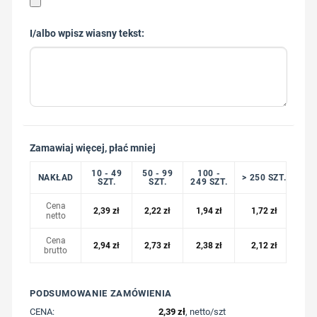
I/albo wpisz wiasny tekst:
Zamawiaj więcej, płać mniej
10 - 49
50 - 99
100 -
NAKŁAD
> 250 SZT.
SZT.
SZT.
249 SZT.
Cena
2,39
zł
2,22
zł
1,94
zł
1,72
zł
netto
Cena
2,94
zł
2,73
zł
2,38
zł
2,12
zł
brutto
PODSUMOWANIE ZAMÓWIENIA
CENA:
2,39
zł
, netto/szt