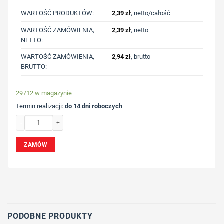
WARTOŚĆ PRODUKTÓW:
2,39
zł
, netto/całość
WARTOŚĆ ZAMÓWIENIA,
2,39
zł
, netto
NETTO:
WARTOŚĆ ZAMÓWIENIA,
2,94
zł
, brutto
BRUTTO:
29712 w magazynie
Termin realizacji:
do 14 dni roboczych
ilość Zasobnik z woreczkami na psie odchody | Zoga z nadrukiem Twojego logo
ZAMÓW
Wybierz pozycję nadruku
Określ technologię druku
Dodaj tekst lub logo
PODOBNE PRODUKTY