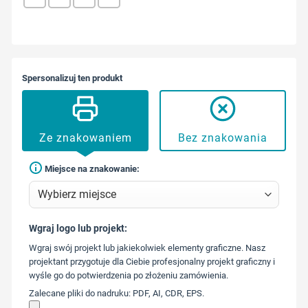
Spersonalizuj ten produkt
Ze znakowaniem
Bez znakowania
Miejsce na znakowanie:
Wgraj logo lub projekt:
573 568
Wgraj swój projekt lub jakiekolwiek elementy graficzne. Nasz
217
projektant przygotuje dla Ciebie profesjonalny projekt graficzny i
wyśle go do potwierdzenia po złożeniu zamówienia.
Zalecane pliki do nadruku: PDF, AI, CDR, EPS.