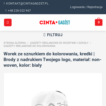
Skip
KONTAKT@CINTAGADZET.PL
Logowanie / Rejestracja
to
+48 226 022 967
content
0
FILTRUJ
STRONA GŁÓWNA
/
GADŻETY REKLAMOWE DO ROZRYWKI I SZKOŁY
/
GADŻETY REKLAMOWE DO KOLOROWANIA
Worek ze sznurkiem do kolorowania, kredki |
Brody z nadrukiem Twojego logo, materiał: non-
woven, kolor: biały