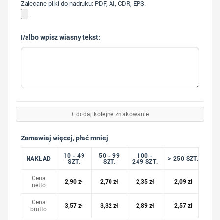
Zalecane pliki do nadruku: PDF, AI, CDR, EPS.
I/albo wpisz wiasny tekst:
+ dodaj kolejne znakowanie
Zamawiaj więcej, płać mniej
10 - 49
50 - 99
100 -
NAKŁAD
> 250 SZT.
SZT.
SZT.
249 SZT.
Cena
2,90
zł
2,70
zł
2,35
zł
2,09
zł
netto
Cena
3,57
zł
3,32
zł
2,89
zł
2,57
zł
brutto