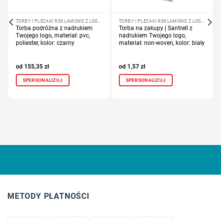
TORBY I PLECAKI REKLAMOWE Z LOGO FIRMY
TORBY I PLECAKI REKLAMOWE Z LOGO FIRMY
Torba podróżna z nadrukiem
Torba na zakupy | Santrell z
Twojego logo, materiał: pvc,
nadrukiem Twojego logo,
poliester, kolor: czarny
materiał: non-woven, kolor: biały
155,35
zł
1,57
zł
SPERSONALIZUJ
SPERSONALIZUJ
METODY PŁATNOŚCI