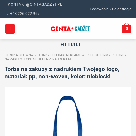
Skip
KONTAKT@CINTAGADZET.PL
Logowanie / Rejestracja
to
+48 226 022 967
content
0
FILTRUJ
STRONA GŁÓWNA
/
TORBY I PLECAKI REKLAMOWE Z LOGO FIRMY
/
TORBY
NA ZAKUPY TYPU SHOPPER Z NADRUKIEM
Torba na zakupy z nadrukiem Twojego logo,
materiał: pp, non-woven, kolor: niebieski