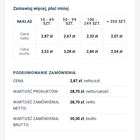
Zamawiaj więcej, płać mniej
10 - 49
50 - 99
100 -
NAKŁAD
> 250 SZT.
SZT.
SZT.
249 SZT.
Cena
2,87
zł
2,67
zł
2,32
zł
2,07
zł
netto
Cena
3,53
zł
3,28
zł
2,86
zł
2,54
zł
brutto
PODSUMOWANIE ZAMÓWIENIA
CENA:
2,87
zł
, netto/szt
WARTOŚĆ PRODUKTÓW:
28,70
zł
, netto/całość
WARTOŚĆ ZAMÓWIENIA,
28,70
zł
, netto
NETTO:
WARTOŚĆ ZAMÓWIENIA,
35,30
zł
, brutto
BRUTTO: