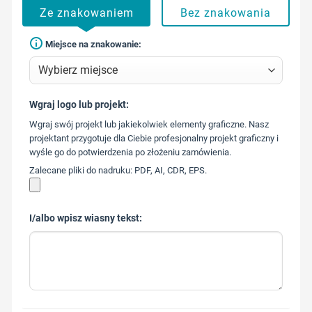
Ze znakowaniem
Bez znakowania
Miejsce na znakowanie:
Wgraj logo lub projekt:
573 568
Wgraj swój projekt lub jakiekolwiek elementy graficzne. Nasz
217
projektant przygotuje dla Ciebie profesjonalny projekt graficzny i
wyśle go do potwierdzenia po złożeniu zamówienia.
Zalecane pliki do nadruku: PDF, AI, CDR, EPS.
I/albo wpisz wiasny tekst: