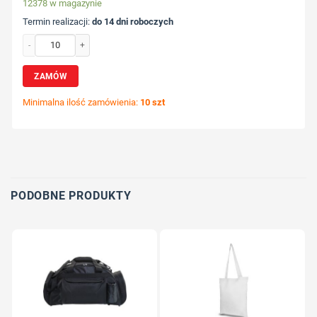
12378 w magazynie
Termin realizacji:
do 14 dni roboczych
ilość Torba na zakupy z nadrukiem Twojego logo, materiał: pp, non-woven, kolo
ZAMÓW
Minimalna ilość zamówienia:
10 szt
Wybierz pozycję nadruku
Określ technologię druku
Dodaj tekst lub logo
PODOBNE PRODUKTY