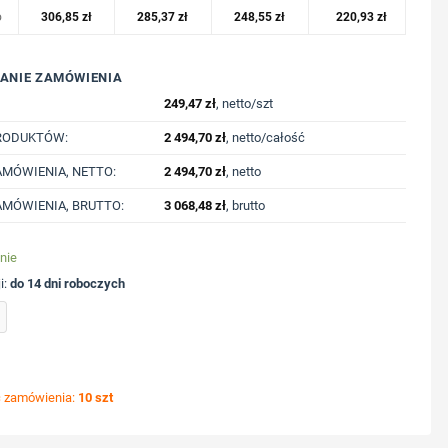
o
306,85
zł
285,37
zł
248,55
zł
220,93
zł
ANIE ZAMÓWIENIA
249,47
zł
, netto/szt
RODUKTÓW:
2 494,70
zł
, netto/całość
MÓWIENIA, NETTO:
2 494,70
zł
, netto
MÓWIENIA, BRUTTO:
3 068,48
zł
, brutto
nie
i:
do 14 dni roboczych
er bank 20000 mAh Urban Vitamin z nadrukiem Twojego logo, materiał: plastik, pc, ko
ć zamówienia:
10 szt
ycję nadruku