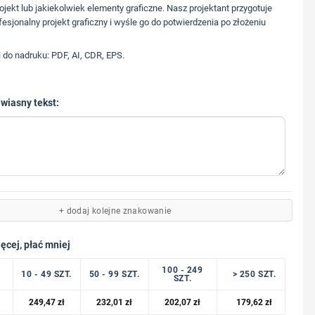
573 568 217
ojekt lub jakiekolwiek elementy graficzne. Nasz projektant przygotuje
fesjonalny projekt graficzny i wyśle go do potwierdzenia po złożeniu
i do nadruku: PDF, AI, CDR, EPS.
 wiasny tekst:
+ dodaj kolejne znakowanie
ęcej, płać mniej
100 - 249
10 - 49 SZT.
50 - 99 SZT.
> 250 SZT.
SZT.
249,47
zł
232,01
zł
202,07
zł
179,62
zł