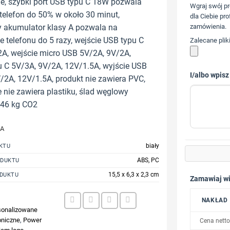
e, szybki port USB typu C 18W pozwala
Wgraj swój pr
elefon do 50% w około 30 minut,
dla Ciebie pro
akumulator klasy A pozwala na
zamówienia.
 telefonu do 5 razy, wejście USB typu C
Zalecane plik
A, wejście micro USB 5V/2A, 9V/2A,
u C 5V/3A, 9V/2A, 12V/1.5A, wyjście USB
I/albo wpisz
/2A, 12V/1.5A, produkt nie zawiera PVC,
nie zawiera plastiku, ślad węglowy
,46 kg CO2
JA
biały
KTU
ABS, PC
ODUKTU
15,5 x 6,3 x 2,3 cm
DUKTU
Zamawiaj wi
NAKŁAD
sonalizowane
oniczne
,
Power
Cena netto