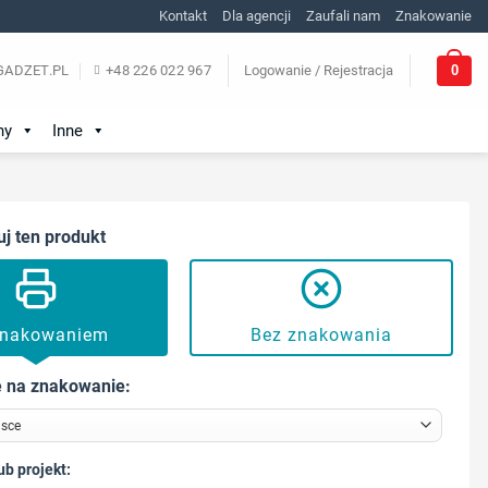
Kontakt
Dla agencji
Zaufali nam
Znakowanie
0
ADZET.PL
+48 226 022 967
Logowanie / Rejestracja
ny
Inne
uj ten produkt
znakowaniem
Bez znakowania
 na znakowanie:
ub projekt: