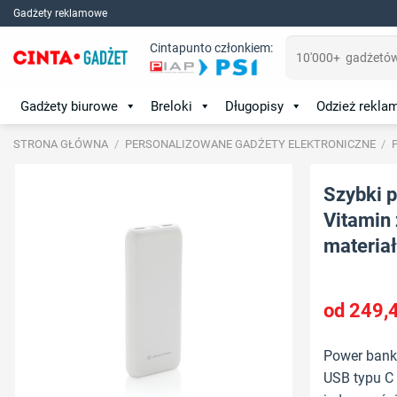
Skip
Gadżety reklamowe
to
Szukaj:
Cintapunto członkiem:
content
Gadżety biurowe
Breloki
Długopisy
Odzież rekl
STRONA GŁÓWNA
/
PERSONALIZOWANE GADŻETY ELEKTRONICZNE
/
Szybki 
Vitamin 
materiał:
249,
Power bank
USB typu C