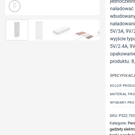
jednocześni
naładować t
wbudowany 
naładowanie
5V/3A, 9V/2
wyjście typ
5V/2.4A, 9V
opakowanie 
produktu: 8
SPECYFIKAC
KOLOR PRODU
MATERIAŁ PR
WYMIARY PRO
SKU:
P322.753
Kategorie:
Per
gadżety elektr