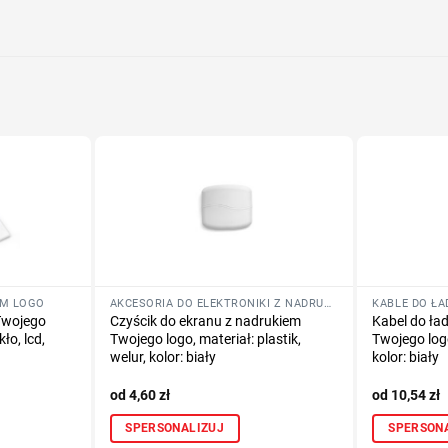
Określ tech
Dodaj tekst 
EM LOGO
AKCESORIA DO ELEKTRONIKI Z NADRUKIEM LOGO
Twojego
Czyścik do ekranu z nadrukiem
Kabel do ła
kło, lcd,
Twojego logo, materiał: plastik,
Twojego logo
welur, kolor: biały
kolor: biały
4,60
zł
10,54
zł
SPERSONALIZUJ
SPERSON