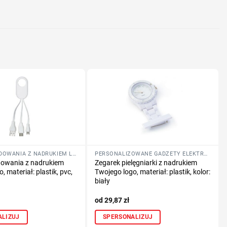
nologię druku
lub logo
KABLE DO ŁADOWANIA Z NADRUKIEM LOGO
PERSONALIZOWANE GADŻETY ELEKTRONICZNE
dowania z nadrukiem
Zegarek pielęgniarki z nadrukiem
, materiał: plastik, pvc,
Twojego logo, materiał: plastik, kolor:
biały
29,87
zł
ALIZUJ
SPERSONALIZUJ