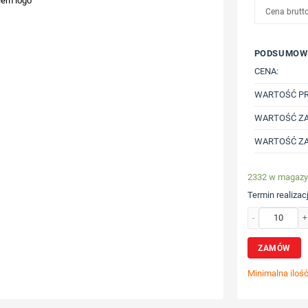
iem logo
Cena brutt
PODSUMOW
CENA:
WARTOŚĆ P
WARTOŚĆ ZA
WARTOŚĆ ZA
2332 w magazy
Termin realizacj
ilość Szybki pow
ZAMÓW
Minimalna iloś
Wybierz poz