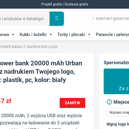
Projekt gratis | Dostawa gratis
KONTAKT@CINTAG
amowa
Kubki i butelki
Torby i plecaki
Parasole i pelery
POWER BANKI Z NADRUKIEM LOGO
power bank 20000 mAh Urban
Spersonaliz
z nadrukiem Twojego logo,
 plastik, pc, kolor: biały
Ze 
47
zł
Miejsce
ZAMÓW
 20000 mAh, 2 wyjścia USB oraz wyjście
 pozwalają na ładowanie do 3 urządzeń
Wgraj logo l