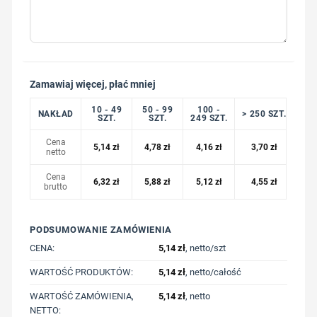
Zamawiaj więcej, płać mniej
10 - 49
50 - 99
100 -
NAKŁAD
> 250 SZT.
SZT.
SZT.
249 SZT.
Cena
5,14
zł
4,78
zł
4,16
zł
3,70
zł
netto
Cena
6,32
zł
5,88
zł
5,12
zł
4,55
zł
brutto
PODSUMOWANIE ZAMÓWIENIA
CENA:
5,14
zł
, netto/szt
WARTOŚĆ PRODUKTÓW:
5,14
zł
, netto/całość
WARTOŚĆ ZAMÓWIENIA,
5,14
zł
, netto
NETTO: