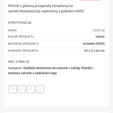
Piórnik z główną przegrodą zamykaną na
zamek błyskawiczny, wykonany z poliestru 600D
SPECYFIKACJA
0,022 kg
WAGA
czarny
KOLOR PRODUKTU
poliester (600D)
MATERIAŁ PRODUKTU
20 x 5 x 4,5 cm
WYMIARY PRODUKTU
SKU:
V7866-03
Kategorie:
Gadżety reklamowe do rozrywki i szkoły
,
Piórniki i
zestawy szkolne z nadrukiem logo