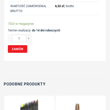
WARTOŚĆ ZAMÓWIENIA,
6,32
zł
, brutto
BRUTTO:
7323 w magazynie
Termin realizacji:
do 14 dni roboczych
ilość Piórnik | Edelmira z nadrukiem Twojego logo, materiał: poliester, kolor: c
ZAMÓW
Wybierz pozycję nadruku
Określ technologię druku
Dodaj tekst lub logo
PODOBNE PRODUKTY