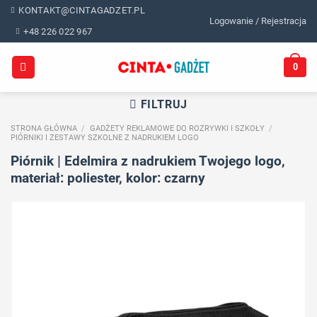
Skip
KONTAKT@CINTAGADZET.PL
Logowanie / Rejestracja
to
+48 226 022 967
content
0
FILTRUJ
STRONA GŁÓWNA
/
GADŻETY REKLAMOWE DO ROZRYWKI I SZKOŁY
/
PIÓRNIKI I ZESTAWY SZKOLNE Z NADRUKIEM LOGO
Piórnik | Edelmira z nadrukiem Twojego logo,
materiał: poliester, kolor: czarny