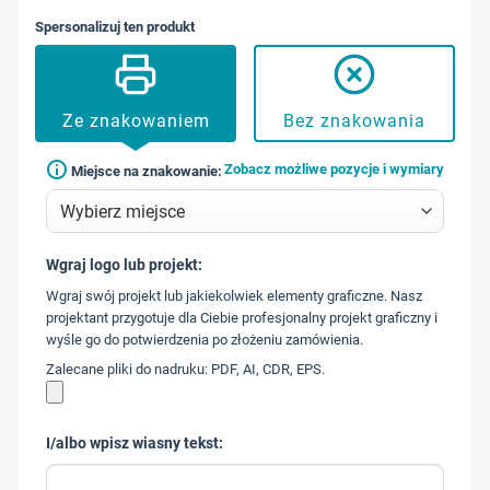
Spersonalizuj ten produkt
Ze znakowaniem
Bez znakowania
Zobacz możliwe pozycje i wymiary
Miejsce na znakowanie:
Wgraj logo lub projekt:
573 568
Wgraj swój projekt lub jakiekolwiek elementy graficzne. Nasz
217
projektant przygotuje dla Ciebie profesjonalny projekt graficzny i
wyśle go do potwierdzenia po złożeniu zamówienia.
Zalecane pliki do nadruku: PDF, AI, CDR, EPS.
I/albo wpisz wiasny tekst: