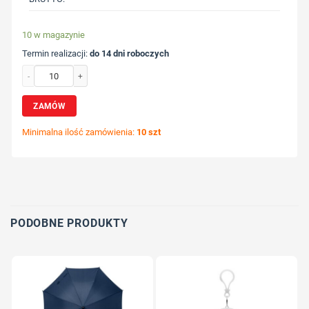
10 w magazynie
Termin realizacji:
do 14 dni roboczych
ilość Parasol automatyczny RPET z nadrukiem Twojego logo, materiał: poliester,
ZAMÓW
Minimalna ilość zamówienia:
10 szt
Wybierz pozycję nadruku
Określ technologię druku
Dodaj tekst lub logo
PODOBNE PRODUKTY