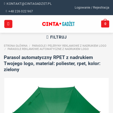
Skip
KONTAKT@CINTAGADZET.PL
Logowanie / Rejestracja
to
+48 226 022 967
content
0
FILTRUJ
STRONA GŁÓWNA
/
PARASOLE I PELERYNY REKLAMOWE Z NADRUKIEM LOGO
/
PARASOLE REKLAMOWE AUTOMATYCZNE Z NADRUKIEM LOGO
Parasol automatyczny RPET z nadrukiem
Twojego logo, materiał: poliester, rpet, kolor:
zielony