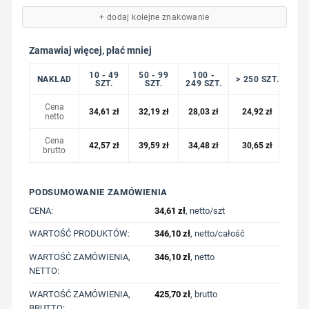
+ dodaj kolejne znakowanie
Zamawiaj więcej, płać mniej
10 - 49
50 - 99
100 -
NAKŁAD
> 250 SZT.
SZT.
SZT.
249 SZT.
Cena
34,61
zł
32,19
zł
28,03
zł
24,92
zł
netto
Cena
42,57
zł
39,59
zł
34,48
zł
30,65
zł
brutto
PODSUMOWANIE ZAMÓWIENIA
CENA:
34,61
zł
, netto/szt
WARTOŚĆ PRODUKTÓW:
346,10
zł
, netto/całość
WARTOŚĆ ZAMÓWIENIA,
346,10
zł
, netto
NETTO:
WARTOŚĆ ZAMÓWIENIA,
425,70
zł
, brutto
BRUTTO: