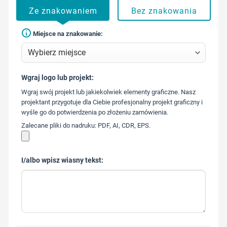
Ze znakowaniem
Bez znakowania
Miejsce na znakowanie:
Wgraj logo lub projekt:
573 568
Wgraj swój projekt lub jakiekolwiek elementy graficzne. Nasz
217
projektant przygotuje dla Ciebie profesjonalny projekt graficzny i
wyśle go do potwierdzenia po złożeniu zamówienia.
Zalecane pliki do nadruku: PDF, AI, CDR, EPS.
I/albo wpisz wiasny tekst: