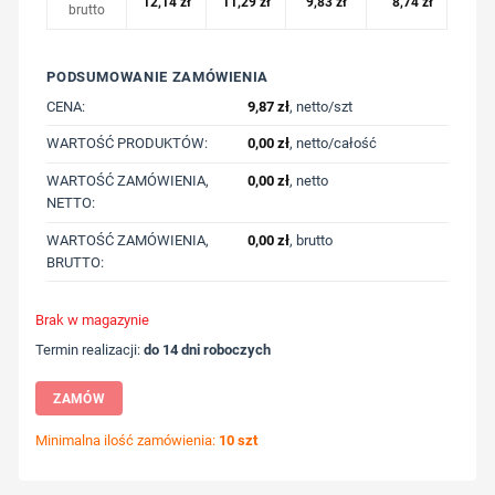
12,14
zł
11,29
zł
9,83
zł
8,74
zł
brutto
PODSUMOWANIE ZAMÓWIENIA
CENA:
9,87
zł
, netto/szt
WARTOŚĆ PRODUKTÓW:
0,00
zł
, netto/całość
WARTOŚĆ ZAMÓWIENIA,
0,00
zł
, netto
NETTO:
WARTOŚĆ ZAMÓWIENIA,
0,00
zł
, brutto
BRUTTO:
Brak w magazynie
Termin realizacji:
do 14 dni roboczych
ZAMÓW
Minimalna ilość zamówienia:
10 szt
Wybierz pozycję nadruku