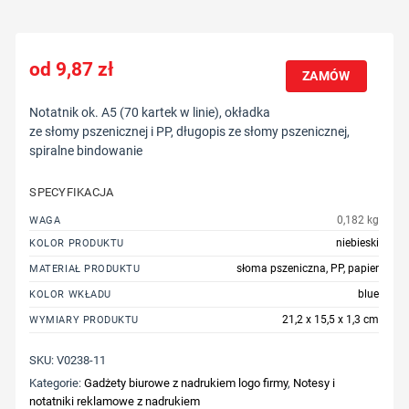
9,87
zł
ZAMÓW
Notatnik ok. A5 (70 kartek w linie), okładka
ze słomy pszenicznej i PP, długopis ze słomy pszenicznej,
spiralne bindowanie
SPECYFIKACJA
0,182 kg
WAGA
niebieski
KOLOR PRODUKTU
słoma pszeniczna, PP, papier
MATERIAŁ PRODUKTU
blue
KOLOR WKŁADU
21,2 x 15,5 x 1,3 cm
WYMIARY PRODUKTU
SKU:
V0238-11
Kategorie:
Gadżety biurowe z nadrukiem logo firmy
,
Notesy i
notatniki reklamowe z nadrukiem