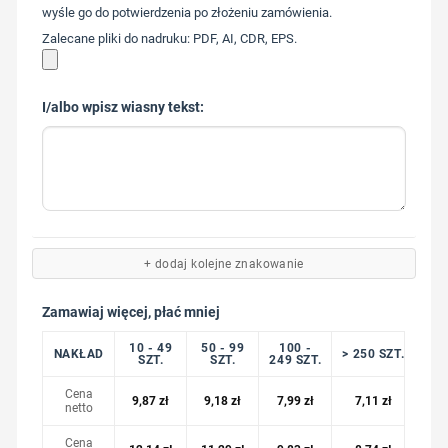
wyśle go do potwierdzenia po złożeniu zamówienia.
Zalecane pliki do nadruku: PDF, AI, CDR, EPS.
I/albo wpisz wiasny tekst:
+ dodaj kolejne znakowanie
Zamawiaj więcej, płać mniej
10 - 49
50 - 99
100 -
NAKŁAD
> 250 SZT.
SZT.
SZT.
249 SZT.
Cena
9,87
zł
9,18
zł
7,99
zł
7,11
zł
netto
Cena