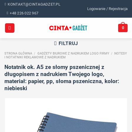
Skip
KONTAKT@CINTAGADZET.PL
Logowanie / Rejestracja
to
+48 226 022 967
content
0
FILTRUJ
STRONA GŁÓWNA
/
GADŻETY BIUROWE Z NADRUKIEM LOGO FIRMY
/
NOTESY
I NOTATNIKI REKLAMOWE Z NADRUKIEM
Notatnik ok. A5 ze słomy pszenicznej z
długopisem z nadrukiem Twojego logo,
materiał: papier, pp, słoma pszeniczna, kolor:
niebieski