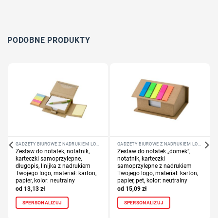
Określ technologię druku
Dodaj tekst lub logo
PODOBNE PRODUKTY
GADŻETY BIUROWE Z NADRUKIEM LOGO FIRMY
GADŻETY BIUROWE Z NADRUKIEM LOGO FIRMY
Zestaw do notatek, notatnik,
Zestaw do notatek „domek”,
karteczki samoprzylepne,
notatnik, karteczki
długopis, linijka z nadrukiem
samoprzylepne z nadrukiem
Twojego logo, materiał: karton,
Twojego logo, materiał: karton,
papier, kolor: neutralny
papier, pet, kolor: neutralny
13,13
zł
15,09
zł
SPERSONALIZUJ
SPERSONALIZUJ