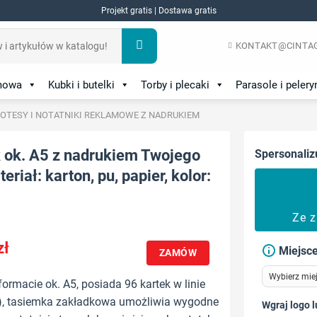
Projekt gratis | Dostawa gratis
KONTAKT@CINTAG
amowa
Kubki i butelki
Torby i plecaki
Parasole i pelery
OTESY I NOTATNIKI REKLAMOWE Z NADRUKIEM
k ok. A5 z nadrukiem Twojego
Spersonaliz
eriał: karton, pu, papier, kolor:
Ze 
zł
Miejsce
ZAMÓW
formacie ok. A5, posiada 96 kartek w linie
y), tasiemka zakładkowa umożliwia wygodne
Wgraj logo l