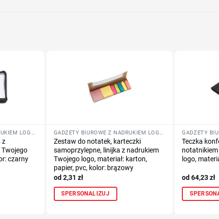
GADŻETY BIUROWE Z NADRUKIEM LOGO FIRMY
GADŻETY BIUROWE Z NADRUKIEM LOGO FIRMY
 z
Zestaw do notatek, karteczki
Teczka konf
m Twojego
samoprzylepne, linijka z nadrukiem
notatnikiem
or: czarny
Twojego logo, materiał: karton,
logo, materi
papier, pvc, kolor: brązowy
2,31
zł
64,23
zł
SPERSONALIZUJ
SPERSON