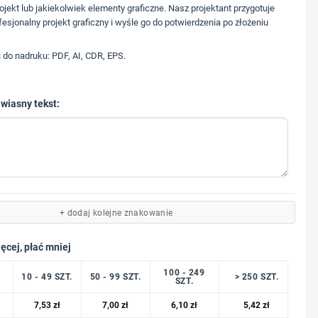
573 568 217
ojekt lub jakiekolwiek elementy graficzne. Nasz projektant przygotuje
fesjonalny projekt graficzny i wyśle go do potwierdzenia po złożeniu
i do nadruku: PDF, AI, CDR, EPS.
 wiasny tekst:
+ dodaj kolejne znakowanie
ęcej, płać mniej
100 - 249
10 - 49 SZT.
50 - 99 SZT.
> 250 SZT.
SZT.
7,53
zł
7,00
zł
6,10
zł
5,42
zł