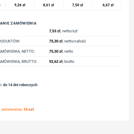
o
9,26
zł
8,61
zł
7,50
zł
6,67
zł
ANIE ZAMÓWIENIA
7,53
zł
, netto/szt
RODUKTÓW:
75,30
zł
, netto/całość
MÓWIENIA, NETTO:
75,30
zł
, netto
MÓWIENIA, BRUTTO:
92,62
zł
, brutto
i:
do 14 dni roboczych
ć zamówienia:
10 szt
ycję nadruku
nologię druku
lub logo