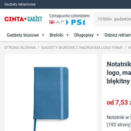
Skip
Gadżety reklamowe
to
Szukaj:
Cintapunto członkiem:
content
Gadżety biurowe
Breloki
Długopisy
Odzież rekl
STRONA GŁÓWNA
/
GADŻETY BIUROWE Z NADRUKIEM LOGO FIRMY
/
N
Notatni
logo, mat
błękitny
7,53
Notatnik w 
(192 stron