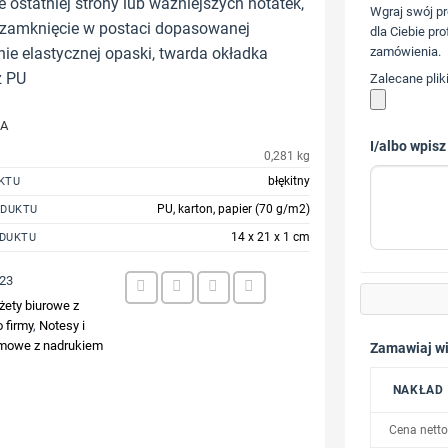
 ostatniej strony lub ważniejszych notatek,
Wgraj swój pr
zamknięcie w postaci dopasowanej
dla Ciebie pro
nie elastycznej opaski, twarda okładka
zamówienia.
z PU
Zalecane plik
JA
I/albo wpisz
0,281 kg
błękitny
KTU
PU, karton, papier (70 g/m2)
ODUKTU
14 x 21 x 1 cm
DUKTU
23
żety biurowe z
 firmy
,
Notesy i
lamowe z nadrukiem
Zamawiaj wi
NAKŁAD
Cena netto