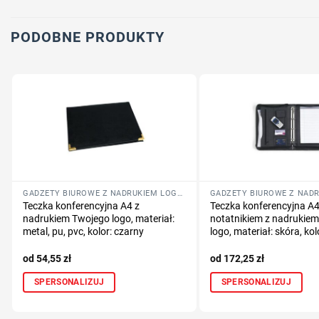
PODOBNE PRODUKTY
GADŻETY BIUROWE Z NADRUKIEM LOGO FIRMY
Teczka konferencyjna A4 z
Teczka konferencyjna A4
nadrukiem Twojego logo, materiał:
notatnikiem z nadrukie
metal, pu, pvc, kolor: czarny
logo, materiał: skóra, kol
54,55
zł
172,25
zł
SPERSONALIZUJ
SPERSONALIZUJ