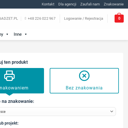
Kontakt
Dla agencji
Zaufali nam
Znakowanie
0
ADZET.PL
+48 226 022 967
Logowanie / Rejestracja
ny
Inne
uj ten produkt
znakowaniem
Bez znakowania
 na znakowanie:
ub projekt: