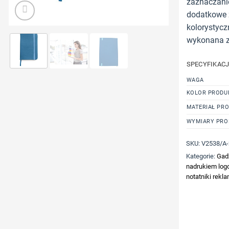
zaznaczanie
dodatkowe 
kolorystycz
wykonana 
SPECYFIKAC
WAGA
KOLOR PRODU
MATERIAŁ PR
WYMIARY PRO
SKU:
V2538/A-
Kategorie:
Gad
nadrukiem logo
notatniki rek