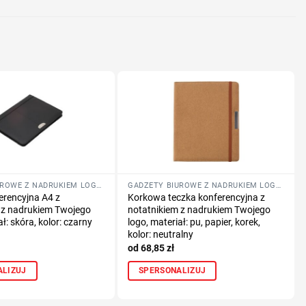
GADŻETY BIUROWE Z NADRUKIEM LOGO FIRMY
GADŻETY BIUROWE Z NADRUKIEM LOGO FIRMY
erencyjna A4 z
Korkowa teczka konferencyjna z
 z nadrukiem Twojego
notatnikiem z nadrukiem Twojego
ał: skóra, kolor: czarny
logo, materiał: pu, papier, korek,
kolor: neutralny
68,85
zł
ALIZUJ
SPERSONALIZUJ