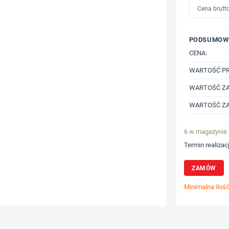
Cena brutt
PODSUMOW
CENA:
WARTOŚĆ P
WARTOŚĆ ZA
WARTOŚĆ ZA
6 w magazynie
Termin realizacj
ZAMÓW
Minimalna iloś
Wybierz poz
Określ tech
Dodaj tekst 