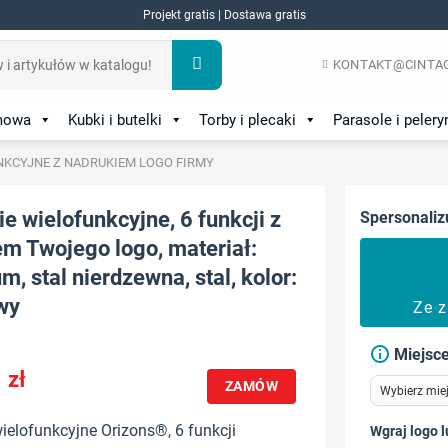
Projekt gratis | Dostawa gratis
KONTAKT@CINTAG
amowa
Kubki i butelki
Torby i plecaki
Parasole i pelery
NKCYJNE Z NADRUKIEM LOGO FIRMY
e wielofunkcyjne, 6 funkcji z
Spersonaliz
m Twojego logo, materiał:
m, stal nierdzewna, stal, kolor:
wy
Ze 
Miejsce
1
zł
ZAMÓW
ielofunkcyjne Orizons®, 6 funkcji
Wgraj logo l