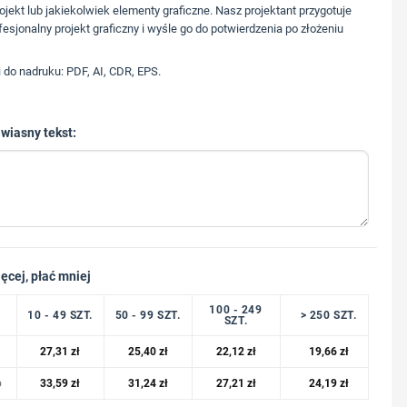
573 568 217
ojekt lub jakiekolwiek elementy graficzne. Nasz projektant przygotuje
fesjonalny projekt graficzny i wyśle go do potwierdzenia po złożeniu
i do nadruku: PDF, AI, CDR, EPS.
 wiasny tekst:
ęcej, płać mniej
100 - 249
10 - 49 SZT.
50 - 99 SZT.
> 250 SZT.
SZT.
27,31
zł
25,40
zł
22,12
zł
19,66
zł
o
33,59
zł
31,24
zł
27,21
zł
24,19
zł