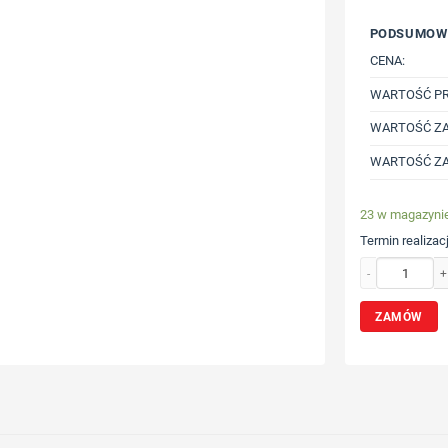
PODSUMOW
CENA:
WARTOŚĆ P
WARTOŚĆ ZA
WARTOŚĆ ZA
23 w magazyni
Termin realizacj
ilość Narzędzie 
ZAMÓW
Wybierz poz
Określ tech
Dodaj tekst 