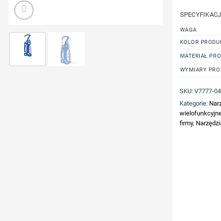
SPECYFIKAC
WAGA
KOLOR PRODU
MATERIAŁ PR
WYMIARY PRO
SKU:
V7777-0
Kategorie:
Nar
wielofunkcyjne
firmy
,
Narzędzia