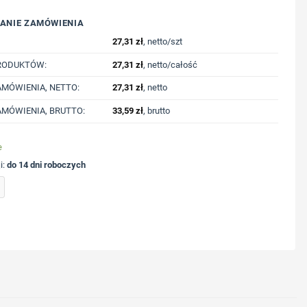
ANIE ZAMÓWIENIA
27,31
zł
, netto/szt
RODUKTÓW:
27,31
zł
, netto/całość
MÓWIENIA, NETTO:
27,31
zł
, netto
MÓWIENIA, BRUTTO:
33,59
zł
, brutto
e
i:
do 14 dni roboczych
wielofunkcyjne, 6 funkcji z nadrukiem Twojego logo, materiał: aluminium, stal nierdze
ycję nadruku
nologię druku
lub logo