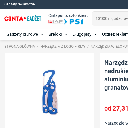
Skip
Gadżety reklamowe
to
Szukaj:
Cintapunto członkiem:
content
Gadżety biurowe
Breloki
Długopisy
Odzież rekl
STRONA GŁÓWNA
/
NARZĘDZIA Z LOGO FIRMY
/
NARZĘDZIA WIELOFU
Narzędzi
nadrukie
aluminiu
granato
27,3
Narzędzie w