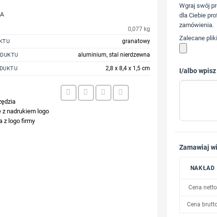
Wgraj swój pr
JA
dla Ciebie pro
zamówienia.
0,077 kg
Zalecane plik
granatowy
KTU
aluminium, stal nierdzewna
ODUKTU
2,8 x 8,4 x 1,5 cm
DUKTU
I/albo wpisz
4
zędzia
 z nadrukiem logo
 z logo firmy
Zamawiaj wi
NAKŁAD
Cena netto
Cena brutt