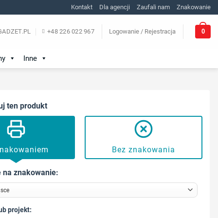
Kontakt
Dla agencji
Zaufali nam
Znakowanie
0
ADZET.PL
+48 226 022 967
Logowanie / Rejestracja
ny
Inne
uj ten produkt
znakowaniem
Bez znakowania
 na znakowanie:
ub projekt: