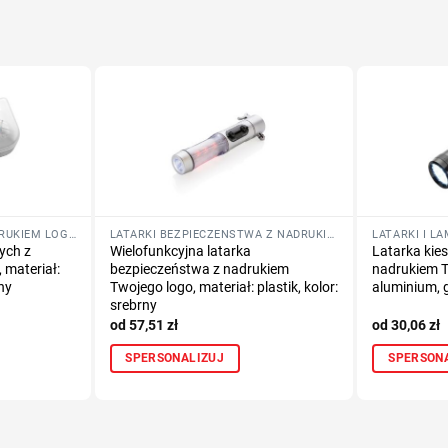
LAMPKI ROWEROWE Z NADRUKIEM LOGO FIRMY
LATARKI BEZPIECZEŃSTWA Z NADRUKIEM LOGO FIRMY
ych z
Wielofunkcyjna latarka
Latarka kie
 materiał:
bezpieczeństwa z nadrukiem
nadrukiem T
lny
Twojego logo, materiał: plastik, kolor:
aluminium, 
srebrny
57,51
zł
30,06
zł
SPERSONALIZUJ
SPERSON