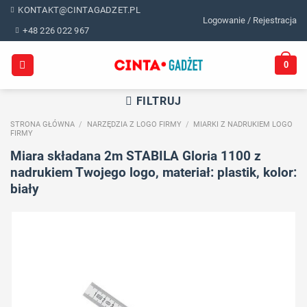
Skip
KONTAKT@CINTAGADZET.PL
Logowanie / Rejestracja
to
+48 226 022 967
content
0
FILTRUJ
STRONA GŁÓWNA
/
NARZĘDZIA Z LOGO FIRMY
/
MIARKI Z NADRUKIEM LOGO
FIRMY
Miara składana 2m STABILA Gloria 1100 z
nadrukiem Twojego logo, materiał: plastik, kolor:
biały