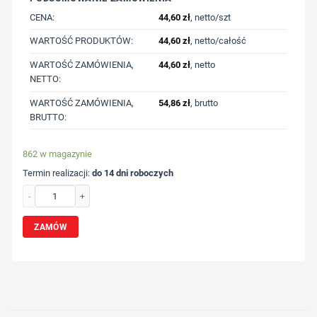
CENA:
44,60
zł
, netto/szt
WARTOŚĆ PRODUKTÓW:
44,60
zł
, netto/całość
WARTOŚĆ ZAMÓWIENIA,
44,60
zł
, netto
NETTO:
WARTOŚĆ ZAMÓWIENIA,
54,86
zł
, brutto
BRUTTO:
862 w magazynie
Termin realizacji:
do 14 dni roboczych
ilość Miara składana 2m STABILA Gloria 1100 z nadrukiem Twojego logo, materia
ZAMÓW
Wybierz pozycję nadruku
Określ technologię druku