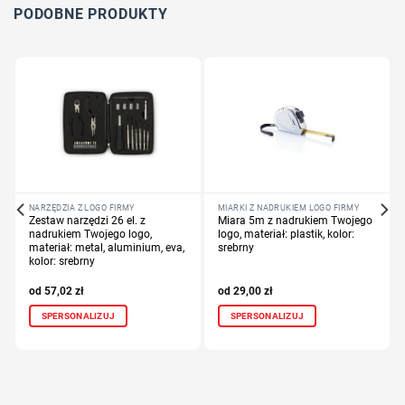
Dodaj tekst lub logo
PODOBNE PRODUKTY
NARZĘDZIA Z LOGO FIRMY
MIARKI Z NADRUKIEM LOGO FIRMY
Zestaw narzędzi 26 el. z
Miara 5m z nadrukiem Twojego
nadrukiem Twojego logo,
logo, materiał: plastik, kolor:
materiał: metal, aluminium, eva,
srebrny
kolor: srebrny
57,02
zł
29,00
zł
SPERSONALIZUJ
SPERSONALIZUJ