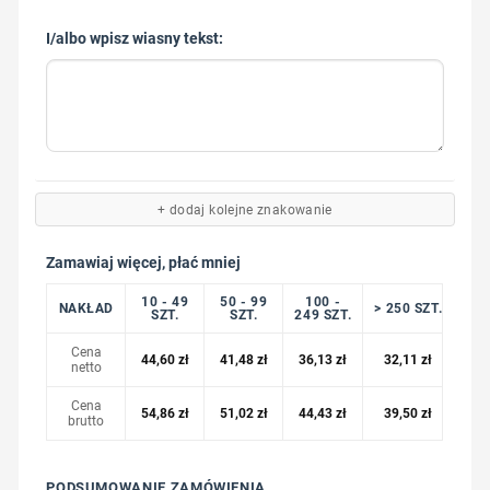
I/albo wpisz wiasny tekst:
+ dodaj kolejne znakowanie
Zamawiaj więcej, płać mniej
10 - 49
50 - 99
100 -
NAKŁAD
> 250 SZT.
SZT.
SZT.
249 SZT.
Cena
44,60
zł
41,48
zł
36,13
zł
32,11
zł
netto
Cena
54,86
zł
51,02
zł
44,43
zł
39,50
zł
brutto
PODSUMOWANIE ZAMÓWIENIA