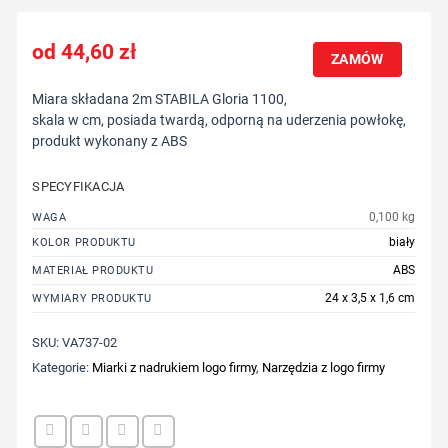
44,60
zł
ZAMÓW
Miara składana 2m STABILA Gloria 1100,
skala w cm, posiada twardą, odporną na uderzenia powłokę,
produkt wykonany z ABS
SPECYFIKACJA
0,100 kg
WAGA
biały
KOLOR PRODUKTU
ABS
MATERIAŁ PRODUKTU
24 x 3,5 x 1,6 cm
WYMIARY PRODUKTU
SKU:
VA737-02
Kategorie:
Miarki z nadrukiem logo firmy
,
Narzędzia z logo firmy