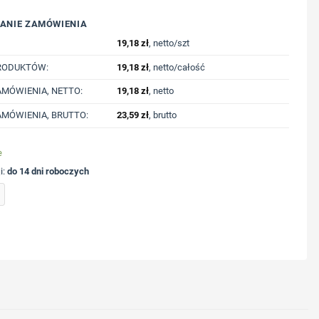
ANIE ZAMÓWIENIA
19,18
zł
, netto/szt
RODUKTÓW:
19,18
zł
, netto/całość
MÓWIENIA, NETTO:
19,18
zł
, netto
MÓWIENIA, BRUTTO:
23,59
zł
, brutto
e
i:
do 14 dni roboczych
RABS z nadrukiem Twojego logo, materiał: stal, kolor: żółty
ycję nadruku
nologię druku
lub logo