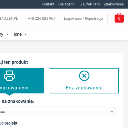
Kontakt
Dla agencji
Zaufali nam
Znakowanie
0
ADZET.PL
+48 226 022 967
Logowanie / Rejestracja
ny
Inne
uj ten produkt
znakowaniem
Bez znakowania
 na znakowanie:
ub projekt: