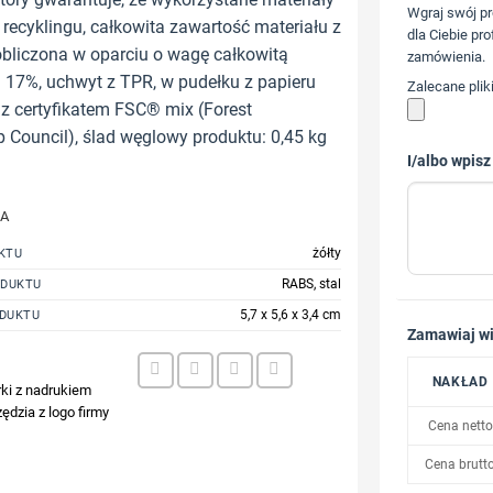
Wgraj swój pr
recyklingu, całkowita zawartość materiału z
dla Ciebie pro
obliczona w oparciu o wagę całkowitą
zamówienia.
 17%, uchwyt z TPR, w pudełku z papieru
Zalecane plik
z certyfikatem FSC® mix (Forest
 Council), ślad węglowy produktu: 0,45 kg
I/albo wpisz
JA
żółty
KTU
RABS, stal
ODUKTU
5,7 x 5,6 x 3,4 cm
DUKTU
Zamawiaj wi
NAKŁAD
rki z nadrukiem
ędzia z logo firmy
Cena netto
Cena brutt