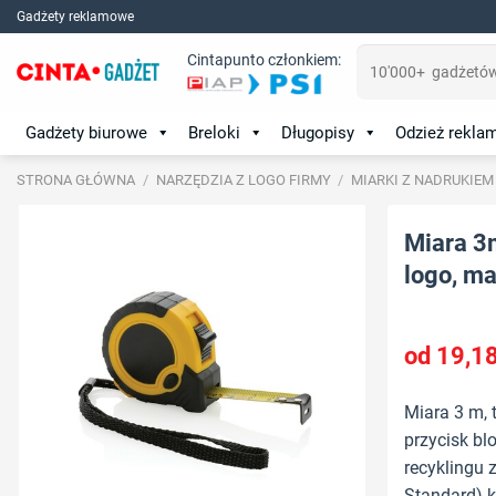
Skip
Gadżety reklamowe
to
Szukaj:
Cintapunto członkiem:
content
Gadżety biurowe
Breloki
Długopisy
Odzież rekl
STRONA GŁÓWNA
/
NARZĘDZIA Z LOGO FIRMY
/
MIARKI Z NADRUKIEM
Miara 3
logo, mat
19,1
Miara 3 m,
przycisk b
recyklingu 
Standard) k