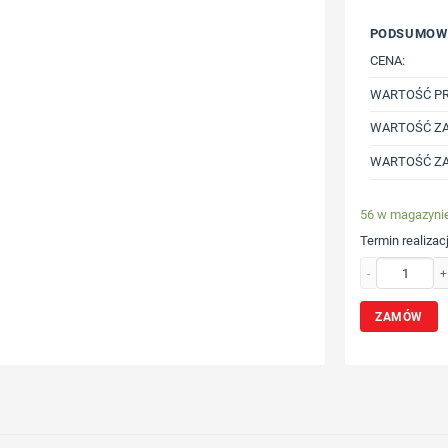
PODSUMOW
CENA:
WARTOŚĆ P
WARTOŚĆ ZA
WARTOŚĆ ZA
56 w magazyni
Termin realizacj
ilość Miara 3m, 
ZAMÓW
Wybierz poz
Określ tech
Dodaj tekst 