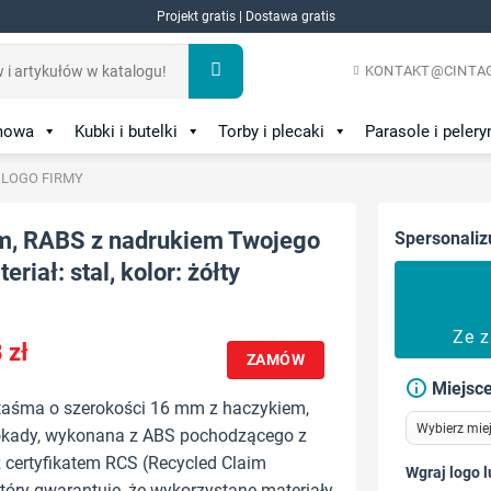
Projekt gratis | Dostawa gratis
KONTAKT@CINTAG
amowa
Kubki i butelki
Torby i plecaki
Parasole i pelery
 LOGO FIRMY
m, RABS z nadrukiem Twojego
Spersonaliz
eriał: stal, kolor: żółty
Ze 
8
zł
ZAMÓW
Miejsce
 taśma o szerokości 16 mm z haczykiem,
lokady, wykonana z ABS pochodzącego z
z certyfikatem RCS (Recycled Claim
Wgraj logo l
tóry gwarantuje, że wykorzystane materiały