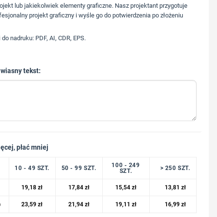
573 568 217
ojekt lub jakiekolwiek elementy graficzne. Nasz projektant przygotuje
fesjonalny projekt graficzny i wyśle go do potwierdzenia po złożeniu
i do nadruku: PDF, AI, CDR, EPS.
 wiasny tekst:
ęcej, płać mniej
100 - 249
10 - 49 SZT.
50 - 99 SZT.
> 250 SZT.
SZT.
19,18
zł
17,84
zł
15,54
zł
13,81
zł
o
23,59
zł
21,94
zł
19,11
zł
16,99
zł