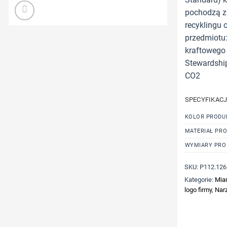
pochodzą z 
recyklingu 
przedmiotu:
kraftowego 
Stewardship
CO2
SPECYFIKAC
KOLOR PRODU
MATERIAŁ PR
WYMIARY PRO
SKU:
P112.126
Kategorie:
Mia
logo firmy
,
Narz