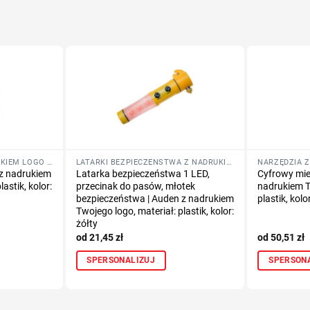
LATARKI I LAMPKI Z NADRUKIEM LOGO FIRMY
LATARKI BEZPIECZEŃSTWA Z NADRUKIEM LOGO FIRMY
NARZĘDZIA Z
 z nadrukiem
Latarka bezpieczeństwa 1 LED,
Cyfrowy mie
astik, kolor:
przecinak do pasów, młotek
nadrukiem T
bezpieczeństwa | Auden z nadrukiem
plastik, kolo
Twojego logo, materiał: plastik, kolor:
żółty
21,45
zł
50,51
zł
SPERSONALIZUJ
SPERSON