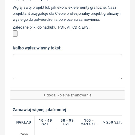
573 568
Wgraj swój projekt lub jakiekolwiek elementy graficzne. Nasz
217
projektant przygotuje dla Ciebie profesjonalny projekt graficzny i
wyśle go do potwierdzenia po złożeniu zamówienia.
Zalecane pliki do nadruku: PDF, AI, CDR, EPS.
I/albo wpisz wiasny tekst:
+ dodaj kolejne znakowanie
Zamawiaj więcej, płać mniej
10 - 49
50 - 99
100 -
NAKŁAD
> 250 SZT.
SZT.
SZT.
249 SZT.
Cena