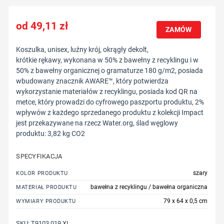
49,11
zł
ZAMÓW
Koszulka, unisex, luźny krój, okrągły dekolt,
krótkie rękawy, wykonana w 50% z bawełny z recyklingu i w
50% z bawełny organicznej o gramaturze 180 g/m2, posiada
wbudowany znacznik AWARE™, który potwierdza
wykorzystanie materiałów z recyklingu, posiada kod QR na
metce, który prowadzi do cyfrowego paszportu produktu, 2%
wpływów z każdego sprzedanego produktu z kolekcji Impact
jest przekazywane na rzecz Water.org, ślad węglowy
produktu: 3,82 kg CO2
SPECYFIKACJA
szary
KOLOR PRODUKTU
bawełna z recyklingu / bawełna organiczna
MATERIAŁ PRODUKTU
79 x 64 x 0,5 cm
WYMIARY PRODUKTU
SKU:
T9103.019.XL