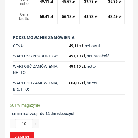
49,11
zł
45,67
zł
39,78
zł
35,36
zł
netto
Cena
60,41
zł
56,18
zł
48,93
zł
43,49
zł
brutto
PODSUMOWANIE ZAMÓWIENIA
CENA:
49,11
zł
, netto/szt
WARTOŚĆ PRODUKTÓW:
491,10
zł
, netto/całość
WARTOŚĆ ZAMÓWIENIA,
491,10
zł
, netto
NETTO:
WARTOŚĆ ZAMÓWIENIA,
604,05
zł
, brutto
BRUTTO:
601 w magazynie
Termin realizacji:
do 14 dni roboczych
ilość Luźna koszulka Iqoniq Kakadu, bawełna z recyklingu z nadrukiem Twojego
ZAMÓW