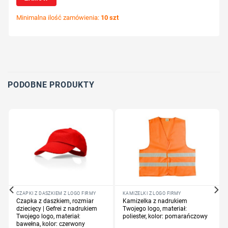
Minimalna ilość zamówienia:
10 szt
Wybierz pozycję nadruku
Określ technologię druku
Dodaj tekst lub logo
PODOBNE PRODUKTY
CZAPKI Z DASZKIEM Z LOGO FIRMY
KAMIZELKI Z LOGO FIRMY
Czapka z daszkiem, rozmiar
Kamizelka z nadrukiem
dziecięcy | Gefrei z nadrukiem
Twojego logo, materiał:
Twojego logo, materiał:
poliester, kolor: pomarańczowy
bawełna, kolor: czerwony