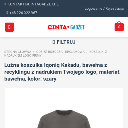
Skip
KONTAKT@CINTAGADZET.PL
Logowanie / Rejestracja
to
+48 226 022 967
content
0
FILTRUJ
STRONA GŁÓWNA
/
ODZIEŻ ROBOCZA I REKLAMOWA
/
KOSZULKI Z
NADRUKIEM LOGO FIRMY
Luźna koszulka Iqoniq Kakadu, bawełna z
recyklingu z nadrukiem Twojego logo, materiał:
bawełna, kolor: szary