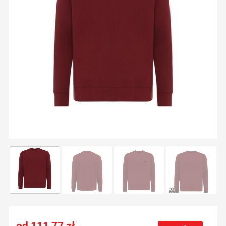
111,77
zł