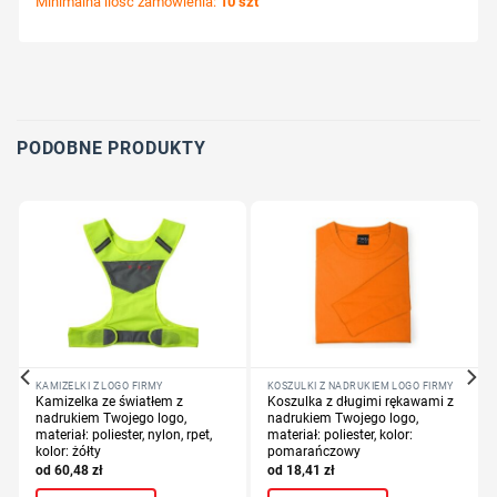
Minimalna ilość zamówienia:
10 szt
Wybierz pozycję nadruku
Określ technologię druku
Dodaj tekst lub logo
PODOBNE PRODUKTY
KAMIZELKI Z LOGO FIRMY
KOSZULKI Z NADRUKIEM LOGO FIRMY
Kamizelka ze światłem z
Koszulka z długimi rękawami z
nadrukiem Twojego logo,
nadrukiem Twojego logo,
materiał: poliester, nylon, rpet,
materiał: poliester, kolor:
kolor: żółty
pomarańczowy
60,48
zł
18,41
zł