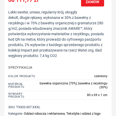
ZAMÓW
Lekki sweter, unisex, regularny krój, okrągły
dekolt, długie rękawy, wykonana w 30% z bawełny z
recyklingu i w 70% z bawełny organicznej o gramaturze 280
g/m2, posiada wbudowany znacznik AWARE™, który
potwierdza wykorzystanie materiałów z recyklingu, posiada
kod QR na metce, który prowadzi do cyfrowego paszportu
produktu, 2% wpływów z każdego sprzedanego produktu z
kolekcji Impact jest przekazywane na rzecz Water.org, ślad
węglowy produktu: 7,4 kg CO2
SPECYFIKACJA
czerwony
KOLOR PRODUKTU
bawełna organiczna (70%), bawełna z recyklingu
MATERIAŁ
PRODUKTU
(30%)
WYMIARY
80 x 69 x 1 cm
PRODUKTU
SKU:
T9303.007.XXXL
Kategorie:
Odzież robocza i reklamowa
,
Tekstylia i odzież z logo