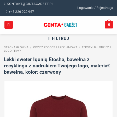
Skip
KONTAKT@CINTAGADZET.PL
Logowanie / Rejestracja
to
+48 226 022 967
content
0
FILTRUJ
STRONA GŁÓWNA
/
ODZIEŻ ROBOCZA I REKLAMOWA
/
TEKSTYLIA I ODZIEŻ Z
LOGO FIRMY
Lekki sweter Iqoniq Etosha, bawełna z
recyklingu z nadrukiem Twojego logo, materiał:
bawełna, kolor: czerwony