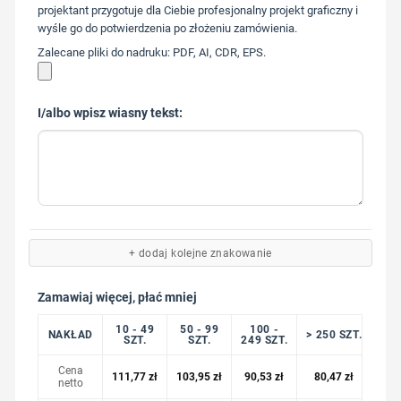
217
projektant przygotuje dla Ciebie profesjonalny projekt graficzny i
wyśle go do potwierdzenia po złożeniu zamówienia.
Zalecane pliki do nadruku: PDF, AI, CDR, EPS.
I/albo wpisz wiasny tekst:
+ dodaj kolejne znakowanie
Zamawiaj więcej, płać mniej
10 - 49
50 - 99
100 -
NAKŁAD
> 250 SZT.
SZT.
SZT.
249 SZT.
Cena
111,77
zł
103,95
zł
90,53
zł
80,47
zł
netto