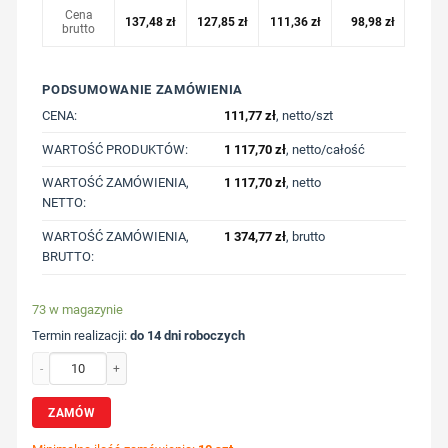
Cena
137,48
zł
127,85
zł
111,36
zł
98,98
zł
brutto
PODSUMOWANIE ZAMÓWIENIA
CENA:
111,77
zł
, netto/szt
WARTOŚĆ PRODUKTÓW:
1 117,70
zł
, netto/całość
WARTOŚĆ ZAMÓWIENIA,
1 117,70
zł
, netto
NETTO:
WARTOŚĆ ZAMÓWIENIA,
1 374,77
zł
, brutto
BRUTTO:
73 w magazynie
Termin realizacji:
do 14 dni roboczych
ilość Lekki sweter Iqoniq Etosha, bawełna z recyklingu z nadrukiem Twojego l
ZAMÓW