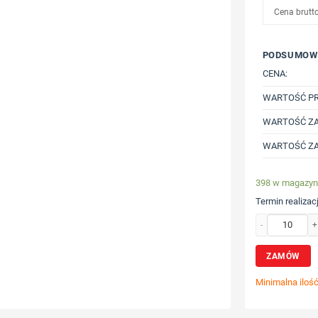
Cena brutt
PODSUMOW
CENA:
WARTOŚĆ P
WARTOŚĆ ZA
WARTOŚĆ ZA
398 w magazyn
Termin realizacj
ilość Lekka bluz
ZAMÓW
Minimalna iloś
Wybierz poz