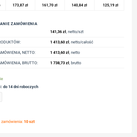
o
173,87
zł
161,70
zł
140,84
zł
125,19
zł
ANIE ZAMÓWIENIA
141,36
zł
, netto/szt
RODUKTÓW:
1 413,60
zł
, netto/całość
MÓWIENIA, NETTO:
1 413,60
zł
, netto
MÓWIENIA, BRUTTO:
1 738,73
zł
, brutto
ie
i:
do 14 dni roboczych
a z kapturem Iqoniq Rila, bawełna z recyklingu z nadrukiem Twojego logo, materiał: b
ć zamówienia:
10 szt
ycję nadruku