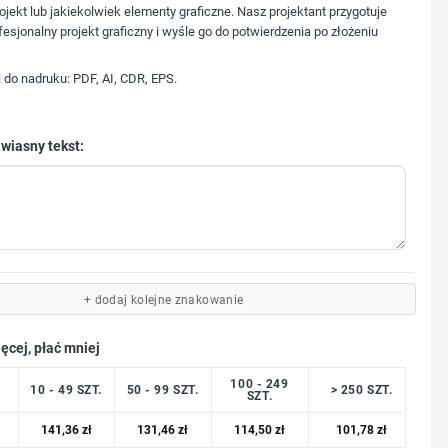
573 568 217
ojekt lub jakiekolwiek elementy graficzne. Nasz projektant przygotuje
fesjonalny projekt graficzny i wyśle go do potwierdzenia po złożeniu
i do nadruku: PDF, AI, CDR, EPS.
 wiasny tekst:
+ dodaj kolejne znakowanie
ęcej, płać mniej
100 - 249
10 - 49 SZT.
50 - 99 SZT.
> 250 SZT.
SZT.
141,36
zł
131,46
zł
114,50
zł
101,78
zł