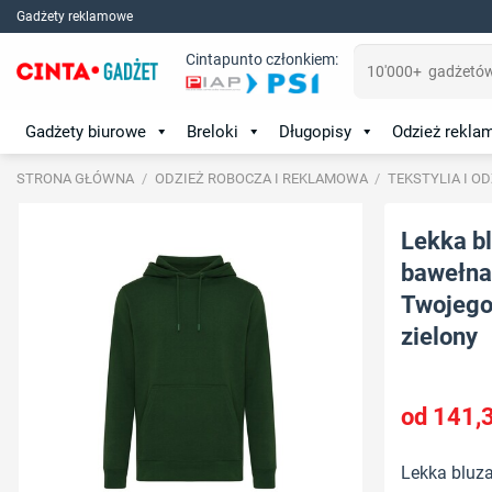
Skip
Gadżety reklamowe
to
Szukaj:
Cintapunto członkiem:
content
Gadżety biurowe
Breloki
Długopisy
Odzież rekl
STRONA GŁÓWNA
/
ODZIEŻ ROBOCZA I REKLAMOWA
/
TEKSTYLIA I O
Lekka bl
bawełna 
Twojego 
zielony
141,
Lekka bluza