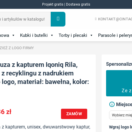
Projekt gratis | Dostawa gratis
KONTAKT@CINTAG
amowa
Kubki i butelki
Torby i plecaki
Parasole i pelery
DZIEŻ Z LOGO FIRMY
uza z kapturem Iqoniq Rila,
Spersonaliz
z recyklingu z nadrukiem
logo, materiał: bawełna, kolor:
Ze 
Miejsce
36
zł
ZAMÓW
 z kapturem, unisex, dwuwarstwowy kaptur,
Wgraj logo l