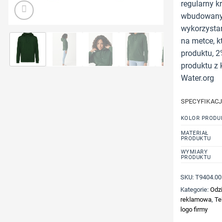
regularny kr
wbudowany 
wykorzystan
na metce, k
produktu, 
produktu z 
Water.org
SPECYFIKAC
KOLOR PRODU
MATERIAŁ
PRODUKTU
WYMIARY
PRODUKTU
SKU:
T9404.00
Kategorie:
Odzi
reklamowa
,
Te
logo firmy