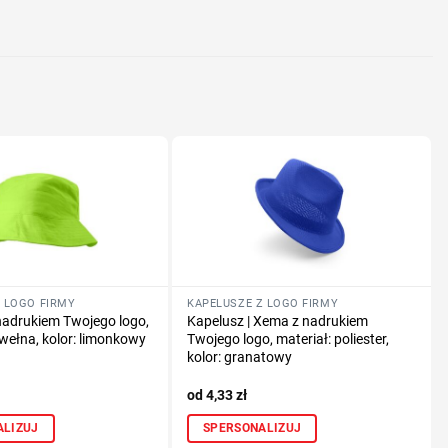
nologię druku
lub logo
 LOGO FIRMY
KAPELUSZE Z LOGO FIRMY
nadrukiem Twojego logo,
Kapelusz | Xema z nadrukiem
awełna, kolor: limonkowy
Twojego logo, materiał: poliester,
kolor: granatowy
4,33
zł
ALIZUJ
SPERSONALIZUJ