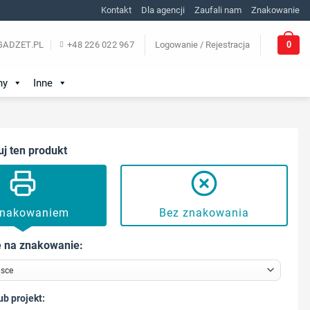
Kontakt
Dla agencji
Zaufali nam
Znakowanie
0
ADZET.PL
+48 226 022 967
Logowanie / Rejestracja
ny
Inne
uj ten produkt
znakowaniem
Bez znakowania
 na znakowanie:
ub projekt: