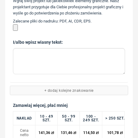
Wgraj swój projekt lub jakiekolwiek elementy graficzne. Nasz
217
projektant przygotuje dla Ciebie profesjonalny projekt graficzny i
wyśle go do potwierdzenia po złożeniu zamówienia.
Zalecane pliki do nadruku: PDF, AI, CDR, EPS.
I/albo wpisz wiasny tekst:
+ dodaj kolejne znakowanie
Zamawiaj więcej, płać mniej
10 - 49
50 - 99
100 -
NAKŁAD
> 250 SZT.
SZT.
SZT.
249 SZT.
Cena
141,36
zł
131,46
zł
114,50
zł
101,78
zł
netto