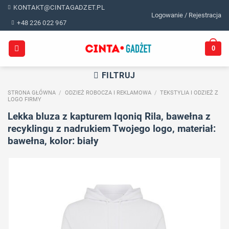
Skip
KONTAKT@CINTAGADZET.PL
Logowanie / Rejestracja
to
+48 226 022 967
content
0
FILTRUJ
STRONA GŁÓWNA
/
ODZIEŻ ROBOCZA I REKLAMOWA
/
TEKSTYLIA I ODZIEŻ Z
LOGO FIRMY
Lekka bluza z kapturem Iqoniq Rila, bawełna z
recyklingu z nadrukiem Twojego logo, materiał:
bawełna, kolor: biały