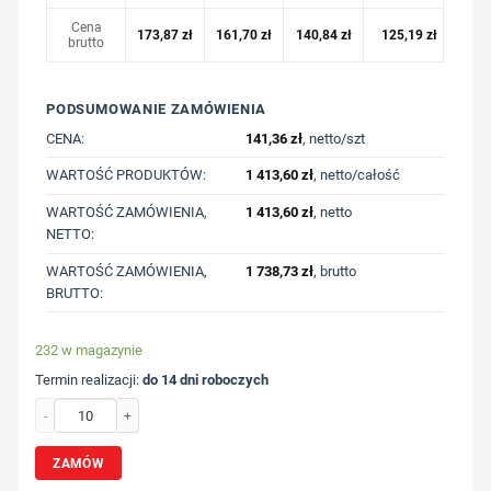
Cena
173,87
zł
161,70
zł
140,84
zł
125,19
zł
brutto
PODSUMOWANIE ZAMÓWIENIA
CENA:
141,36
zł
, netto/szt
WARTOŚĆ PRODUKTÓW:
1 413,60
zł
, netto/całość
WARTOŚĆ ZAMÓWIENIA,
1 413,60
zł
, netto
NETTO:
WARTOŚĆ ZAMÓWIENIA,
1 738,73
zł
, brutto
BRUTTO:
232 w magazynie
Termin realizacji:
do 14 dni roboczych
ilość Lekka bluza z kapturem Iqoniq Rila, bawełna z recyklingu z nadrukiem Two
ZAMÓW