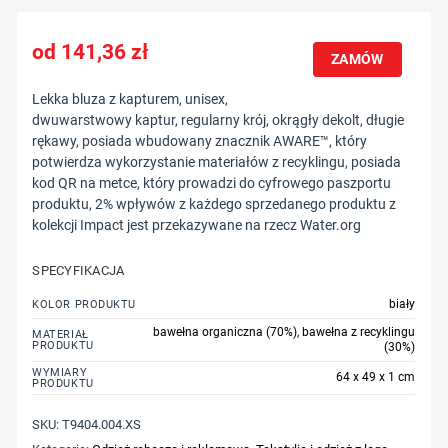
141,36
zł
ZAMÓW
Lekka bluza z kapturem, unisex,
dwuwarstwowy kaptur, regularny krój, okrągły dekolt, długie
rękawy, posiada wbudowany znacznik AWARE™, który
potwierdza wykorzystanie materiałów z recyklingu, posiada
kod QR na metce, który prowadzi do cyfrowego paszportu
produktu, 2% wpływów z każdego sprzedanego produktu z
kolekcji Impact jest przekazywane na rzecz Water.org
SPECYFIKACJA
biały
KOLOR PRODUKTU
bawełna organiczna (70%), bawełna z recyklingu
MATERIAŁ
PRODUKTU
(30%)
WYMIARY
64 x 49 x 1 cm
PRODUKTU
SKU:
T9404.004.XS