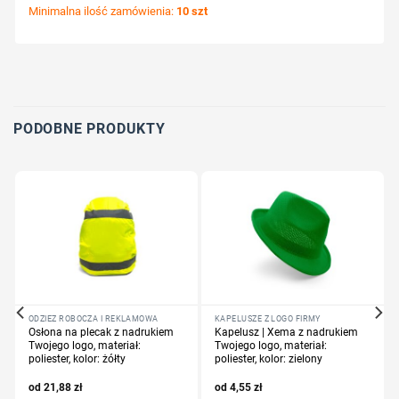
Minimalna ilość zamówienia:
10 szt
Wybierz pozycję nadruku
Określ technologię druku
Dodaj tekst lub logo
PODOBNE PRODUKTY
ODZIEŻ ROBOCZA I REKLAMOWA
KAPELUSZE Z LOGO FIRMY
Osłona na plecak z nadrukiem
Kapelusz | Xema z nadrukiem
Twojego logo, materiał:
Twojego logo, materiał:
poliester, kolor: żółty
poliester, kolor: zielony
21,88
zł
4,55
zł