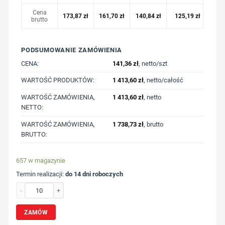
Cena
173,87
zł
161,70
zł
140,84
zł
125,19
zł
brutto
PODSUMOWANIE ZAMÓWIENIA
CENA:
141,36
zł
, netto/szt
WARTOŚĆ PRODUKTÓW:
1 413,60
zł
, netto/całość
WARTOŚĆ ZAMÓWIENIA,
1 413,60
zł
, netto
NETTO:
WARTOŚĆ ZAMÓWIENIA,
1 738,73
zł
, brutto
BRUTTO:
657 w magazynie
Termin realizacji:
do 14 dni roboczych
ilość Lekka bluza z kapturem Iqoniq Rila, bawełna z recyklingu z nadrukiem Two
ZAMÓW