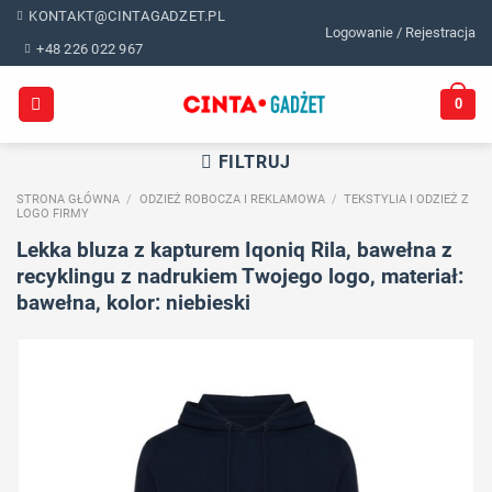
Skip
KONTAKT@CINTAGADZET.PL
Logowanie / Rejestracja
to
+48 226 022 967
content
0
FILTRUJ
STRONA GŁÓWNA
/
ODZIEŻ ROBOCZA I REKLAMOWA
/
TEKSTYLIA I ODZIEŻ Z
LOGO FIRMY
Lekka bluza z kapturem Iqoniq Rila, bawełna z
recyklingu z nadrukiem Twojego logo, materiał:
bawełna, kolor: niebieski