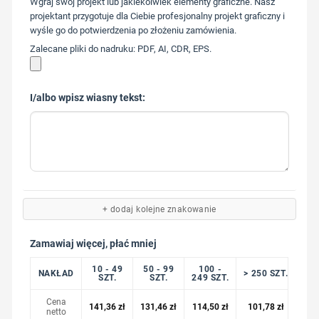
Wgraj swój projekt lub jakiekolwiek elementy graficzne. Nasz
217
projektant przygotuje dla Ciebie profesjonalny projekt graficzny i
wyśle go do potwierdzenia po złożeniu zamówienia.
Zalecane pliki do nadruku: PDF, AI, CDR, EPS.
I/albo wpisz wiasny tekst:
+ dodaj kolejne znakowanie
Zamawiaj więcej, płać mniej
10 - 49
50 - 99
100 -
NAKŁAD
> 250 SZT.
SZT.
SZT.
249 SZT.
Cena
141,36
zł
131,46
zł
114,50
zł
101,78
zł
netto