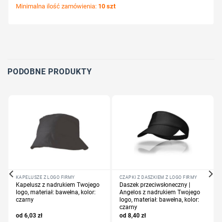
Minimalna ilość zamówienia:
10 szt
Wybierz pozycję nadruku
Określ technologię druku
Dodaj tekst lub logo
PODOBNE PRODUKTY
KAPELUSZE Z LOGO FIRMY
CZAPKI Z DASZKIEM Z LOGO FIRMY
Kapelusz z nadrukiem Twojego
Daszek przeciwsłoneczny |
logo, materiał: bawełna, kolor:
Angelos z nadrukiem Twojego
czarny
logo, materiał: bawełna, kolor:
czarny
6,03
zł
8,40
zł