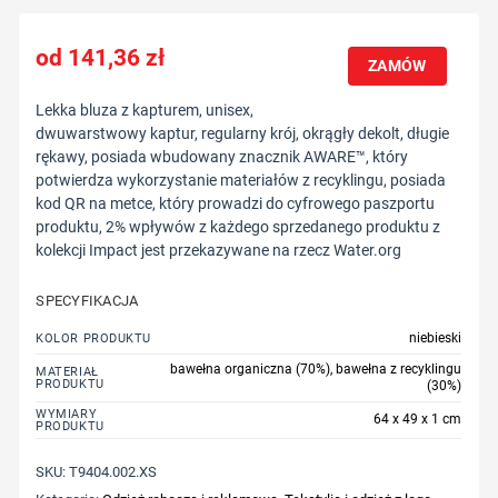
141,36
zł
ZAMÓW
Lekka bluza z kapturem, unisex,
dwuwarstwowy kaptur, regularny krój, okrągły dekolt, długie
rękawy, posiada wbudowany znacznik AWARE™, który
potwierdza wykorzystanie materiałów z recyklingu, posiada
kod QR na metce, który prowadzi do cyfrowego paszportu
produktu, 2% wpływów z każdego sprzedanego produktu z
kolekcji Impact jest przekazywane na rzecz Water.org
SPECYFIKACJA
niebieski
KOLOR PRODUKTU
bawełna organiczna (70%), bawełna z recyklingu
MATERIAŁ
PRODUKTU
(30%)
WYMIARY
64 x 49 x 1 cm
PRODUKTU
SKU:
T9404.002.XS