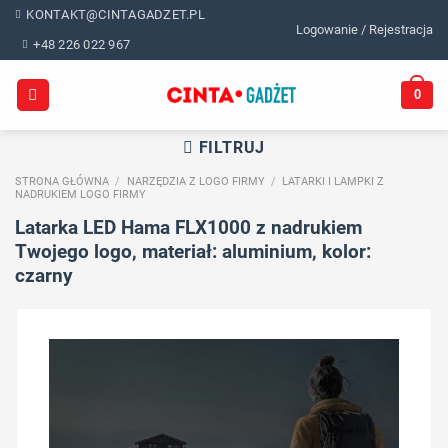
Skip
KONTAKT@CINTAGADZET.PL
Logowanie / Rejestracja
to
+48 226 022 967
content
0
FILTRUJ
STRONA GŁÓWNA
/
NARZĘDZIA Z LOGO FIRMY
/
LATARKI I LAMPKI Z
NADRUKIEM LOGO FIRMY
Latarka LED Hama FLX1000 z nadrukiem
Twojego logo, materiał: aluminium, kolor:
czarny