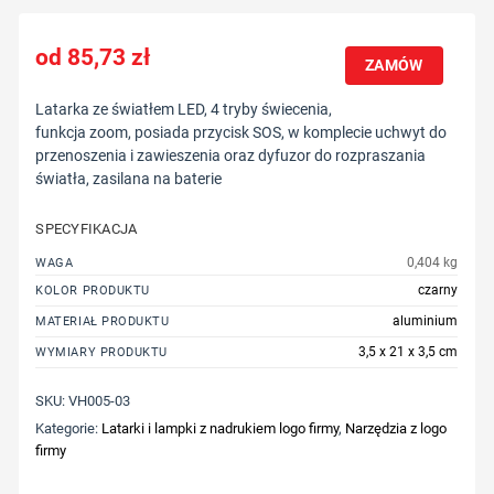
85,73
zł
ZAMÓW
Latarka ze światłem LED, 4 tryby świecenia,
funkcja zoom, posiada przycisk SOS, w komplecie uchwyt do
przenoszenia i zawieszenia oraz dyfuzor do rozpraszania
światła, zasilana na baterie
SPECYFIKACJA
0,404 kg
WAGA
czarny
KOLOR PRODUKTU
aluminium
MATERIAŁ PRODUKTU
3,5 x 21 x 3,5 cm
WYMIARY PRODUKTU
SKU:
VH005-03
Kategorie:
Latarki i lampki z nadrukiem logo firmy
,
Narzędzia z logo
firmy