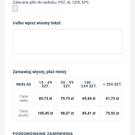
Zalecane pliki do nadruku: PDF, AI, CDR, EPS.
I/albo wpisz wiasny tekst:
Zamawiaj więcej, płać mniej
10 - 49
50 - 99
100 -
NAKŁAD
> 250 SZT.
SZT.
SZT.
249 SZT.
Cena
85,73
zł
79,73
zł
69,44
zł
61,73
zł
netto
Cena
105,45
zł
98,07
zł
85,41
zł
75,92
zł
brutto
PODSUMOWANIE ZAMÓWIENIA