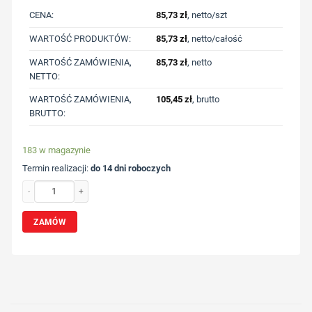
CENA:
85,73
zł
, netto/szt
WARTOŚĆ PRODUKTÓW:
85,73
zł
, netto/całość
WARTOŚĆ ZAMÓWIENIA,
85,73
zł
, netto
NETTO:
WARTOŚĆ ZAMÓWIENIA,
105,45
zł
, brutto
BRUTTO:
183 w magazynie
Termin realizacji:
do 14 dni roboczych
ilość Latarka LED Hama FLX1000 z nadrukiem Twojego logo, materiał: alumini
ZAMÓW
Wybierz pozycję nadruku
Określ technologię druku