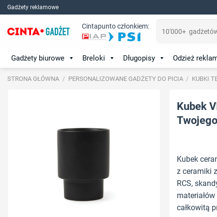
Skip
Gadżety reklamowe
to
Szukaj:
Cintapunto członkiem:
content
Gadżety biurowe
Breloki
Długopisy
Odzież rekl
STRONA GŁÓWNA
/
PERSONALIZOWANE GADŻETY DO PICIA
/
KUBKI T
Kubek V
Twojego 
Kubek cera
z ceramiki z
RCS, skandy
materiałów 
całkowitą 