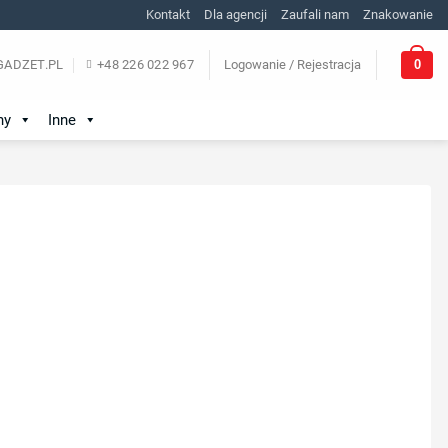
Kontakt
Dla agencji
Zaufali nam
Znakowanie
0
ADZET.PL
+48 226 022 967
Logowanie / Rejestracja
ny
Inne