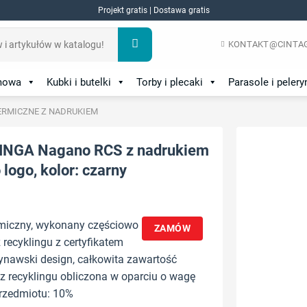
Projekt gratis | Dostawa gratis
KONTAKT@CINTAG
amowa
Kubki i butelki
Torby i plecaki
Parasole i pelery
ERMICZNE Z NADRUKIEM
INGA Nagano RCS z nadrukiem
logo, kolor: czarny
miczny, wykonany częściowo
ZAMÓW
 recyklingu z certyfikatem
nawski design, całkowita zawartość
z recyklingu obliczona w oparciu o wagę
przedmiotu: 10%