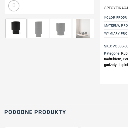
SPECYFIKAC
KOLOR PRODU
MATERIAŁ PR
WYMIARY PRO
SKU:
VG630-0
Kategorie:
Kubk
nadrukiem
,
Pe
gadżety do pic
PODOBNE PRODUKTY