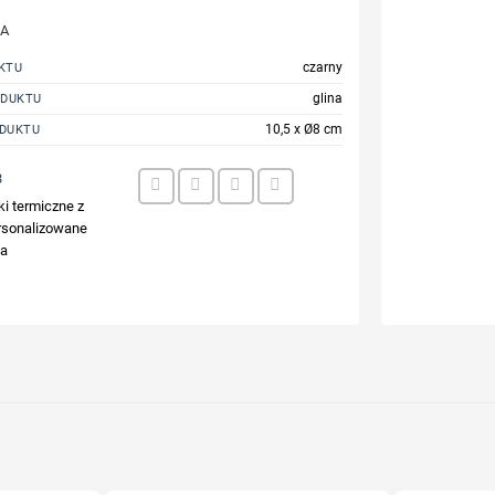
JA
czarny
KTU
glina
ODUKTU
10,5 x Ø8 cm
DUKTU
3
i termiczne z
rsonalizowane
ia