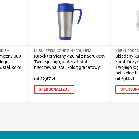
UKIEM
KUBKI TERMICZNE Z NADRUKIEM
KUBKI PODR
miczny 300
Kubek termiczny 420 ml z nadrukiem
Składany ku
logo,
Twojego logo, materiał: stal
karabińczyk
 stal, kolor:
nierdzewna, stal, kolor: granatowy
Twojego log
pet, kolor: b
22,57
zł
6,44
zł
SPERSONALIZUJ
SPERSON