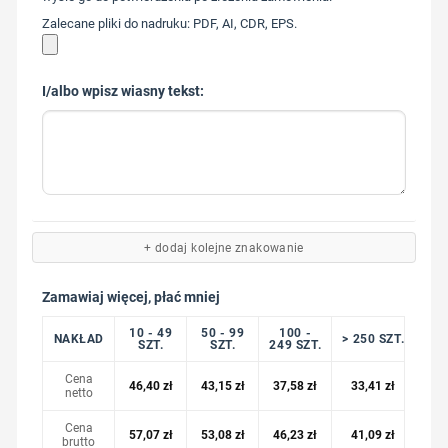
Zalecane pliki do nadruku: PDF, AI, CDR, EPS.
I/albo wpisz wiasny tekst:
+ dodaj kolejne znakowanie
Zamawiaj więcej, płać mniej
10 - 49
50 - 99
100 -
NAKŁAD
> 250 SZT.
SZT.
SZT.
249 SZT.
Cena
46,40
zł
43,15
zł
37,58
zł
33,41
zł
netto
Cena
57,07
zł
53,08
zł
46,23
zł
41,09
zł
brutto