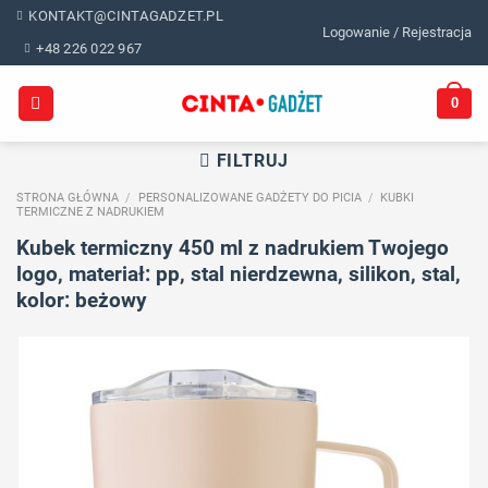
Skip
KONTAKT@CINTAGADZET.PL
Logowanie / Rejestracja
to
+48 226 022 967
content
0
FILTRUJ
STRONA GŁÓWNA
/
PERSONALIZOWANE GADŻETY DO PICIA
/
KUBKI
TERMICZNE Z NADRUKIEM
Kubek termiczny 450 ml z nadrukiem Twojego
logo, materiał: pp, stal nierdzewna, silikon, stal,
kolor: beżowy