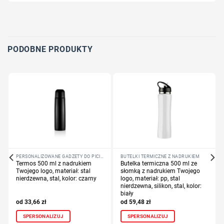
Wybierz pozycję nadruku
Określ technologię druku
Dodaj tekst lub logo
PODOBNE PRODUKTY
PERSONALIZOWANE GADŻETY DO PICIA
BUTELKI TERMICZNE Z NADRUKIEM
Termos 500 ml z nadrukiem
Butelka termiczna 500 ml ze
Twojego logo, materiał: stal
słomką z nadrukiem Twojego
nierdzewna, stal, kolor: czarny
logo, materiał: pp, stal
nierdzewna, silikon, stal, kolor:
biały
33,66
zł
59,48
zł
SPERSONALIZUJ
SPERSONALIZUJ