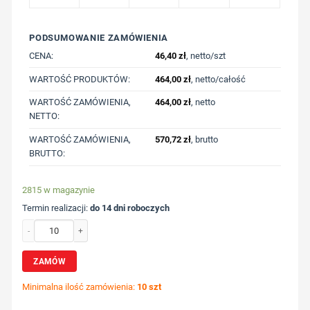
PODSUMOWANIE ZAMÓWIENIA
CENA:
46,40
zł
, netto/szt
WARTOŚĆ PRODUKTÓW:
464,00
zł
, netto/całość
WARTOŚĆ ZAMÓWIENIA,
464,00
zł
, netto
NETTO:
WARTOŚĆ ZAMÓWIENIA,
570,72
zł
, brutto
BRUTTO:
2815 w magazynie
Termin realizacji:
do 14 dni roboczych
ilość Kubek termiczny 450 ml z nadrukiem Twojego logo, materiał: pp, stal nier
ZAMÓW
Minimalna ilość zamówienia:
10 szt