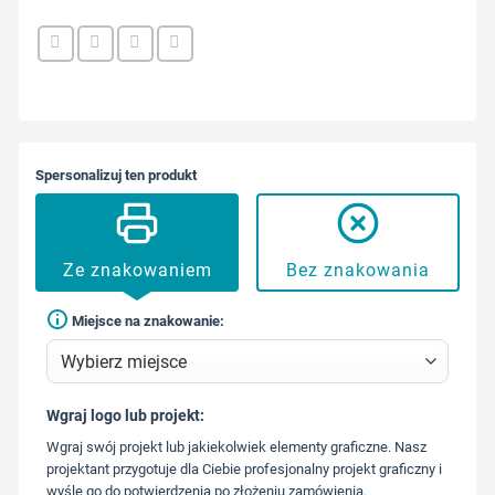
Spersonalizuj ten produkt
Ze znakowaniem
Bez znakowania
Miejsce na znakowanie:
Wgraj logo lub projekt:
573 568
Wgraj swój projekt lub jakiekolwiek elementy graficzne. Nasz
217
projektant przygotuje dla Ciebie profesjonalny projekt graficzny i
wyśle go do potwierdzenia po złożeniu zamówienia.