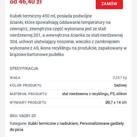
46,40
zł
ZAMÓW
Kubek termiczny 450 ml, posiada podwójne
ścianki, które spowalniają oddawanie temperatury na
zewnątrz, zewnętrzna część wykonana jest ze stali
nierdzewnej 201, a wewnętrzna ścianka ze stali nierdzewnej
304, uchwyt ułatwiający noszenie, wieczko z zamknięciem
wykonane z AS, ikona recyklingu na produkcie, zapakowany w
brązowe kartonowe pudełko
SPECYFIKACJA
0,267 kg
WAGA
beżowy
KOLOR PRODUKTU
stal nierdzewna z recyklingu, PS, silikon
MATERIAŁ PRODUKTU
Ø8,7 x 14 cm
WYMIARY PRODUKTU
SKU:
VA281-20
Kategorie:
Kubki termiczne z nadrukiem
,
Personalizowane gadżety
do picia