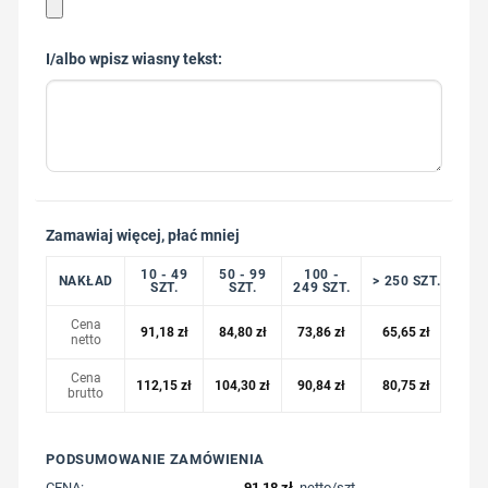
I/albo wpisz wiasny tekst:
Zamawiaj więcej, płać mniej
10 - 49
50 - 99
100 -
NAKŁAD
> 250 SZT.
SZT.
SZT.
249 SZT.
Cena
91,18
zł
84,80
zł
73,86
zł
65,65
zł
netto
Cena
112,15
zł
104,30
zł
90,84
zł
80,75
zł
brutto
PODSUMOWANIE ZAMÓWIENIA
CENA:
91,18
zł
, netto/szt