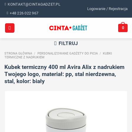
Skip
KONTAKT@CINTAGADZET.PL
Logowanie / Rejestracja
to
+48 226 022 967
content
0
FILTRUJ
STRONA GŁÓWNA
/
PERSONALIZOWANE GADŻETY DO PICIA
/
KUBKI
TERMICZNE Z NADRUKIEM
Kubek termiczny 400 ml Avira Alix z nadrukiem
Twojego logo, materiał: pp, stal nierdzewna,
stal, kolor: biały