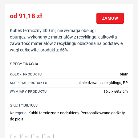
91,18
zł
ZAMÓW
Kubek termiczny 400 ml, nie wymaga obsługi
oburącz, wykonany z materiałów z recyklingu, całkowita
zawartość materiałów z recyklingu obliczona na podstawie
wagi całkowitej produktu: 66%
SPECYFIKACJA
biały
KOLOR PRODUKTU
stal nierdzewna z recyklingu, PP
MATERIAŁ PRODUKTU
16,5 x Ø8,3 cm
WYMIARY PRODUKTU
SKU:
P438.1003
Kategorie:
Kubki termiczne z nadrukiem
,
Personalizowane gadżety
do picia