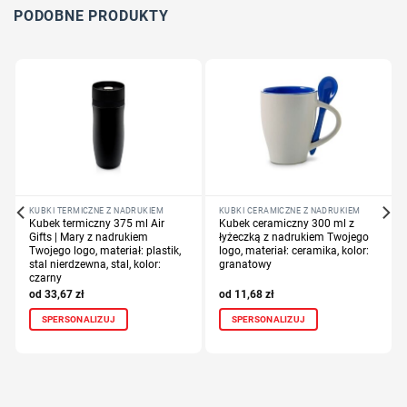
PODOBNE PRODUKTY
KUBKI TERMICZNE Z NADRUKIEM
KUBKI CERAMICZNE Z NADRUKIEM
Kubek termiczny 375 ml Air
Kubek ceramiczny 300 ml z
Gifts | Mary z nadrukiem
łyżeczką z nadrukiem Twojego
Twojego logo, materiał: plastik,
logo, materiał: ceramika, kolor:
stal nierdzewna, stal, kolor:
granatowy
czarny
33,67
zł
11,68
zł
SPERSONALIZUJ
SPERSONALIZUJ