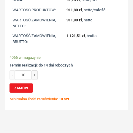
WARTOŚĆ PRODUKTÓW:
911,80
zł
, netto/całość
WARTOŚĆ ZAMÓWIENIA,
911,80
zł
, netto
NETTO:
WARTOŚĆ ZAMÓWIENIA,
1 121,51
zł
, brutto
BRUTTO:
4066 w magazynie
Termin realizacji:
do 14 dni roboczych
ilość Kubek termiczny 400 ml Avira Alix z nadrukiem Twojego logo, materiał: pp,
ZAMÓW
Minimalna ilość zamówienia:
10 szt
Wybierz pozycję nadruku
Określ technologię druku
Dodaj tekst lub logo