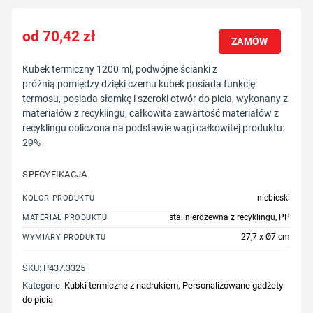
70,42
zł
ZAMÓW
Kubek termiczny 1200 ml, podwójne ścianki z
próżnią pomiędzy dzięki czemu kubek posiada funkcję
termosu, posiada słomkę i szeroki otwór do picia, wykonany z
materiałów z recyklingu, całkowita zawartość materiałów z
recyklingu obliczona na podstawie wagi całkowitej produktu:
29%
SPECYFIKACJA
niebieski
KOLOR PRODUKTU
stal nierdzewna z recyklingu, PP
MATERIAŁ PRODUKTU
27,7 x Ø7 cm
WYMIARY PRODUKTU
SKU:
P437.3325
Kategorie:
Kubki termiczne z nadrukiem
,
Personalizowane gadżety
do picia