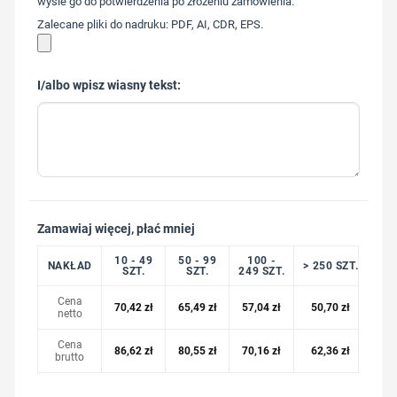
wyśle go do potwierdzenia po złożeniu zamówienia.
Zalecane pliki do nadruku: PDF, AI, CDR, EPS.
I/albo wpisz wiasny tekst:
Zamawiaj więcej, płać mniej
10 - 49
50 - 99
100 -
NAKŁAD
> 250 SZT.
SZT.
SZT.
249 SZT.
Cena
70,42
zł
65,49
zł
57,04
zł
50,70
zł
netto
Cena
86,62
zł
80,55
zł
70,16
zł
62,36
zł
brutto