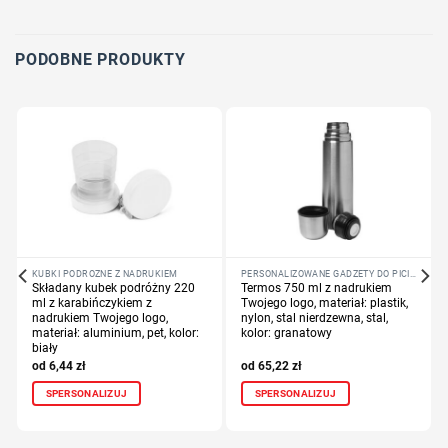
Dodaj tekst lub logo
PODOBNE PRODUKTY
KUBKI PODRÓŻNE Z NADRUKIEM
PERSONALIZOWANE GADŻETY DO PICIA
Składany kubek podróżny 220
Termos 750 ml z nadrukiem
ml z karabińczykiem z
Twojego logo, materiał: plastik,
nadrukiem Twojego logo,
nylon, stal nierdzewna, stal,
materiał: aluminium, pet, kolor:
kolor: granatowy
biały
6,44
zł
65,22
zł
SPERSONALIZUJ
SPERSONALIZUJ