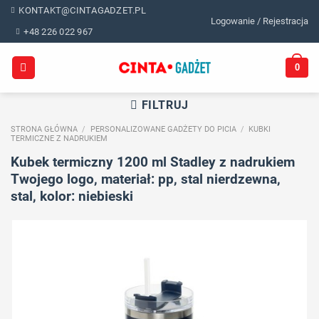
Skip
KONTAKT@CINTAGADZET.PL
Logowanie / Rejestracja
to
+48 226 022 967
content
0
FILTRUJ
STRONA GŁÓWNA
/
PERSONALIZOWANE GADŻETY DO PICIA
/
KUBKI
TERMICZNE Z NADRUKIEM
Kubek termiczny 1200 ml Stadley z nadrukiem
Twojego logo, materiał: pp, stal nierdzewna,
stal, kolor: niebieski