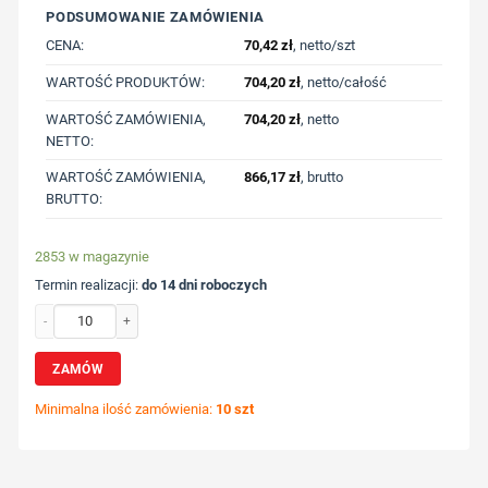
PODSUMOWANIE ZAMÓWIENIA
CENA:
70,42
zł
, netto/szt
WARTOŚĆ PRODUKTÓW:
704,20
zł
, netto/całość
WARTOŚĆ ZAMÓWIENIA,
704,20
zł
, netto
NETTO:
WARTOŚĆ ZAMÓWIENIA,
866,17
zł
, brutto
BRUTTO:
2853 w magazynie
Termin realizacji:
do 14 dni roboczych
ilość Kubek termiczny 1200 ml Stadley z nadrukiem Twojego logo, materiał: pp, 
ZAMÓW
Minimalna ilość zamówienia:
10 szt
Wybierz pozycję nadruku
Określ technologię druku