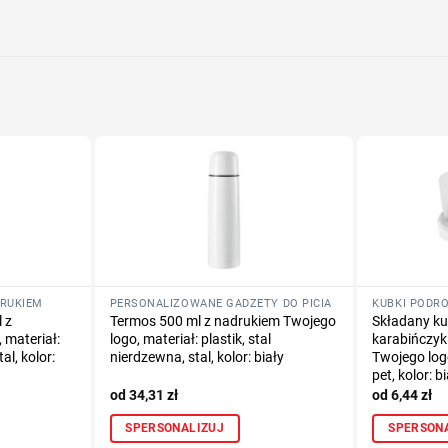
Określ tech
Dodaj tekst 
DRUKIEM
PERSONALIZOWANE GADŻETY DO PICIA
KUBKI PODR
 z
Termos 500 ml z nadrukiem Twojego
Składany ku
 materiał:
logo, materiał: plastik, stal
karabińczyk
al, kolor:
nierdzewna, stal, kolor: biały
Twojego log
pet, kolor: b
34,31
zł
6,44
zł
SPERSONALIZUJ
SPERSON