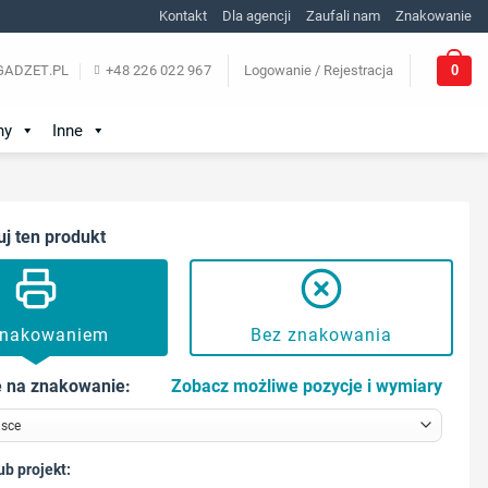
Kontakt
Dla agencji
Zaufali nam
Znakowanie
0
ADZET.PL
+48 226 022 967
Logowanie / Rejestracja
ny
Inne
uj ten produkt
znakowaniem
Bez znakowania
 na znakowanie:
Zobacz możliwe pozycje i wymiary
ub projekt: