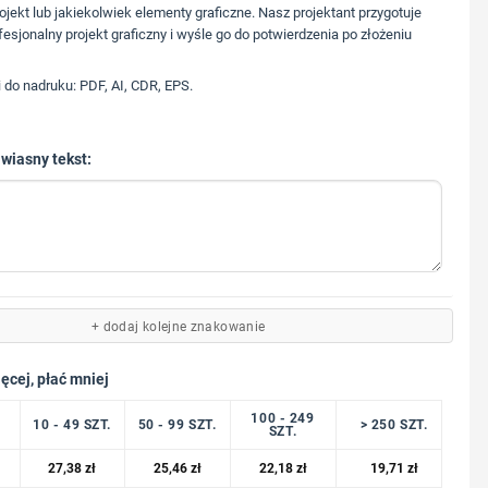
573 568 217
ojekt lub jakiekolwiek elementy graficzne. Nasz projektant przygotuje
fesjonalny projekt graficzny i wyśle go do potwierdzenia po złożeniu
i do nadruku: PDF, AI, CDR, EPS.
 wiasny tekst:
+ dodaj kolejne znakowanie
ęcej, płać mniej
100 - 249
10 - 49 SZT.
50 - 99 SZT.
> 250 SZT.
SZT.
27,38
zł
25,46
zł
22,18
zł
19,71
zł