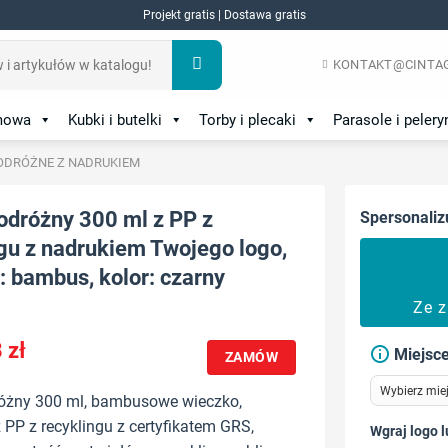
Projekt gratis | Dostawa gratis
KONTAKT@CINTAG
amowa
Kubki i butelki
Torby i plecaki
Parasole i pelery
PODRÓŻNE Z NADRUKIEM
odróżny 300 ml z PP z
Spersonaliz
gu z nadrukiem Twojego logo,
: bambus, kolor: czarny
Ze 
8
zł
Miejsce
ZAMÓW
óżny 300 ml, bambusowe wieczko,
PP z recyklingu z certyfikatem GRS,
Wgraj logo l