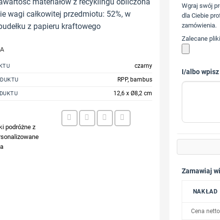
awartość materiałów z recyklingu obliczona
Wgraj swój pr
e wagi całkowitej przedmiotu: 52%, w
dla Ciebie pro
udełku z papieru kraftowego
zamówienia.
Zalecane plik
JA
czarny
KTU
I/albo wpisz
RPP, bambus
ODUKTU
12,6 x Ø8,2 cm
DUKTU
ki podróżne z
rsonalizowane
ia
Zamawiaj wi
NAKŁAD
Cena netto