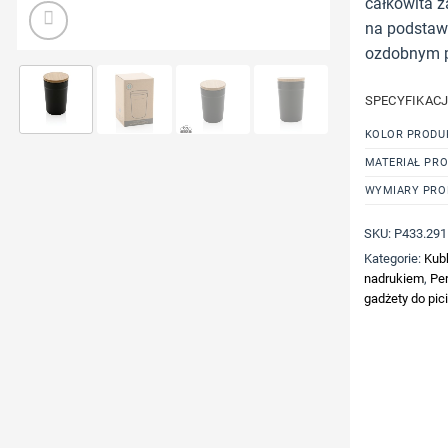
całkowita z
na podstawi
ozdobnym p
SPECYFIKAC
KOLOR PRODU
MATERIAŁ PR
WYMIARY PRO
SKU:
P433.291
Kategorie:
Kub
nadrukiem
,
Pe
gadżety do pic