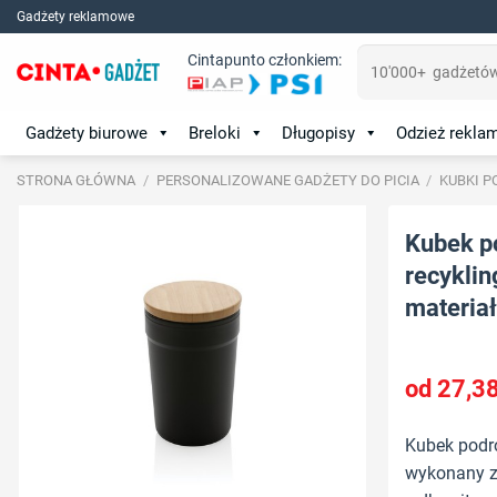
Skip
Gadżety reklamowe
to
Szukaj:
Cintapunto członkiem:
content
Gadżety biurowe
Breloki
Długopisy
Odzież rekl
STRONA GŁÓWNA
/
PERSONALIZOWANE GADŻETY DO PICIA
/
KUBKI 
Kubek p
recyklin
materiał
27,3
Kubek podr
wykonany z 