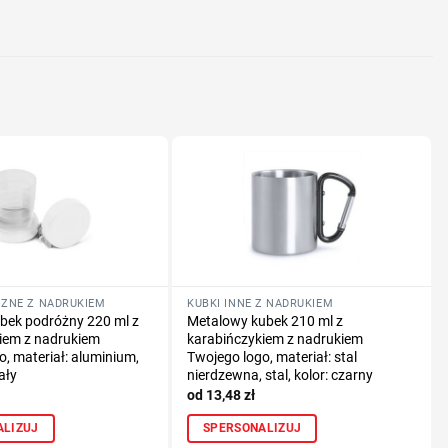
nologię druku
lub logo
ÓŻNE Z NADRUKIEM
KUBKI INNE Z NADRUKIEM
bek podróżny 220 ml z
Metalowy kubek 210 ml z
iem z nadrukiem
karabińczykiem z nadrukiem
o, materiał: aluminium,
Twojego logo, materiał: stal
iały
nierdzewna, stal, kolor: czarny
13,48
zł
ALIZUJ
SPERSONALIZUJ