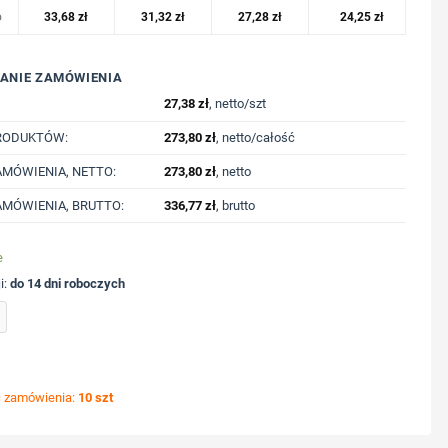
o
33,68
zł
31,32
zł
27,28
zł
24,25
zł
ANIE ZAMÓWIENIA
27,38
zł
, netto/szt
RODUKTÓW:
273,80
zł
, netto/całość
MÓWIENIA, NETTO:
273,80
zł
, netto
MÓWIENIA, BRUTTO:
336,77
zł
, brutto
e
i:
do 14 dni roboczych
óżny 300 ml z PP z recyklingu z nadrukiem Twojego logo, materiał: bambus, kolor: 
ć zamówienia:
10 szt
ycję nadruku