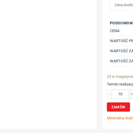
Cena brutt
PODSUMOW
CENA:
WARTOŚĆ P
WARTOŚĆ ZA
WARTOŚĆ ZA
23 w magazyni
Termin realizacj
ilość Kubek podr
ZAMÓW
Minimalna iloś
Wybierz poz