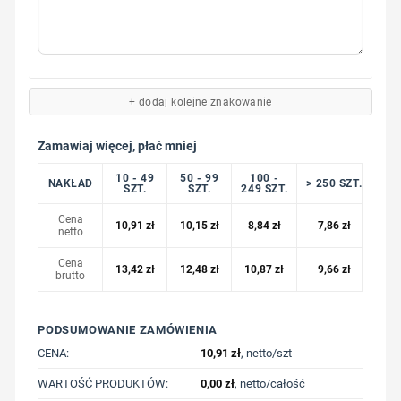
+ dodaj kolejne znakowanie
Zamawiaj więcej, płać mniej
10 - 49
50 - 99
100 -
NAKŁAD
> 250 SZT.
SZT.
SZT.
249 SZT.
Cena
10,91
zł
10,15
zł
8,84
zł
7,86
zł
netto
Cena
13,42
zł
12,48
zł
10,87
zł
9,66
zł
brutto
PODSUMOWANIE ZAMÓWIENIA
CENA:
10,91
zł
, netto/szt
WARTOŚĆ PRODUKTÓW:
0,00
zł
, netto/całość