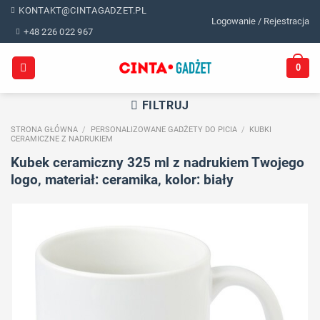
Skip
KONTAKT@CINTAGADZET.PL
Logowanie / Rejestracja
to
+48 226 022 967
content
0
FILTRUJ
STRONA GŁÓWNA
/
PERSONALIZOWANE GADŻETY DO PICIA
/
KUBKI
CERAMICZNE Z NADRUKIEM
Kubek ceramiczny 325 ml z nadrukiem Twojego
logo, materiał: ceramika, kolor: biały