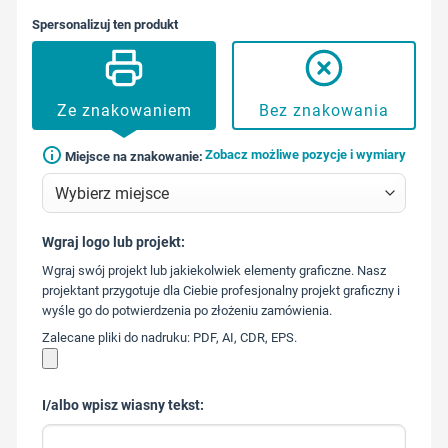
Spersonalizuj ten produkt
Ze znakowaniem
Bez znakowania
Zobacz możliwe pozycje i wymiary
Miejsce na znakowanie:
Wgraj logo lub projekt:
573 568
Wgraj swój projekt lub jakiekolwiek elementy graficzne. Nasz
217
projektant przygotuje dla Ciebie profesjonalny projekt graficzny i
wyśle go do potwierdzenia po złożeniu zamówienia.
Zalecane pliki do nadruku: PDF, AI, CDR, EPS.
I/albo wpisz wiasny tekst: