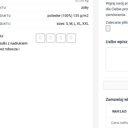
0,135 kg
Wgraj swój pr
żółty
KTU
dla Ciebie pro
zamówienia.
poliester (100%) 135 g/m2
ODUKTU
Zalecane plik
sizes: S, M, L, XL, XXL
DUKTU
0M
I/albo wpisz
zulki z nadrukiem
eż robocza i
Zamawiaj wi
NAKŁAD
Cena netto