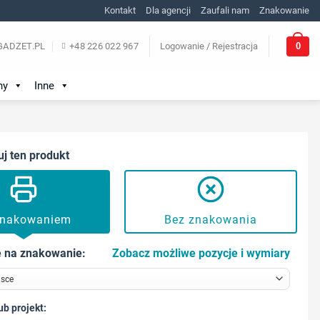
Kontakt
Dla agencji
Zaufali nam
Znakowanie
0
ADZET.PL
+48 226 022 967
Logowanie / Rejestracja
ny
Inne
uj ten produkt
znakowaniem
Bez znakowania
 na znakowanie:
Zobacz możliwe pozycje i wymiary
ub projekt: