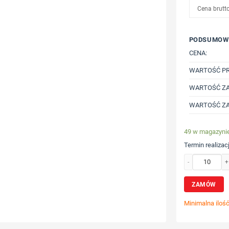
Cena brutt
PODSUMOW
CENA:
WARTOŚĆ P
WARTOŚĆ ZA
WARTOŚĆ ZA
49 w magazyni
Termin realizacj
ilość Koszulka z 
ZAMÓW
Minimalna iloś
Wybierz poz