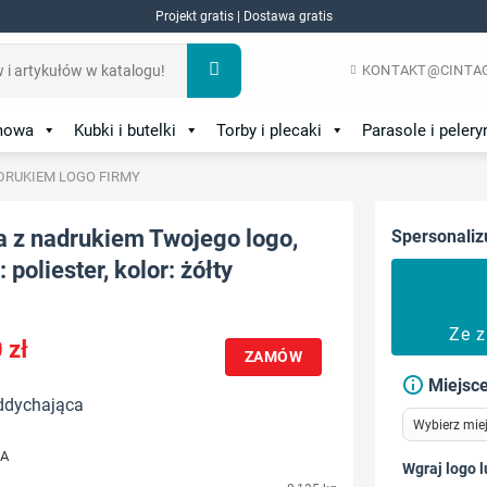
Projekt gratis | Dostawa gratis
KONTAKT@CINTAG
amowa
Kubki i butelki
Torby i plecaki
Parasole i pelery
DRUKIEM LOGO FIRMY
a z nadrukiem Twojego logo,
Spersonaliz
 poliester, kolor: żółty
Ze 
0
zł
ZAMÓW
Miejsce
ddychająca
JA
Wgraj logo l