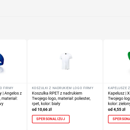
Określ tech
Dodaj tekst 
GO FIRMY
KOSZULKI Z NADRUKIEM LOGO FIRMY
KAPELUSZE Z
 | Angelos z
Koszulka RPET z nadrukiem
Kapelusz | 
 materiał:
Twojego logo, materiał: poliester,
Twojego logo
wy
rpet, kolor: biały
kolor: zielon
10,66
zł
4,55
zł
SPERSONALIZUJ
SPERSON