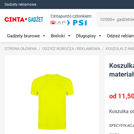
Skip
Gadżety reklamowe
to
Szukaj:
Cintapunto członkiem:
content
Gadżety biurowe
Breloki
Długopisy
Odzież rekl
STRONA GŁÓWNA
/
ODZIEŻ ROBOCZA I REKLAMOWA
/
KOSZULKI Z NA
Koszulk
materiał:
11,5
Koszulka o
SPECYFIKAC