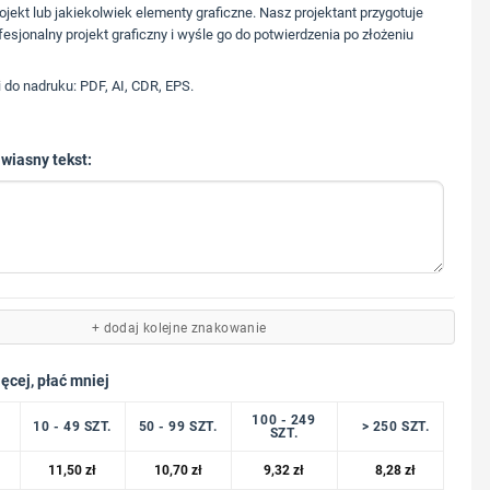
573 568 217
ojekt lub jakiekolwiek elementy graficzne. Nasz projektant przygotuje
fesjonalny projekt graficzny i wyśle go do potwierdzenia po złożeniu
i do nadruku: PDF, AI, CDR, EPS.
 wiasny tekst:
+ dodaj kolejne znakowanie
ęcej, płać mniej
100 - 249
10 - 49 SZT.
50 - 99 SZT.
> 250 SZT.
SZT.
11,50
zł
10,70
zł
9,32
zł
8,28
zł