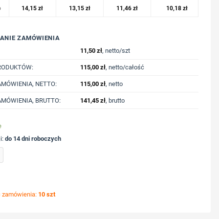
o
14,15
zł
13,15
zł
11,46
zł
10,18
zł
ANIE ZAMÓWIENIA
11,50
zł
, netto/szt
RODUKTÓW:
115,00
zł
, netto/całość
MÓWIENIA, NETTO:
115,00
zł
, netto
MÓWIENIA, BRUTTO:
141,45
zł
, brutto
e
i:
do 14 dni roboczych
nadrukiem Twojego logo, materiał: poliester, kolor: żółty
ć zamówienia:
10 szt
ycję nadruku