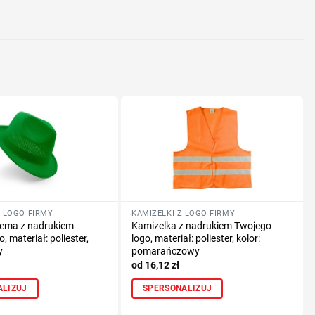
nologię druku
lub logo
 LOGO FIRMY
KAMIZELKI Z LOGO FIRMY
Xema z nadrukiem
Kamizelka z nadrukiem Twojego
, materiał: poliester,
logo, materiał: poliester, kolor:
y
pomarańczowy
16,12
zł
ALIZUJ
SPERSONALIZUJ