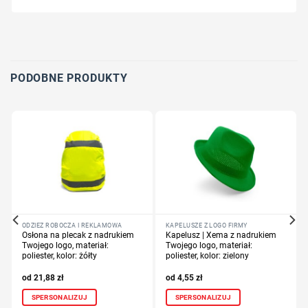
Wybierz pozycję nadruku
Określ technologię druku
Dodaj tekst lub logo
PODOBNE PRODUKTY
ODZIEŻ ROBOCZA I REKLAMOWA
KAPELUSZE Z LOGO FIRMY
Osłona na plecak z nadrukiem
Kapelusz | Xema z nadrukiem
Twojego logo, materiał:
Twojego logo, materiał:
poliester, kolor: żółty
poliester, kolor: zielony
21,88
zł
4,55
zł
SPERSONALIZUJ
SPERSONALIZUJ