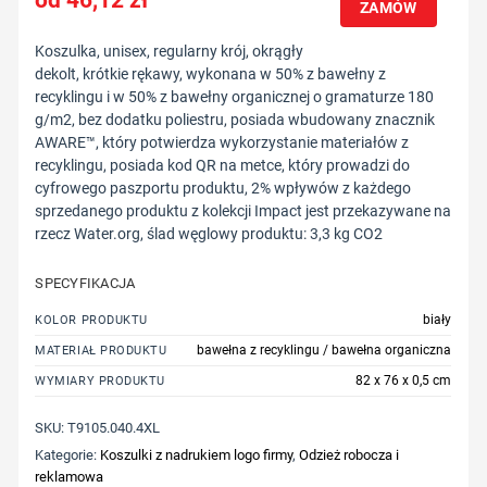
ZAMÓW
Koszulka, unisex, regularny krój, okrągły
dekolt, krótkie rękawy, wykonana w 50% z bawełny z
recyklingu i w 50% z bawełny organicznej o gramaturze 180
g/m2, bez dodatku poliestru, posiada wbudowany znacznik
AWARE™, który potwierdza wykorzystanie materiałów z
recyklingu, posiada kod QR na metce, który prowadzi do
cyfrowego paszportu produktu, 2% wpływów z każdego
sprzedanego produktu z kolekcji Impact jest przekazywane na
rzecz Water.org, ślad węglowy produktu: 3,3 kg CO2
SPECYFIKACJA
biały
KOLOR PRODUKTU
bawełna z recyklingu / bawełna organiczna
MATERIAŁ PRODUKTU
82 x 76 x 0,5 cm
WYMIARY PRODUKTU
SKU:
T9105.040.4XL
Kategorie:
Koszulki z nadrukiem logo firmy
,
Odzież robocza i
reklamowa