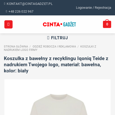
Skip
KONTAKT@CINTAGADZET.PL
Logowanie / Rejestracja
to
+48 226 022 967
content
0
FILTRUJ
STRONA GŁÓWNA
/
ODZIEŻ ROBOCZA I REKLAMOWA
/
KOSZULKI Z
NADRUKIEM LOGO FIRMY
Koszulka z bawełny z recyklingu Iqoniq Teide z
nadrukiem Twojego logo, materiał: bawełna,
kolor: biały