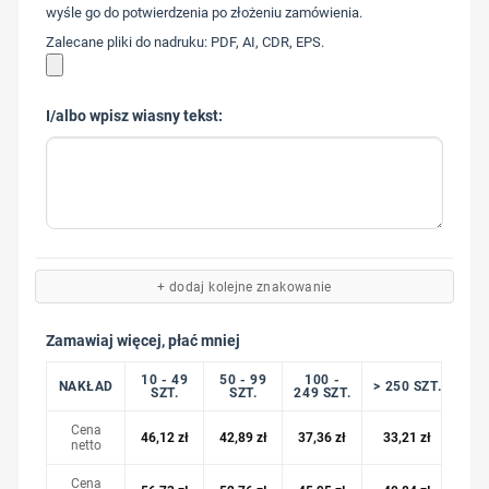
wyśle go do potwierdzenia po złożeniu zamówienia.
Zalecane pliki do nadruku: PDF, AI, CDR, EPS.
I/albo wpisz wiasny tekst:
+ dodaj kolejne znakowanie
Zamawiaj więcej, płać mniej
10 - 49
50 - 99
100 -
NAKŁAD
> 250 SZT.
SZT.
SZT.
249 SZT.
Cena
46,12
zł
42,89
zł
37,36
zł
33,21
zł
netto
Cena