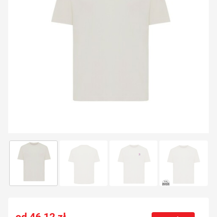
46,12
zł