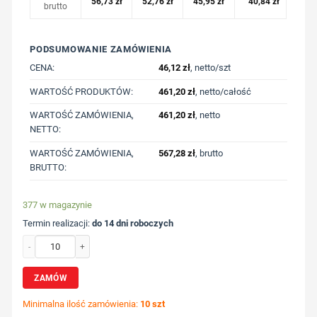
56,73
zł
52,76
zł
45,95
zł
40,84
zł
brutto
PODSUMOWANIE ZAMÓWIENIA
CENA:
46,12
zł
, netto/szt
WARTOŚĆ PRODUKTÓW:
461,20
zł
, netto/całość
WARTOŚĆ ZAMÓWIENIA,
461,20
zł
, netto
NETTO:
WARTOŚĆ ZAMÓWIENIA,
567,28
zł
, brutto
BRUTTO:
377 w magazynie
Termin realizacji:
do 14 dni roboczych
ilość Koszulka z bawełny z recyklingu Iqoniq Teide z nadrukiem Twojego logo, 
ZAMÓW
Minimalna ilość zamówienia:
10 szt